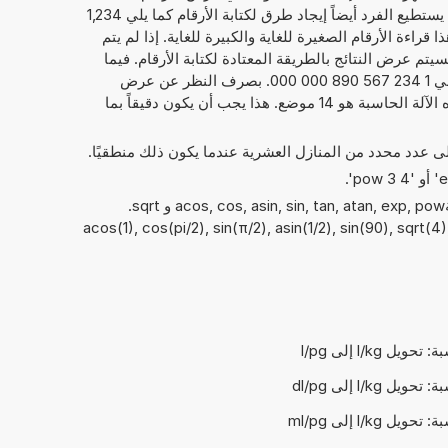
سبيل المثال، آلات الجيب الحاسبة، يستطيع الفرد أيضاً إيجاد طرق لكتابة الأرقام كما يلي 1,234
ل هذا قراءة الأرقام الصغيرة للغاية والكبيرة للغاية. إذا لم يتم
يتم عرض النتائج بالطريقة المعتادة لكتابة الأرقام. فيما
يخص المثال بالأعلى، سيظهر كما يلي 1 234 567 890 000 000. بصرف النظر عن عرض
النتائج، فإن الحد الأقصى لعرض هذه الآلة الحاسبة هو 14 موضع. هذا يجب أن يكون دقيقاً بما
إلى عدد محدد من المنازل العشرية عندما يكون ذلك منطقيًا.
يمكن أيضًا استخدام الدوال الرياضيةacos, cos, asin, sin, tan, atan, exp, pow و sqrt.
acos(1), cos(pi/2), sin(π/2), asin(1/2), sin(90), sqrt(4), t
ويل l/kg إلى l/pg
يل l/kg إلى dl/pg
يل l/kg إلى ml/pg