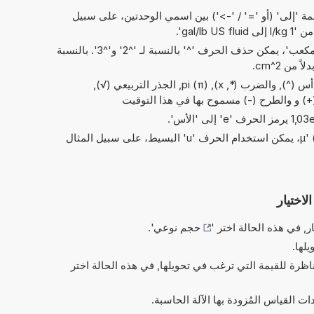
 'إلى' (أو '=' / '->') بين اسمي الوحدتين، على سبيل
في الاختصارات الخاصة بـ 'مربع' و'مكعب'، يمكن حذف الحرف '^' بالنسبة لـ '^2' و'^3'. بالنسبة
العمليات البسيطة من الحسابات: و أس (^), والضرب (*, x), pi (π), الجذر التربيعي (√),
 (+) و والطرح (-) مسموح بها في هذا التوقيت
بدلاً من الحرف اليوناني 'µ' (= micro)، يمكن استخدام الحرف 'u' البسيط، على سبيل المثال
لاختيار
ر, في هذه الحالة اختر '
حجم نوعي
'.
يلها.
ناظرة للقيمة التي ترغب في تحويلها, في هذه الحالة اختر
 القياس المُزودة بها الآلة الحاسبة.