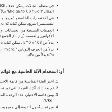
في معظم الحالات، يمكن حذف الكلمة
المثال '1 l/kg gal/lb US fluid' بدلاً من '1 l/kg إلى gal/lb US fluid'.
للسنتيمتر المربع، يمكن كتابة cm2 بدلاً من cm^2.
الأقواس, والقسمة (/, :, ÷), الجمع
بدلاً من 1,03 × 10^5 ، يمكن كتابة 1,03e5 يرمز الحرف 'e' إلى 'الأس'.
uPa بدلاً من µPa.
أو: استخدام الآلة الحاسبة مع قوائم ا
اختر الفئة المناسبة من قائمة الاختيا
ثم بعد ذلك أَدْرَجَ القيمة التي تود تحو
ومن قائمة الاختيار، حدد الوحدة الم
'.
l/kg
'
من ثم ستُحول القيمة إلى جميع وحدات