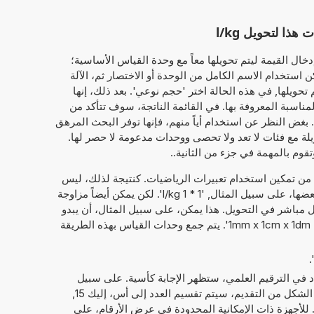
ا لتحويل l/kg
خال القيمة ليتم تحويلها معاً مع وحدة القياس الأساسية؛
'334 l/kg'. وبذلك، يمكن استخدام الاسم الكامل من الوحدة أو الاختصار ثم، الآلة
حويلها, في هذه الحالة اختر 'حجم نوعي'. بعد ذلك، إنها
مناسبة المعروفة بها. في القائمة الناتجة، سوف تتأكد من
 بغض النظر عن استخدام أياً منهم، فإنها توفر البحث المرهق
لة مع فئات لا تعد ولا تحصى ووحدات مدعومة لا حصر لها.
تقوم بالمهمة في جزء من الثانية..
 من تمكين استخدام تعبيرات الرياضيات. كنتيجة لذلك، ليس
فقط الأرقام التي يمكن حساب مع بعضها، على سبيل المثال, '1 * 1 l/kg'. لكن يمكن أيضاً مزاوجة
باشر في التحويل. هذا يمكن، على سبيل المثال، أن يبدو
مثل: '1 l/kg + 1 l/kg' أو '1mm x 1cm x 1dm = ? cm^3'. يتم جمع وحدات القياس بهذه الطريقة
داد في الترقيم العلمي، ستظهر الإجابة كأسية. على سبيل
. لهذا الشكل من التقديم، سيتم تقسيم العدد إلى أس، إليك 15,
العدد الحقيقي، هنا 1,234 567 89. للأجهزة ذات الإمكانية المحدودة في عرض الأرقام، على