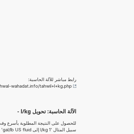
رابط مباشر للآلة الحاسبة:
hwal-wahadat.info/tahwil+l+kg.php
الآلة الحاسبة: تحويل l/kg -
للحصول على النتيجة المطلوبة بأسرع وقت
سبيل المثال '1 l/kg إلى gal/lb US fluid' أو ببساطة '1