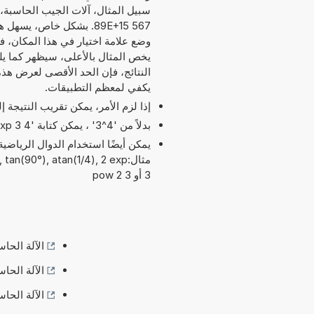
567 89E+15. بشكل خاص، يسه
وضع علامة اختيار في هذا المكان، فس
يكفي لمعظم التطبيقات.
إذا لزم الأمر، يمكن تقريب النتيجة 
بدلاً من '4^3' ، يمكن كتابة '4 exp 3' أو '4 pow 3'.
مثال:an(90°), atan(1/4), 2 exp
3 أو 3 pow 2
الآلة الحاسبة: تح
الآلة الحاسبة: تحو
الآلة الحاسبة: تحو