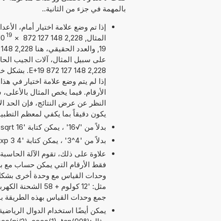
بالمهمة في جزء من الثانية..
إذا تم وضع علامة اختيار أمام، الأع
19
المثال, 2,228 148 127 872
×
10
على سبيل المثال، آلات الجيب الحاسب
2,228 148 127
إذا لم يتم وضع علامة اختيار في هذا
يكون دقيقاً بما يكفي لمعظم التطبي
بدلاً من '√16' ، يمكن كتابة 'sqrt 16'.
بدلاً من '4^3' ، يمكن كتابة '4 exp 3' أو '4 pow 3'.
علاوة على ذلك، تقوم الآلة الحاسبة
وحدات القياس مع وحدة أخرى بشكل م
جمع وحدات القياس بهذه الطريقة ب