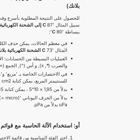
بلانك)
للحصول على النتيجة المطلوبة بأسرع وقت
سبيل المثال '87
C إلى الشحنة الكهربائية بلانك
ببساطة '80
C
':
في معظم الحالات، يمكن حذف الكلمة
المثال '73
C الشحنة الكهربائية بلانك
والضرب (*, x), و أس (^), الجمع (+) و والطرح (-) مسموح بها في هذا التوقيت
للسنتيمتر المربع، يمكن كتابة cm2 بدلاً من cm^2.
بدلاً من 1,95 × 10^5 ، يمكن كتابة 1,95e5 يرمز الحرف 'e' إلى 'الأس'.
uPa بدلاً من µPa.
أو: استخدام الآلة الحاسبة مع قوائم ا
اختر الفئة المناسبة من قائمة الاختيا