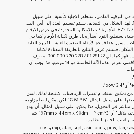
داد في الترقيم العلمي، ستظهر الإجابة كأسية. على سبيل
. لهذا الشكل من التقديم، سيتم تقسيم العدد إلى أس، إليك
19, والعدد الحقيقي، هنا 2,228 148 127 872. للأجهزة ذات الإمكانية المحدودة في عرض الأرقام،
ة، يستطيع الفرد أيضاً إيجاد طرق لكتابة الأرقام كما يلي
 872 E+19. بشكل خاص، يسهل هذا قراءة الأرقام الصغيرة للغاية والكبيرة للغاية.
 المكان، فسيتم عرض النتائج بالطريقة المعتادة لكتابة
الأرقام. فيما يخص المثال بالأعلى، سيظهر كما يلي 22 281 481 278 720 000 000. بصرف
النظر عن عرض النتائج، فإن الحد الأقصى لعرض هذه الآلة الحاسبة هو 14 موضع. هذا يجب أن
قات.
 من تمكين استخدام تعبيرات الرياضيات. كنتيجة لذلك، ليس
فقط الأرقام التي يمكن حساب مع بعضها، على سبيل المثال, '5 * 51 C'. لكن يمكن أيضاً مزاوجة
باشر في التحويل. هذا يمكن، على سبيل المثال، أن يبدو
مثل: '12 كولوم + 58 الشحنة الكهربائية بلانك' أو '97mm x 44cm x 90dm = ? cm^3'. يتم
ما يناسب الجمع المطلوب.
يمكن أيضًا استخدام الدوال الرياضيةexp, atan, sqrt, asin, acos, pow, tan, sin و cos.