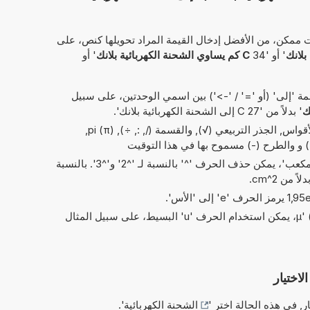
 ممكن، من الأفضل إدخال القيمة المراد تحويلها كنص، على
' أو '34
C كم يساوي الشحنة الكهربائية بلانك
' أو
 'إلى' (أو '=' / '->') بين اسمي الوحدتين، على سبيل
' بدلاً من '27 C إلى الشحنة الكهربائية بلانك'.
العمليات البسيطة من الحسابات: الأقواس, الجذر التربيعي (√), والقسمة (/, :, ÷), pi (π),
في الاختصارات الخاصة بـ 'مربع' و'مكعب'، يمكن حذف الحرف '^' بالنسبة لـ '^2' و'^3'. بالنسبة
بدلاً من الحرف اليوناني 'µ' (= micro)، يمكن استخدام الحرف 'u' البسيط، على سبيل المثال
لاختيار
ر, في هذه الحالة اختر '
الشحنة الكهربائية
'.