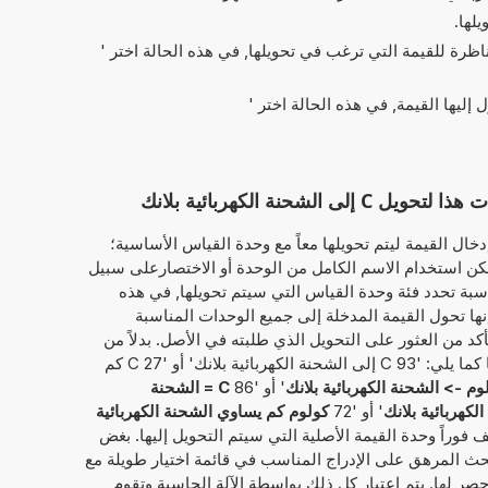
يلها.
ناظرة للقيمة التي ترغب في تحويلها, في هذه الحالة اختر '
ل إليها القيمة, في هذه الحالة اختر '
حنة الكهربائية بلانك
خال القيمة ليتم تحويلها معاً مع وحدة القياس الأساسية؛
كولوم'. وبذلك، يمكن استخدام الاسم الكامل من الوحدة أو الاختصارعلى سبيل
 أو 'C'. ثم، الآلة الحاسبة تحدد فئة وحدة القياس التي سيتم تحويلها, في هذه
 إنها تحول القيمة المدخلة إلى جميع الوحدات المناسبة
أكد من العثور على التحويل الذي طلبته في الأصل. بدلاً من
ذلك، يمكن إدخال القيمة المطلوب تحويلها كما يلي: '93 C إلى الشحنة الكهربائية بلانك' أو '27 C كم
وم -> الشحنة الكهربائية بلانك
' أو '86
C = الشحنة
لكهربائية بلانك
' أو '72
كولوم كم يساوي الشحنة الكهربائية
شف فوراً وحدة القيمة الأصلية التي سيتم التحويل إليها. بغض
لبحث المرهق على الإدراج المناسب في قائمة اختيار طويلة مع
صر لها. يتم اعتبار كل ذلك بواسطة الآلة الحاسبة وتقوم