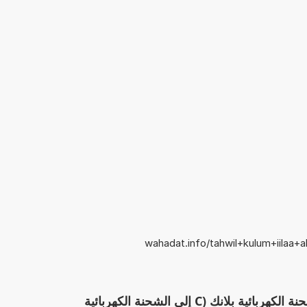
wahadat.info/tahwil+kulum+iilaa+a
الآلة الحاسبة: تحويل كولوم إلى الشحنة الكهربائية بلانك (C إلى الشحنة الكهربائية