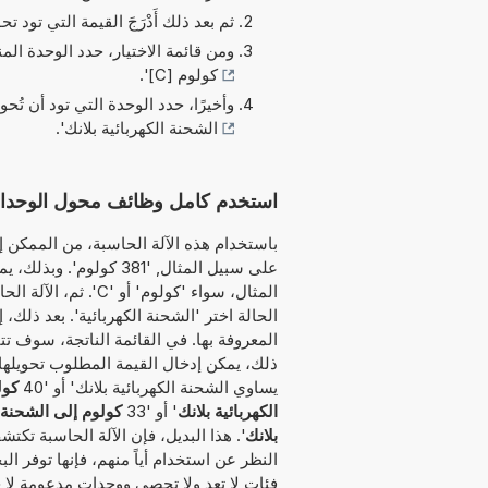
ثم بعد ذلك أَدْرَجَ القيمة التي تود تحو
ومن قائمة الاختيار، حدد الوحدة الم
كولوم [C]
'.
وأخيرًا، حدد الوحدة التي تود أن تُحو
الشحنة الكهربائية بلانك
'.
استخدم كامل وظائف محول الوحدات هذا لتحويل C إلى الش
باستخدام هذه الآلة الحاسبة، من الممكن إد
على سبيل المثال, '381 
المثال، سواء 'كولوم'
الحالة اختر 'الشحنة الكهربائية'. بعد ذلك،
المعروفة بها. في القائمة الناتجة، سوف تت
يساوي الشحنة الكهربائية بلانك' أو '40
كول
الكهربائية بلانك
' أو '33
كولوم إلى الشحنة ا
بلانك
'. هذا البديل، فإن الآلة الحاسبة تكت
النظر عن استخدام أياً منهم، فإنها توفر ا
فئات لا تعد ولا تحصى ووحدات مدعومة لا ح