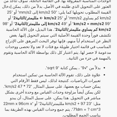
الوحدات المناسبة المعروفة بها. في القائمة الناتجة، سوف تتأكد من
العثور على التحويل الذي طلبته في الأصل. بدلاً من ذلك، يمكن إدخال
القيمة المطلوب تحويلها كما يلي: '50 km/s2 إلى mm/s2' أو '25
km/s2 كم يساوي mm/s2' أو '25
km/s2 -> ملليمتر/الثانية2
' أو
'99
km/s2 = mm/s2
' أو '49
km/s2 إلى ملليمتر/الثانية2
' أو '98
km/s2 كم يساوي ملليمتر/الثانية2
'. هذا البديل، فإن الآلة الحاسبة
تكتشف فوراً وحدة القيمة الأصلية التي سيتم التحويل إليها. بغض
النظر عن استخدام أياً منهم، فإنها توفر البحث المرهق على الإدراج
المناسب في قائمة اختيار طويلة مع فئات لا تعد ولا تحصى ووحدات
مدعومة لا حصر لها. يتم اعتبار كل ذلك بواسطة الآلة الحاسبة وتقوم
بالمهمة في جزء من الثانية..
بدلاً من '√9' ، يمكن كتابة 'sqrt 9'.
علاوة على ذلك، تقوم الآلة الحاسبة من تمكين استخدام
تعبيرات الرياضيات. كنتيجة لذلك، ليس فقط الأرقام التي
يمكن حساب مع بعضها، على سبيل المثال, '72 * 47 km/s2'.
لكن يمكن أيضاً مزاوجة وحدات القياس مع وحدة أخرى بشكل
مباشر في التحويل. هذا يمكن، على سبيل المثال، أن يبدو
مثل: '23 km/s2 + 97 ملليمتر/الثانية2' أو '22mm x 96cm x
71dm = ? cm^3'. يتم جمع وحدات القياس بهذه الطريقة بما
يناسب الجمع المطلوب.