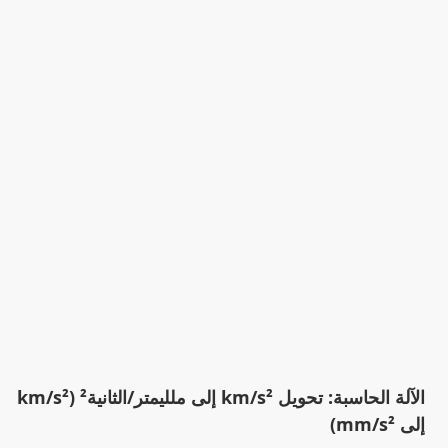
الآلة الحاسبة: تحويل km/s² إلى ملليمتر/الثانية² (km/s²
إلى mm/s²)