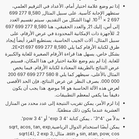
إذا تم وضع علامة اختيار أمام، الأعداد في الترقيم العلمي،
ستظهر الإجابة كأسية. على سبيل المثال, 8,580 277 699
21
697 2
×
10
. لهذا الشكل من التقديم، سيتم تقسيم العدد
إلى أس، إليك 21, والعدد الحقيقي، هنا 8,580 277 699 697
2. للأجهزة ذات الإمكانية المحدودة في عرض الأرقام، على
سبيل المثال، آلات الجيب الحاسبة، يستطيع الفرد أيضاً إيجاد
طرق لكتابة الأرقام كما يلي 8,580 277 699 697 2E+21.
بشكل خاص، يسهل هذا قراءة الأرقام الصغيرة للغاية والكبيرة
للغاية. إذا لم يتم وضع علامة اختيار في هذا المكان، فسيتم
عرض النتائج بالطريقة المعتادة لكتابة الأرقام. فيما يخص
المثال بالأعلى، سيظهر كما يلي 8 580 277 699 697 200
000 000. بصرف النظر عن عرض النتائج، فإن الحد الأقصى
لعرض هذه الآلة الحاسبة هو 14 موضع. هذا يجب أن يكون
دقيقاً بما يكفي لمعظم التطبيقات.
إذا لزم الأمر، يمكن تقريب النتيجة إلى عدد محدد من المنازل
العشرية عندما يكون ذلك منطقيًا.
بدلاً من '4^3' ، يمكن كتابة '4 exp 3' أو '4 pow 3'.
يمكن أيضًا استخدام الدوال الرياضيةsqrt, acos, tan, exp,
sin, atan, pow, cos و asin. مثال:sqrt(4), 2 exp 3,