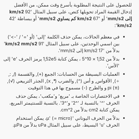
للحصول على النتيجة المطلوبة بأسرع وقت ممكن، من الأفضل
إدخال القيمة المراد تحويلها كنص، على سبيل المثال '92
km/s2
إلى mm/s2
' أو '67
km/s2 كم يساوي mm/s2
' أو ببساطة '42
':
km/s2
في معظم الحالات، يمكن حذف الكلمة 'إلى' (أو '=' / '->')
بين اسمي الوحدتين، على سبيل المثال '91
km/s2 mm/s2
'
بدلاً من '17 km/s2 إلى mm/s2'.
بدلاً من 1,52 × 10^5 ، يمكن كتابة 1,52e5 يرمز الحرف 'e' إلى
'الأس'.
العمليات البسيطة من الحسابات: الجمع (+), والقسمة (/, :,
÷), الأقواس, و أس (^), والضرب (*, x), الجذر التربيعي (√),
pi (π) و والطرح (-) مسموح بها في هذا التوقيت
في الاختصارات الخاصة بـ 'مربع' و'مكعب'، يمكن حذف
الحرف '^' بالنسبة لـ '^2' و'^3'. بالنسبة للسنتيمتر المربع،
يمكن كتابة cm2 بدلاً من cm^2.
بدلاً من الحرف اليوناني 'µ' (= micro)، يمكن استخدام
الحرف 'u' البسيط، على سبيل المثال uPa بدلاً من µPa.