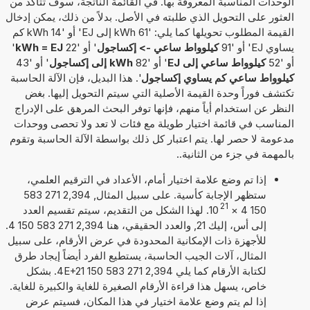
الوحدات المناسبة المعروفة بها. في القائمة الناتجة، سوف تتأكد من
العثور على التحويل الذي طلبته في الأصل. بدلاً من ذلك، يمكن إدخال
القيمة المطلوب تحويلها كما يلي: '61 kWh إلى EJ' أو '14 kWh كم
يساوي EJ' أو '91
كيلوواط ساعي -> إكساجول
' أو '22
kWh = EJ
'
أو '52
كيلوواط ساعي إلى EJ
' أو '82
kWh إلى إكساجول
' أو '43
كيلوواط ساعي كم يساوي إكساجول
'. هذا البديل، فإن الآلة الحاسبة
تكتشف فوراً وحدة القيمة الأصلية التي سيتم التحويل إليها. بغض
النظر عن استخدام أياً منهم، فإنها توفر البحث المرهق على الإدراج
المناسب في قائمة اختيار طويلة مع فئات لا تعد ولا تحصى ووحدات
مدعومة لا حصر لها. يتم اعتبار كل ذلك بواسطة الآلة الحاسبة وتقوم
بالمهمة في جزء من الثانية..
إذا تم وضع علامة اختيار أمام، الأعداد في الترقيم العلمي،
ستظهر الإجابة كأسية. على سبيل المثال, 2,394 271 583
21
150 4
×
10
. لهذا الشكل من التقديم، سيتم تقسيم العدد
إلى أس، إليك 21, والعدد الحقيقي، هنا 2,394 271 583 150 4.
للأجهزة ذات الإمكانية المحدودة في عرض الأرقام، على سبيل
المثال، آلات الجيب الحاسبة، يستطيع الفرد أيضاً إيجاد طرق
لكتابة الأرقام كما يلي 2,394 271 583 150 4E+21. بشكل
خاص، يسهل هذا قراءة الأرقام الصغيرة للغاية والكبيرة للغاية.
إذا لم يتم وضع علامة اختيار في هذا المكان، فسيتم عرض