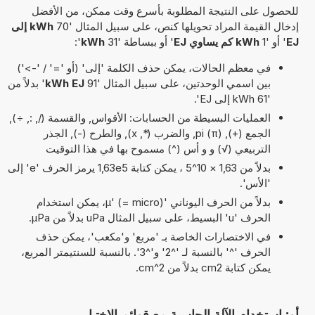
للحصول على النتيجة المطلوبة بأسرع وقت ممكن، من الأفضل
إدخال القيمة المراد تحويلها كنص، على سبيل المثال '70
kWh إلى
EJ
' أو '1
kWh كم يساوي EJ
' أو ببساطة '31
kWh
':
في معظم الحالات، يمكن حذف الكلمة 'إلى' (أو '=' / '->')
بين اسمي الوحدتين، على سبيل المثال '91
kWh EJ
' بدلاً من
'61 kWh إلى EJ'.
العمليات البسيطة من الحسابات: الأقواس, والقسمة (/, :, ÷),
الجمع (+), pi (π), والضرب (*, x), والطرح (-), الجذر
التربيعي (√) و و أس (^) مسموح بها في هذا التوقيت
بدلاً من 1,63 × 10^5 ، يمكن كتابة 1,63e5 يرمز الحرف 'e' إلى
'الأس'.
بدلاً من الحرف اليوناني 'µ' (= micro)، يمكن استخدام
الحرف 'u' البسيط، على سبيل المثال uPa بدلاً من µPa.
في الاختصارات الخاصة بـ 'مربع' و'مكعب'، يمكن حذف
الحرف '^' بالنسبة لـ '^2' و'^3'. بالنسبة للسنتيمتر المربع،
يمكن كتابة cm2 بدلاً من cm^2.
أو: استخدام الآلة الحاسبة مع قوائم الاختيار