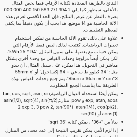
النتائج بالطريقة المعتادة لكتابة الأرقام. فيما يخص المثال
بالأعلى، سيظهر كما يلي 2 394 271 583 150 400 000 000.
بصرف النظر عن عرض النتائج، فإن الحد الأقصى لعرض هذه
الآلة الحاسبة هو 14 موضع. هذا يجب أن يكون دقيقاً بما يكفي
لمعظم التطبيقات.
علاوة على ذلك، تقوم الآلة الحاسبة من تمكين استخدام
تعبيرات الرياضيات. كنتيجة لذلك، ليس فقط الأرقام التي
يمكن حساب مع بعضها، على سبيل المثال, '94 * 25 kWh'.
لكن يمكن أيضاً مزاوجة وحدات القياس مع وحدة أخرى بشكل
مباشر في التحويل. هذا يمكن، على سبيل المثال، أن يبدو
مثل: '34 كيلوواط ساعي + 64 إكساجول' أو '55mm x
85cm x 16dm = ? cm^3'. يتم جمع وحدات القياس بهذه
الطريقة بما يناسب الجمع المطلوب.
يمكن أيضًا استخدام الدوال الرياضيةtan, cos, sqrt, asin, sin,
exp, atan, acos و pow. مثال:asin(1/2), sqrt(4), sin(π/2),
2 exp 3, 3 pow 2, tan(90°), atan(1/4), cos(pi/2),
acos(1) أو sin(90)
بدلاً من '√36' ، يمكن كتابة 'sqrt 36'.
إذا لزم الأمر، يمكن تقريب النتيجة إلى عدد محدد من المنازل
العشرية عندما يكون ذلك منطقيًا.