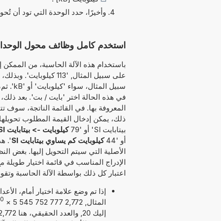
وأخيرًا، حدد الوحدة التي تود أن تُحو
استخدم كامل وظائف محول الوحدات هذا لتحويل B
باستخدام هذه الآلة الحاسبة، من الممكن إد
على سبيل المثال, '113 ك
سبيل الم
في هذه الحالة اختر 'بايت / بت'. بعد ذلك،
المعروفة بها. في القائمة الناتجة، سوف تت
بيتابايت SI' أو '79
كيلوبايت -> بيتابايت SI
أو '44
كيلوبايت كم يساوي بيتابايت SI
'. ه
الأصلية التي سيتم التحويل إليها. بغض الن
الإدراج المناسب في قائمة اختيار طويلة م
اعتبار كل ذلك بواسطة الآلة الحاسبة وتقوم
إذا تم وضع علامة اختيار أمام، الأع
20
المثال, 2,772 777 752 545 5
×