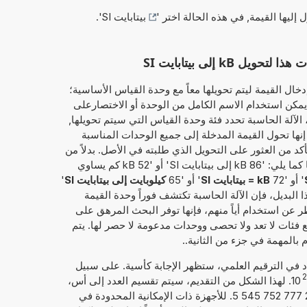
ل إليها القيمة, في هذه الحالة اختر '
بيتابايت SI
'.
k إلى بيتابايت SI
خال القيمة ليتم تحويلها معاً مع وحدة القياس الأساسية؛
يلوبايت'. وبذلك، يمكن استخدام الاسم الكامل من الوحدة أو الاختصارعلى
ثال، سواء 'كيلوبايت' أو 'kB'. ثم، الآلة الحاسبة تحدد فئة وحدة القياس التي سيتم تحويلها,
 إنها تحول القيمة المدخلة إلى جميع الوحدات المناسبة
أكد من العثور على التحويل الذي طلبته في الأصل. بدلاً من
ذلك، يمكن إدخال القيمة المطلوب تحويلها كما يلي: '86 kB إلى بيتابايت SI' أو '52 kB كم يساوي
' أو '72
kB = بيتابايت SI
' أو '65
كيلوبايت إلى بيتابايت SI
'
ذا البديل، فإن الآلة الحاسبة تكتشف فوراً وحدة القيمة
ظر عن استخدام أياً منهم، فإنها توفر البحث المرهق على
ع فئات لا تعد ولا تحصى ووحدات مدعومة لا حصر لها. يتم
 بالمهمة في جزء من الثانية..
داد في الترقيم العلمي، ستظهر الإجابة كأسية. على سبيل
10
. لهذا الشكل من التقديم، سيتم تقسيم العدد إلى أس،
إليك 20, والعدد الحقيقي، هنا 2,772 777 752 545 5. للأجهزة ذات الإمكانية المحدودة في