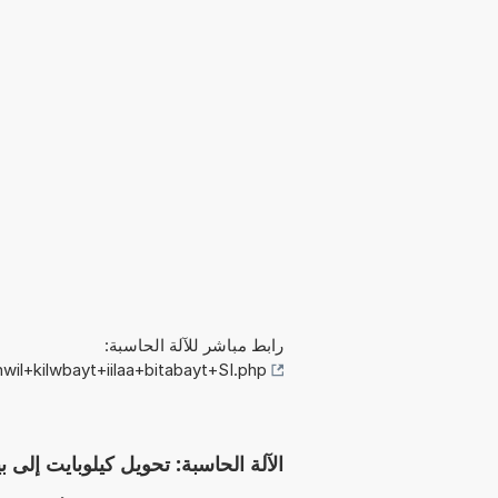
رابط مباشر للآلة الحاسبة:
il+kilwbayt+iilaa+bitabayt+SI.php
الآلة الحاسبة: تحويل كيلوبايت إلى بيتابايت SI (kB إلى ب