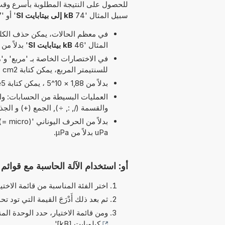
للحصول على النتيجة المطلوبة بأسرع وقت
سبيل المثال '74
kB إلى بيتابايت SI
' أو '67
في معظم الحالات، يمكن حذف الكلمة
المثال '46
kB بيتابايت SI
' بدلاً من '53 kB إلى بيتابايت I
للسنتيمتر المربع، يمكن كتابة cm2 بدلاً من cm^2.
بدلاً من 1,88 × 10^5 ، يمكن كتابة 1,88e5 يرمز الحرف 'e' إلى 'الأس'.
والقسمة (/, :, ÷), الجمع (+) و الج
uPa بدلاً من µPa.
أو: استخدام الآلة الحاسبة مع قوائم ا
اختر الفئة المناسبة من قائمة الاختيا
ثم بعد ذلك أَدْرَجَ القيمة التي تود تحو
ومن قائمة الاختيار، حدد الوحدة الم
كيلوبايت [kB]
'.