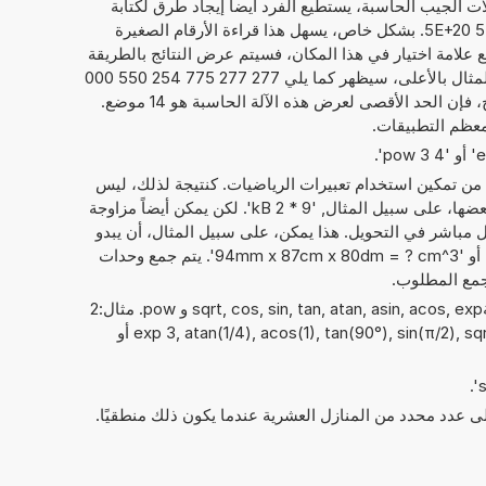
ت الجيب الحاسبة، يستطيع الفرد أيضاً إيجاد طرق لكتابة
الأرقام كما يلي 2,772 777 752 545 5E+20. بشكل خاص، يسهل هذا قراءة الأرقام الصغيرة
وضع علامة اختيار في هذا المكان، فسيتم عرض النتائج بالطريقة
المعتادة لكتابة الأرقام. فيما يخص المثال بالأعلى، سيظهر كما يلي 277 277 775 254 550 000
000. بصرف النظر عن عرض النتائج، فإن الحد الأقصى لعرض هذه الآلة الحاسبة هو 14 موضع.
معظم التطبيقات.
 من تمكين استخدام تعبيرات الرياضيات. كنتيجة لذلك، ليس
فقط الأرقام التي يمكن حساب مع بعضها، على سبيل المثال, '9 * 2 kB'. لكن يمكن أيضاً مزاوجة
باشر في التحويل. هذا يمكن، على سبيل المثال، أن يبدو
مثل: '23 كيلوبايت + 16 بيتابايت SI' أو '94mm x 87cm x 80dm = ? cm^3'. يتم جمع وحدات
جمع المطلوب.
يمكن أيضًا استخدام الدوال الرياضيةsqrt, cos, sin, tan, atan, asin, acos, exp و pow. مثال:2
exp 3, atan(1/4), acos(1), tan(90°), sin(π/2), sqrt(4), sin(90), asin(1/2), 3 pow 2 أو
إلى عدد محدد من المنازل العشرية عندما يكون ذلك منطقيًا.