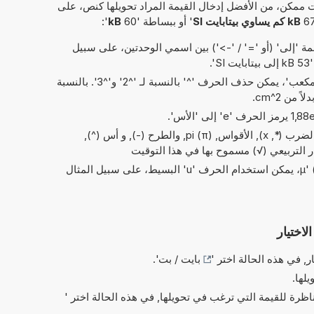
 ممكن، من الأفضل إدخال القيمة المراد تحويلها كنص، على
kB كم يساوي بيتابايت SI
' أو ببساطة '60
kB
':
 'إلى' (أو '=' / '->') بين اسمي الوحدتين، على سبيل
S'.
في الاختصارات الخاصة بـ 'مربع' و'مكعب'، يمكن حذف الحرف '^' بالنسبة لـ '^2' و'^3'. بالنسبة
العمليات البسيطة من الحسابات: والضرب (*, x), الأقواس, pi (π), والطرح (-), و أس (^),
ذر التربيعي (√) مسموح بها في هذا التوقيت
بدلاً من الحرف اليوناني 'µ' (= micro)، يمكن استخدام الحرف 'u' البسيط، على سبيل المثال
لاختيار
ر, في هذه الحالة اختر '
بايت / بت
'.
يلها.
ناظرة للقيمة التي ترغب في تحويلها, في هذه الحالة اختر '