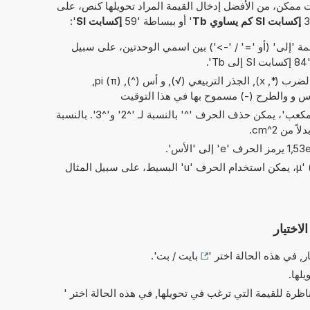
 ممكن، من الأفضل إدخال القيمة المراد تحويلها كنص، على
إكسابت SI كم يساوي Tb
' أو ببساطة '59
إكسابت SI
':
 'إلى' (أو '=' / '->') بين اسمي الوحدتين، على سبيل
'.
العمليات البسيطة من الحسابات: والضرب (*, x), الجذر التربيعي (√), و أس (^), pi (π),
قواس و والطرح (-) مسموح بها في هذا التوقيت
في الاختصارات الخاصة بـ 'مربع' و'مكعب'، يمكن حذف الحرف '^' بالنسبة لـ '^2' و'^3'. بالنسبة
بدلاً من الحرف اليوناني 'µ' (= micro)، يمكن استخدام الحرف 'u' البسيط، على سبيل المثال
لاختيار
ر, في هذه الحالة اختر '
بايت / بت
'.
يلها.
ناظرة للقيمة التي ترغب في تحويلها, في هذه الحالة اختر '