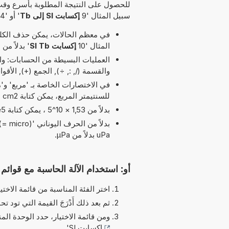
للحصول على النتيجة المطلوبة بأسرع وقت
سبيل المثال '9
إكسابت SI إلى Tb
' أو '34
في معظم الحالات، يمكن حذف الكلمة
المثال '10
إكسابت SI Tb
' بدلاً من '84 إكسابت SI إلى Tb
والقسمة (/, :, ÷), الجمع (+), الأ
للسنتيمتر المربع، يمكن كتابة cm2 بدلاً من cm^2.
بدلاً من 1,53 × 10^5 ، يمكن كتابة 1,53e5 يرمز الحرف 'e' إلى 'الأس'.
uPa بدلاً من µPa.
أو: استخدام الآلة الحاسبة مع قوائم ا
اختر الفئة المناسبة من قائمة الاختيا
ثم بعد ذلك أَدْرَجَ القيمة التي تود تحو
ومن قائمة الاختيار، حدد الوحدة الم
إكسابت SI
'.