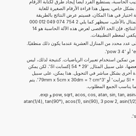
يب الحاسبة، يستطيع الفرد أيضاً إيجاد طرق لكتابة الأرقام
ما يلي 2,754 074 049 012 E+21. بشكل خاص، يسهل هذا قراءة الأرقام الصغيرة للغاية
امة اختيار في هذا المكان، فسيتم عرض النتائج بالطريقة
المعتادة لكتابة الأرقام. فيما يخص المثال بالأعلى، سيظهر كما يلي 2 754 074 049 012 000
000 000. بصرف النظر عن عرض النتائج، فإن الحد الأقصى لعرض هذه الآلة الحاسبة هو 14
 يكفي لمعظم التطبيقات.
إلى عدد محدد من المنازل العشرية عندما يكون ذلك منطقيًا.
 من تمكين استخدام تعبيرات الرياضيات. كنتيجة لذلك، ليس
فقط الأرقام التي يمكن حساب مع بعضها، على سبيل المثال, '29 * 54 إكسابت SI'. لكن يمكن
دة أخرى بشكل مباشر في التحويل. هذا يمكن، على سبيل
المثال، أن يبدو مثل: '78 إكسابت SI + 4 تيرابت' أو '79mm x 5cm x 30dm = ? cm^3'. يتم
ما يناسب الجمع المطلوب.
يمكن أيضًا استخدام الدوال الرياضيةpow, sqrt, acos, cos, atan, sin, tan, asin و exp.
atan(1/4), tan(90°), acos(1), sin(90), 3 pow 2, asin(1/2), s