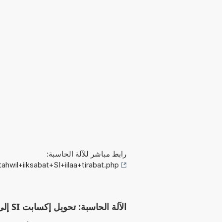
رابط مباشر للآلة الحاسبة:
hwil+iiksabat+SI+iilaa+tirabat.php
الآلة الحاسبة: تحويل إكسابت SI إلى تيرابت (إكسابت SI إلى Tb)