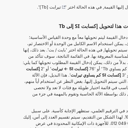
ل إليها القيمة, في هذه الحالة اختر '
تيرابت [Tb]
'.
لتحويل إكسابت SI إلى Tb
خال القيمة ليتم تحويلها معاً مع وحدة القياس الأساسية؛
لمثال, '132 إكسابت SI'. وبذلك، يمكن استخدام الاسم الكامل من الوحدة أو الاختصار ثم،
يتم تحويلها, في هذه الحالة اختر 'بايت / بت'. بعد ذلك، إنها
مناسبة المعروفة بها. في القائمة الناتجة، سوف تتأكد من
بدلاً من ذلك، يمكن إدخال القيمة المطلوب تحويلها كما يلي:
إكسابت SI -> تيرابت
' أو '2
إكسابت
'3
إكسابت SI كم يساوي تيرابت
'. هذا البديل، فإن الآلة
التي سيتم التحويل إليها. بغض النظر عن استخدام أياً منهم،
ناسب في قائمة اختيار طويلة مع فئات لا تعد ولا تحصى
 ذلك بواسطة الآلة الحاسبة وتقوم بالمهمة في جزء من
داد في الترقيم العلمي، ستظهر الإجابة كأسية. على سبيل
1
. لهذا الشكل من التقديم، سيتم تقسيم العدد إلى أس، إليك
21, والعدد الحقيقي، هنا 2,754 074 049 012. للأجهزة ذات الإمكانية المحدودة في عرض