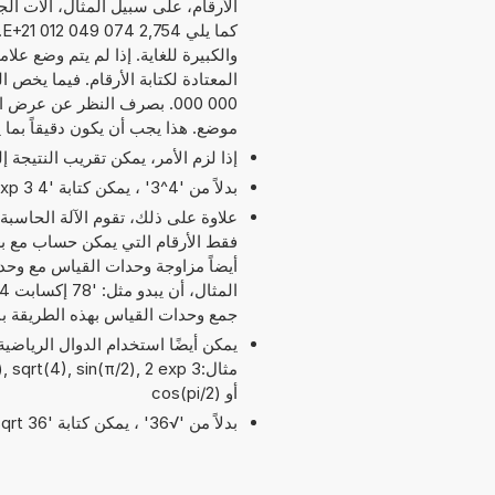
الأرقام، على سبيل المثال، آلات الج
ك
والكبيرة للغاية. إذا لم يتم وضع عل
موضع. هذا يجب أن يكون دقيقاً بما
إذا لزم الأمر، يمكن تقريب النتيجة 
بدلاً من '4^3' ، يمكن كتابة '4 exp 3' أو '4 pow 3'.
علاوة على ذلك، تقوم الآلة الحاسبة
أيضاً مزاوجة وحدات القياس مع وح
جمع وحدات القياس بهذه الطريقة ب
مثال:qrt(4), sin(π/2), 2 exp 3
أو cos(pi/2)
بدلاً من '√36' ، يمكن كتابة 'sqrt 36'.