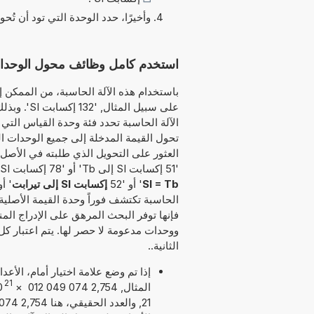
وأخيرًا، حدد الوحدة التي تود أن تُحو
استخدم كامل وظائف محول الوحدات هذا 
باستخدام هذه الآلة الحاسبة، من الممكن إد
على سبيل ا
الآلة الحاسبة تحدد فئة وحدة القياس التي س
تحول القيمة المدخلة إلى جميع الوحدات ال
العثور على التحويل الذي طلبته في الأصل. 
'51 إكسابت SI إلى Tb' أو '78 إكسابت SI كم يساوي Tb' أو '76
SI = Tb
' أو '52
إكسابت SI إلى تيرابت
' أو 
الحاسبة تكتشف فوراً وحدة القيمة الأصلية 
فإنها توفر البحث المرهق على الإدراج الم
ووحدات مدعومة لا حصر لها. يتم اعتبار كل
الثانية..
إذا تم وضع علامة اختيار أمام، الأع
21
المثال, 2,754 074 049 012
×
0