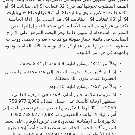
القيمة المطلوب تحويلها كما يلي: '32 غيغابت SI إلى بيتابايت SI' أو
'61 غيغابت SI كم يساوي بيتابايت SI' أو '97
غيغابت SI -> بيتابايت
SI
' أو '63
غيغابت SI = بيتابايت SI
'. هذا البديل، فإن الآلة الحاسبة
تكتشف فوراً وحدة القيمة الأصلية التي سيتم التحويل إليها. بغض
النظر عن استخدام أياً منهم، فإنها توفر البحث المرهق على الإدراج
المناسب في قائمة اختيار طويلة مع فئات لا تعد ولا تحصى ووحدات
مدعومة لا حصر لها. يتم اعتبار كل ذلك بواسطة الآلة الحاسبة وتقوم
بالمهمة في جزء من الثانية..
بدلاً من '4^3' ، يمكن كتابة '4 exp 3' أو '4 pow 3'.
إذا لزم الأمر، يمكن تقريب النتيجة إلى عدد محدد من المنازل
العشرية عندما يكون ذلك منطقيًا.
بدلاً من '√25' ، يمكن كتابة 'sqrt 25'.
إذا تم وضع علامة اختيار أمام، الأعداد في الترقيم العلمي،
ستظهر الإجابة كأسية. على سبيل المثال, 2,068 977 758
21
950 1
×
10
. لهذا الشكل من التقديم، سيتم تقسيم العدد إلى
أس، إليك 21, والعدد الحقيقي، هنا 2,068 977 758 950 1.
للأجهزة ذات الإمكانية المحدودة في عرض الأرقام، على سبيل
المثال، آلات الجيب الحاسبة، يستطيع الفرد أيضاً إيجاد طرق
لكتابة الأرقام كما يلي 2,068 977 758 950 1E+21. بشكل