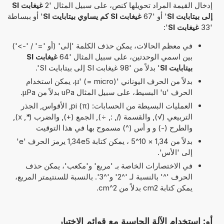
إدخال القيمة المراد تحويلها كنص، على سبيل المثال '2
غيغابت SI
إلى بيتابايت SI
' أو '67
غيغابت SI كم يساوي بيتابايت SI
' أو ببساطة
'33
غيغابت SI
':
في معظم الحالات، يمكن حذف الكلمة 'إلى' (أو '=' / '->')
بين اسمي الوحدتين، على سبيل المثال '64
غيغابت SI
بيتابايت SI
' بدلاً من '98 غيغابت SI إلى بيتابايت SI'.
بدلاً من الحرف اليوناني 'µ' (= micro)، يمكن استخدام
الحرف 'u' البسيط، على سبيل المثال uPa بدلاً من µPa.
العمليات البسيطة من الحسابات: pi (π), الأقواس, الجذر
التربيعي (√), والقسمة (/, :, ÷), الجمع (+), والضرب (*, x),
والطرح (-) و و أس (^) مسموح بها في هذا التوقيت
بدلاً من 1,34 × 10^5 ، يمكن كتابة 1,34e5 يرمز الحرف 'e'
إلى 'الأس'.
في الاختصارات الخاصة بـ 'مربع' و'مكعب'، يمكن حذف
الحرف '^' بالنسبة لـ '^2' و'^3'. بالنسبة للسنتيمتر المربع،
يمكن كتابة cm2 بدلاً من cm^2.
أو: استخدام الآلة الحاسبة مع قوائم الاختيار