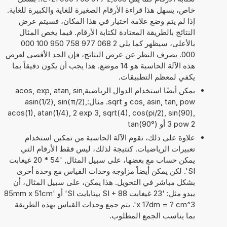
خاص، يسهل هذا قراءة الأرقام الصغيرة للغاية والكبيرة للغاية.
إذا لم يتم وضع علامة اختيار في هذا المكان، فسيتم عرض
النتائج بالطريقة المعتادة لكتابة الأرقام. فيما يخص المثال
بالأعلى، سيظهر كما يلي 2 068 977 758 950 100 000
000. بصرف النظر عن عرض النتائج، فإن الحد الأقصى لعرض
هذه الآلة الحاسبة هو 14 موضع. هذا يجب أن يكون دقيقاً بما
يكفي لمعظم التطبيقات.
يمكن أيضًا استخدام الدوال الرياضيةacos, exp, atan, sin,
cos, asin, tan, pow و sqrt. مثال:asin(1/2), sin(π/2),
acos(1), atan(1/4), 2 exp 3, sqrt(4), cos(pi/2), sin(90),
3 pow 2 أو tan(90°)
علاوة على ذلك، تقوم الآلة الحاسبة من تمكين استخدام
تعبيرات الرياضيات. كنتيجة لذلك، ليس فقط الأرقام التي
يمكن حساب مع بعضها، على سبيل المثال, '54 * 20 غيغابت
SI'. لكن يمكن أيضاً مزاوجة وحدات القياس مع وحدة أخرى
بشكل مباشر في التحويل. هذا يمكن، على سبيل المثال، أن
يبدو مثل: '23 غيغابت SI + 88 بيتابايت SI' أو '85mm x 51cm
x 17dm = ? cm^3'. يتم جمع وحدات القياس بهذه الطريقة
بما يناسب الجمع المطلوب.