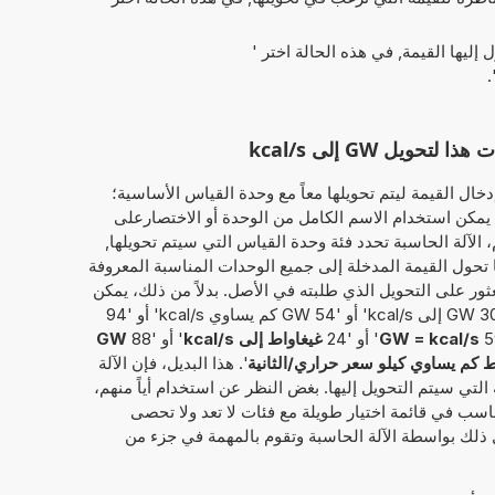
ل إليها القيمة, في هذه الحالة اختر '
'
يل GW إلى kcal/s
خال القيمة ليتم تحويلها معاً مع وحدة القياس الأساسية؛
غيغاواط'. وبذلك، يمكن استخدام الاسم الكامل من الوحدة أو الاختصارعلى
لمثال، سواء 'غيغاواط' أو 'GW'. ثم، الآلة الحاسبة تحدد فئة وحدة القياس التي سيتم تحويلها,
ها تحول القيمة المدخلة إلى جميع الوحدات المناسبة المعروفة
عثور على التحويل الذي طلبته في الأصل. بدلاً من ذلك، يمكن
GW = kcal/s
' أو '24
غيغاواط إلى kcal/s
' أو '88
GW
ط كم يساوي كيلو سعر حراري/الثانية
'. هذا البديل، فإن الآلة
التي سيتم التحويل إليها. بغض النظر عن استخدام أياً منهم،
ناسب في قائمة اختيار طويلة مع فئات لا تعد ولا تحصى
 ذلك بواسطة الآلة الحاسبة وتقوم بالمهمة في جزء من