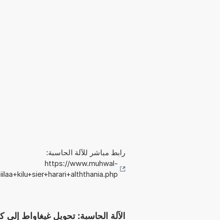
رابط مباشر للآلة الحاسبة:
https://www.muhwal-
laa+kilu+sier+harari+alththania.php
الآلة الحاسبة: تحويل غيغاواط إلى كيلو سعر ح