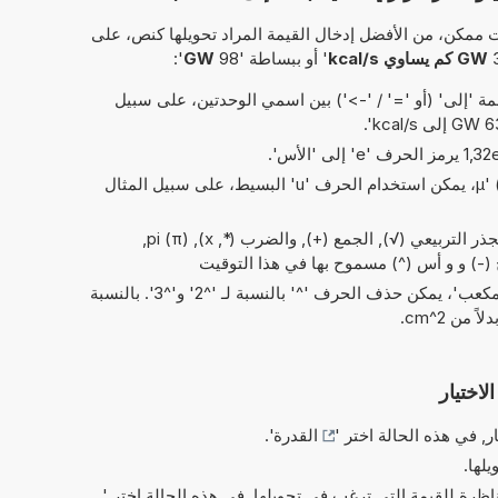
 ممكن، من الأفضل إدخال القيمة المراد تحويلها كنص، على
GW كم يساوي kcal/s
' أو ببساطة '98
GW
':
 'إلى' (أو '=' / '->') بين اسمي الوحدتين، على سبيل
بدلاً من الحرف اليوناني 'µ' (= micro)، يمكن استخدام الحرف 'u' البسيط، على سبيل المثال
العمليات البسيطة من الحسابات: الجذر التربيعي (√), الجمع (+), والضرب (*, x), pi (π),
ح (-) و و أس (^) مسموح بها في هذا التوقيت
في الاختصارات الخاصة بـ 'مربع' و'مكعب'، يمكن حذف الحرف '^' بالنسبة لـ '^2' و'^3'. بالنسبة
لاختيار
ر, في هذه الحالة اختر '
القدرة
'.
يلها.
ناظرة للقيمة التي ترغب في تحويلها, في هذه الحالة اختر '