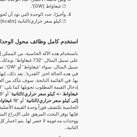
غيغاواط [GW]
'.
وأخيرًا، حدد الوحدة التي تود أن تُحو
كيلو سعر حراري/الثانية [kcal/s]
.
استخدم كامل وظائف محول الوحدات هذا لتحو
باستخدام هذه الآلة الحاسبة، من الممكن إد
على سبيل المثال, '732 
سبيل ا
في هذه الحالة اختر 'القدرة'. بعد ذلك، إن
بها. في القائمة الناتجة، سوف تتأكد من ال
إدخال القيمة المطلوب تحويلها كما يلي: '30 GW إلى kcal/s' أو '54 GW كم يساوي kcal/s' أو '94
غيغاواط -> كيلو سعر حراري/الثانية
' أو '59
إلى كيلو سعر حراري/الثانية
' أو '18
غيغاوا
الحاسبة تكتشف فوراً وحدة القيمة الأصلية 
فإنها توفر البحث المرهق على الإدراج الم
ووحدات مدعومة لا حصر لها. يتم اعتبار كل
الثانية..