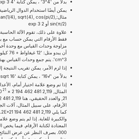
بدلاً من '4^3' ، يمكن كتابة '4 exp 3' أو '4 pow 3'.
مثال:n(1/4), sqrt(4), cos(pi/2
sin(π/2) أو 2 exp 3
علاوة على ذلك، تقوم الآلة الحاسبة
مزاوجة وحدات القياس مع وحدة أخر
cm^3'. يتم جمع وحدات القياس بهذه الطريقة بما يناسب الجمع المطلوب.
إذا لزم الأمر، يمكن تقريب النتيجة 
بدلاً من '√16' ، يمكن كتابة 'sqrt 16'.
إذا تم وضع علامة اختيار أمام، الأع
21
المثال, 2,119 481 462 194 2
×
0
الأرقام، على سبيل المثال، آلات الج
ك
والكبيرة للغاية. إذا لم يتم وضع عل