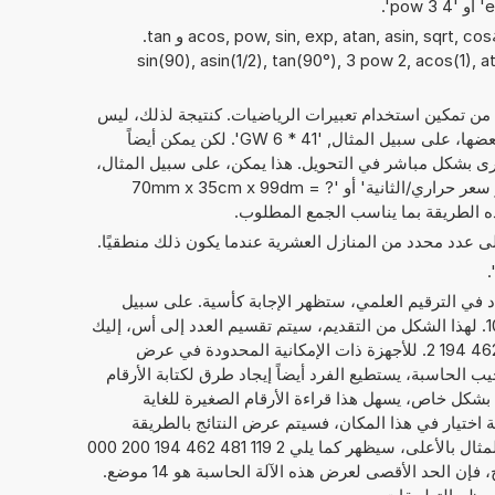
يمكن أيضًا استخدام الدوال الرياضيةacos, pow, sin, exp, atan, asin, sqrt, cos و tan.
sin(90), asin(1/2), tan(90°), 3 pow 2, acos(1), ata),
 من تمكين استخدام تعبيرات الرياضيات. كنتيجة لذلك، ليس
فقط الأرقام التي يمكن حساب مع بعضها، على سبيل المثال, '41 * 6 GW'. لكن يمكن أيضاً
ى بشكل مباشر في التحويل. هذا يمكن، على سبيل المثال،
أن يبدو مثل: '12 غيغاواط + 76 كيلو سعر حراري/الثانية' أو '70mm x 35cm x 99dm = ?
إلى عدد محدد من المنازل العشرية عندما يكون ذلك منطقيًا.
داد في الترقيم العلمي، ستظهر الإجابة كأسية. على سبيل
1
. لهذا الشكل من التقديم، سيتم تقسيم العدد إلى أس، إليك
21, والعدد الحقيقي، هنا 2,119 481 462 194 2. للأجهزة ذات الإمكانية المحدودة في عرض
يب الحاسبة، يستطيع الفرد أيضاً إيجاد طرق لكتابة الأرقام
ما يلي 2,119 481 462 194 2E+21. بشكل خاص، يسهل هذا قراءة الأرقام الصغيرة للغاية
امة اختيار في هذا المكان، فسيتم عرض النتائج بالطريقة
المعتادة لكتابة الأرقام. فيما يخص المثال بالأعلى، سيظهر كما يلي 2 119 481 462 194 200 000
000. بصرف النظر عن عرض النتائج، فإن الحد الأقصى لعرض هذه الآلة الحاسبة هو 14 موضع.