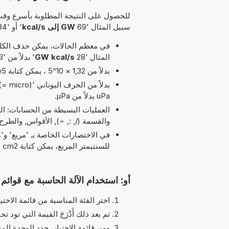
للحصول على النتيجة المطلوبة بأسرع وقت
سبيل المثال '69
GW إلى kcal/s
' أو '34
في معظم الحالات، يمكن حذف الكلمة
المثال '28
GW kcal/s
' بدلاً من '63 GW إلى kcal/s'.
بدلاً من 1,32 × 10^5 ، يمكن كتابة 1,32e5 يرمز الحرف 'e' إلى 'الأس'.
uPa بدلاً من µPa.
والقسمة (/, :, ÷), الأقواس, والطر
للسنتيمتر المربع، يمكن كتابة cm2 بدلاً من cm^2.
أو: استخدام الآلة الحاسبة مع قوائم ا
اختر الفئة المناسبة من قائمة الاختيا
ثم بعد ذلك أَدْرَجَ القيمة التي تود تحو
ومن قائمة الاختيار، حدد الوحدة الم