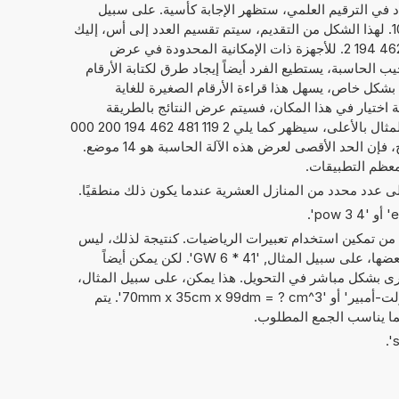
داد في الترقيم العلمي، ستظهر الإجابة كأسية. على سبيل
1
. لهذا الشكل من التقديم، سيتم تقسيم العدد إلى أس، إليك
21, والعدد الحقيقي، هنا 2,119 481 462 194 2. للأجهزة ذات الإمكانية المحدودة في عرض
يب الحاسبة، يستطيع الفرد أيضاً إيجاد طرق لكتابة الأرقام
ما يلي 2,119 481 462 194 2E+21. بشكل خاص، يسهل هذا قراءة الأرقام الصغيرة للغاية
امة اختيار في هذا المكان، فسيتم عرض النتائج بالطريقة
المعتادة لكتابة الأرقام. فيما يخص المثال بالأعلى، سيظهر كما يلي 2 119 481 462 194 200 000
000. بصرف النظر عن عرض النتائج، فإن الحد الأقصى لعرض هذه الآلة الحاسبة هو 14 موضع.
معظم التطبيقات.
إلى عدد محدد من المنازل العشرية عندما يكون ذلك منطقيًا.
 من تمكين استخدام تعبيرات الرياضيات. كنتيجة لذلك، ليس
فقط الأرقام التي يمكن حساب مع بعضها، على سبيل المثال, '41 * 6 GW'. لكن يمكن أيضاً
ى بشكل مباشر في التحويل. هذا يمكن، على سبيل المثال،
أن يبدو مثل: '12 غيغاواط + 76 الفولت-أمبير' أو '70mm x 35cm x 99dm = ? cm^3'. يتم
ما يناسب الجمع المطلوب.