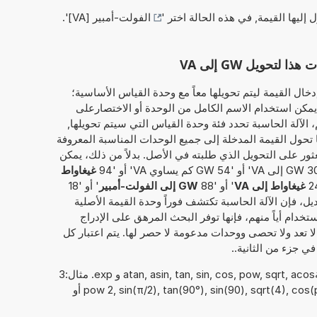
ل إليها القيمة, في هذه الحالة اختر '
الفولت-أمبير [VA]
'.
حويل GW إلى VA
خال القيمة ليتم تحويلها معاً مع وحدة القياس الأساسية؛
يغاواط'. وبذلك، يمكن استخدام الاسم الكامل من الوحدة أو الاختصارعلى
لمثال، سواء 'غيغاواط' أو 'GW'. ثم، الآلة الحاسبة تحدد فئة وحدة القياس التي سيتم تحويلها,
ها تحول القيمة المدخلة إلى جميع الوحدات المناسبة المعروفة
عثور على التحويل الذي طلبته في الأصل. بدلاً من ذلك، يمكن
غيغاواط
غيغاواط إلى VA
' أو '88
GW إلى الفولت-أمبير
' أو '18
بديل، فإن الآلة الحاسبة تكتشف فوراً وحدة القيمة الأصلية
تخدام أياً منهم، فإنها توفر البحث المرهق على الإدراج
ا تعد ولا تحصى ووحدات مدعومة لا حصر لها. يتم اعتبار كل
ي جزء من الثانية..
يمكن أيضًا استخدام الدوال الرياضيةatan, asin, tan, sin, cos, pow, sqrt, acos و exp. مثال:3
pow 2, sin(π/2), tan(90°), sin(90), sqrt(4), cos(pi/2), atan(1/4), acos(1), 2 exp 3 أو