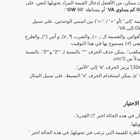
 ممكن، من الأفضل إدخال القيمة المراد تحويلها كنص، على
اوي VA
' أو ببساطة '98
GW
':
 'إلى' (أو '=' / '->') بين اسمي الوحدتين، على سبيل
العمليات البسيطة من الحسابات: الأقواس, والقسمة (/, :, ÷), والضرب (*, x), و أس (^), والطرح
في الاختصارات الخاصة بـ 'مربع' و'مكعب'، يمكن حذف الحرف '^' بالنسبة لـ '^2' و'^3'. بالنسبة
بدلاً من الحرف اليوناني 'µ' (= micro)، يمكن استخدام الحرف 'u' البسيط، على سبيل المثال
لاختيار
ر, في هذه الحالة اختر '
القدرة
'.
يلها.
ناظرة للقيمة التي ترغب في تحويلها, في هذه الحالة اختر '