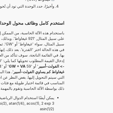
وأخيرًا، حدد الوحدة التي تود أن تُحو
استخدم كامل وظائف محول الوحدات هذا لت
باستخدام هذه الآلة الحاسبة، من الممكن إد
على سبيل المثال, '921 غ
سبيل ا
في هذه الحالة اختر 'القدرة'. بعد ذلك، إن
بها. في القائمة الناتجة، سوف تتأكد من ال
إدخال القيمة المطلوب تحويلها كما يلي: '30 GW إلى VA' أو '54 GW كم يساوي VA' أو '94
-> الفولت-أمبير
' أو '59
GW = VA
' أو '24
غيغاواط كم يساوي الفولت-أمبير
'. هذا ال
التي سيتم التحويل إليها. بغض النظر عن اس
المناسب في قائمة اختيار طويلة مع فئات ل
ذلك بواسطة الآلة الحاسبة وتقوم بالمهمة ف
asin(1/2)