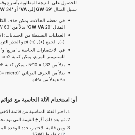
للحصول على النتيجة المطلوبة بأسرع وقت
سبيل المثال '69
GW إلى VA
' أو '34
GW كم يس
في معظم الحالات، يمكن حذف الكلمة
المثال '28
GW VA
' بدلاً من '63 GW إلى VA'.
(-), الجمع (+), pi (π) و الجذر التربيعي (√) مسموح بها في هذا التوقيت
للسنتيمتر المربع، يمكن كتابة cm2 بدلاً من cm^2.
بدلاً من 1,32 × 10^5 ، يمكن كتابة 1,32e5 يرمز الحرف 'e' إلى 'الأس'.
uPa بدلاً من µPa.
أو: استخدام الآلة الحاسبة مع قوائم ا
اختر الفئة المناسبة من قائمة الاختيا
ثم بعد ذلك أَدْرَجَ القيمة التي تود تحو
ومن قائمة الاختيار، حدد الوحدة الم
غيغاواط [GW]
'.