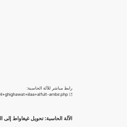
رابط مباشر للآلة الحاسبة:
l+ghighawat+iilaa+alfult-ambir.php
الآلة الحاسبة: تحويل غيغاواط إلى الفولت-أم