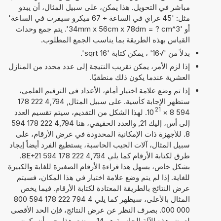
مباشر في التحويل. هذا يمكن، على سبيل المثال، أن يبدو
مثل: '45 غراي في الساعة + 67 ميكرو سيفرت في الساعة'
أو '34mm x 56cm x 78dm = ? cm^3'. يتم جمع وحدات
القياس بهذه الطريقة بما يناسب الجمع المطلوب.
بدلاً من '√16' ، يمكن كتابة 'sqrt 16'.
إذا لزم الأمر، يمكن تقريب النتيجة إلى عدد محدد من المنازل
العشرية عندما يكون ذلك منطقيًا.
إذا تم وضع علامة اختيار أمام، الأعداد في الترقيم العلمي،
ستظهر الإجابة كأسية. على سبيل المثال, 4,794 222 178
21
594 8
×
10
. لهذا الشكل من التقديم، سيتم تقسيم العدد
إلى أس، إليك 21, والعدد الحقيقي، هنا 4,794 222 178 594
8. للأجهزة ذات الإمكانية المحدودة في عرض الأرقام، على
سبيل المثال، آلات الجيب الحاسبة، يستطيع الفرد أيضاً إيجاد
طرق لكتابة الأرقام كما يلي 4,794 222 178 594 8E+21.
بشكل خاص، يسهل هذا قراءة الأرقام الصغيرة للغاية والكبيرة
للغاية. إذا لم يتم وضع علامة اختيار في هذا المكان، فسيتم
عرض النتائج بالطريقة المعتادة لكتابة الأرقام. فيما يخص
المثال بالأعلى، سيظهر كما يلي 4 794 222 178 594 800
000 000. بصرف النظر عن عرض النتائج، فإن الحد الأقصى
لعرض هذه الآلة الحاسبة هو 14 موضع. هذا يجب أن يكون