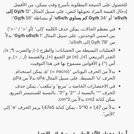
للحصول على النتيجة المطلوبة بأسرع وقت ممكن، من الأفضل
إدخال القيمة المراد تحويلها كنص، على سبيل المثال '12
Gy/h إلى
uSv/h
' أو '34
Gy/h كم يساوي uSv/h
' أو ببساطة '56
Gy/h
':
في معظم الحالات، يمكن حذف الكلمة 'إلى' (أو '=' / '->')
بين اسمي الوحدتين، على سبيل المثال '1
Gy/h uSv/h
' بدلاً
من '78 Gy/h إلى uSv/h'.
العمليات البسيطة من الحسابات: والطرح (-), والضرب (*, x),
الجذر التربيعي (√), pi (π), الجمع (+), والقسمة (/, :, ÷), و
أس (^) و الأقواس مسموح بها في هذا التوقيت
بدلاً من الحرف اليوناني 'µ' (= micro)، يمكن استخدام
الحرف 'u' البسيط، على سبيل المثال uPa بدلاً من µPa.
في الاختصارات الخاصة بـ 'مربع' و'مكعب'، يمكن حذف
الحرف '^' بالنسبة لـ '^2' و'^3'. بالنسبة للسنتيمتر المربع،
يمكن كتابة cm2 بدلاً من cm^2.
بدلاً من 1,47 × 10^5 ، يمكن كتابة 1,47e5 يرمز الحرف 'e' إلى
'الأس'.
أو: استخدام الآلة الحاسبة مع قوائم الاختيار