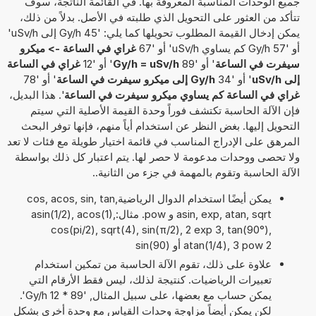
جميع الوحدات المناسبة المعروفة بها. في القائمة الناتجة، سوف
تتأكد من العثور على التحويل الذي طلبته في الأصل. بدلاً من ذلك،
يمكن إدخال القيمة المطلوب تحويلها كما يلي: '45 Gy/h إلى uSv/h'
أو '57 Gy/h كم يساوي uSv/h' أو '67
غراي في الساعة -> ميكرو
سيفرت في الساعة
' أو '89
Gy/h = uSv/h
' أو '12
غراي في الساعة
إلى uSv/h
' أو '34
Gy/h إلى ميكرو سيفرت في الساعة
' أو '78
غراي في الساعة كم يساوي ميكرو سيفرت في الساعة
'. هذا البديل،
فإن الآلة الحاسبة تكتشف فوراً وحدة القيمة الأصلية التي سيتم
التحويل إليها. بغض النظر عن استخدام أياً منهم، فإنها توفر البحث
المرهق على الإدراج المناسب في قائمة اختيار طويلة مع فئات لا تعد
ولا تحصى ووحدات مدعومة لا حصر لها. يتم اعتبار كل ذلك بواسطة
الآلة الحاسبة وتقوم بالمهمة في جزء من الثانية..
يمكن أيضًا استخدام الدوال الرياضيةcos, acos, sin, tan,
asin, exp, atan, sqrt و pow. مثال:asin(1/2), acos(1),
cos(pi/2), sqrt(4), sin(π/2), 2 exp 3, tan(90°),
atan(1/4), 3 pow 2 أو sin(90)
علاوة على ذلك، تقوم الآلة الحاسبة من تمكين استخدام
تعبيرات الرياضيات. كنتيجة لذلك، ليس فقط الأرقام التي
يمكن حساب مع بعضها، على سبيل المثال, '89 * 12 Gy/h'.
لكن يمكن أيضاً مزاوجة وحدات القياس مع وحدة أخرى بشكل