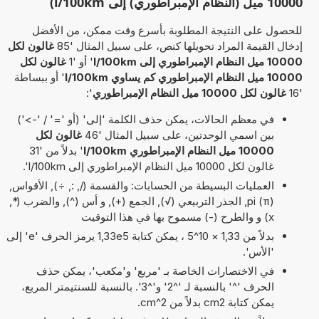
10000 ميل (النظام الإمبراطوري) إلى l/100km)
للحصول على النتيجة المطلوبة بأسرع وقت ممكن، من الأفضل
إدخال القيمة المراد تحويلها كنص، على سبيل المثال '85
غالون لكل
10000 ميل النظام الإمبراطوري إلى l/100km
' أو '1
غالون لكل
10000 ميل النظام الإمبراطوري كم يساوي l/100km
' أو ببساطة
'16
غالون لكل 10000 ميل النظام الإمبراطوري
':
في معظم الحالات، يمكن حذف الكلمة 'إلى' (أو '=' / '->')
بين اسمي الوحدتين، على سبيل المثال '46
غالون لكل
10000 ميل النظام الإمبراطوري l/100km
' بدلاً من '31
غالون لكل 10000 ميل النظام الإمبراطوري إلى l/100km'.
العمليات البسيطة من الحسابات: والقسمة (/, :, ÷), الأقواس,
pi (π), الجذر التربيعي (√), الجمع (+), و أس (^), والضرب (*,
x) و والطرح (-) مسموح بها في هذا التوقيت
بدلاً من 1,33 × 10^5 ، يمكن كتابة 1,33e5 يرمز الحرف 'e' إلى
'الأس'.
في الاختصارات الخاصة بـ 'مربع' و'مكعب'، يمكن حذف
الحرف '^' بالنسبة لـ '^2' و'^3'. بالنسبة للسنتيمتر المربع،
يمكن كتابة cm2 بدلاً من cm^2.