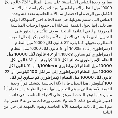
معاً مع وحدة القياس الأساسية؛ على سبيل المثال, '724 غالون لكل
10000 ميل النظام الإمبراطوري'. وبذلك، يمكن استخدام الاسم
الكامل من الوحدة أو الاختصار ثم، الآلة الحاسبة تحدد فئة وحدة
القياس التي سيتم تحويلها, في هذه الحالة اختر 'استهلاك الوقود'.
بعد ذلك، إنها تحول القيمة المدخلة إلى جميع الوحدات المناسبة
المعروفة بها. في القائمة الناتجة، سوف تتأكد من العثور على
التحويل الذي طلبته في الأصل. بدلاً من ذلك، يمكن إدخال القيمة
المطلوب تحويلها كما يلي: '31 غالون لكل 10000 ميل النظام
الإمبراطوري إلى l/100km' أو '8 غالون لكل 10000 ميل النظام
الإمبراطوري كم يساوي l/100km' أو '46
غالون لكل 10000 ميل
النظام الإمبراطوري -> لتر لكل 100 كيلومتر
' أو '61
غالون لكل
10000 ميل النظام الإمبراطوري = l/100km
' أو '91
غالون لكل
10000 ميل النظام الإمبراطوري إلى لتر لكل 100 كيلومتر
' أو '22
غالون لكل 10000 ميل النظام الإمبراطوري كم يساوي لتر لكل
100 كيلومتر
'. هذا البديل، فإن الآلة الحاسبة تكتشف فوراً وحدة
القيمة الأصلية التي سيتم التحويل إليها. بغض النظر عن استخدام أياً
منهم، فإنها توفر البحث المرهق على الإدراج المناسب في قائمة
اختيار طويلة مع فئات لا تعد ولا تحصى ووحدات مدعومة لا حصر لها.
يتم اعتبار كل ذلك بواسطة الآلة الحاسبة وتقوم بالمهمة في جزء من
الثانية..