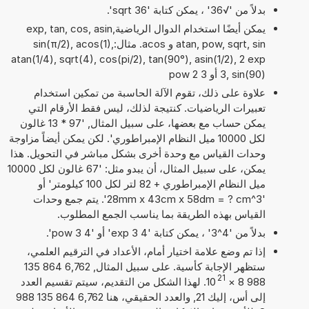
بدلاً من '√36' ، يمكن كتابة 'sqrt 36'.
يمكن أيضًا استخدام الدوال الرياضيةexp, tan, cos, asin,
atan, pow, sqrt, sin و acos. مثال:sin(π/2), acos(1),
atan(1/4), sqrt(4), cos(pi/2), tan(90°), asin(1/2), 2 exp
3, sin(90) أو 3 pow 2
علاوة على ذلك، تقوم الآلة الحاسبة من تمكين استخدام
تعبيرات الرياضيات. كنتيجة لذلك، ليس فقط الأرقام التي
يمكن حساب مع بعضها، على سبيل المثال, '97 * 13 غالون
لكل 10000 ميل النظام الإمبراطوري'. لكن يمكن أيضاً مزاوجة
وحدات القياس مع وحدة أخرى بشكل مباشر في التحويل. هذا
يمكن، على سبيل المثال، أن يبدو مثل: '67 غالون لكل 10000
ميل النظام الإمبراطوري + 82 لتر لكل 100 كيلومتر' أو
'28mm x 43cm x 58dm = ? cm^3'. يتم جمع وحدات
القياس بهذه الطريقة بما يناسب الجمع المطلوب.
بدلاً من '4^3' ، يمكن كتابة '4 exp 3' أو '4 pow 3'.
إذا تم وضع علامة اختيار أمام، الأعداد في الترقيم العلمي،
ستظهر الإجابة كأسية. على سبيل المثال, 6,762 864 135
21
988 8
×
10
. لهذا الشكل من التقديم، سيتم تقسيم العدد
إلى أس، إليك 21, والعدد الحقيقي، هنا 6,762 864 135 988