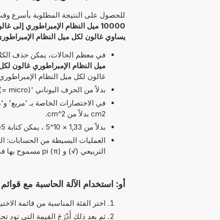
للحصول على النتيجة المطلوبة بأسرع وقت م
10000 ميل النظام الإمبراطوري إلى غالون لكل ميل النظام الإمبراطوري
يساوي غالون لكل ميل النظام الإمبراطور
في معظم الحالات، يمكن حذف الكلمة 
ميل النظام الإمبراطوري غالون لكل
غالون لكل ميل النظام الإمبراطوري'
بدلاً من الحرف اليوناني 'µ' (= micro)، يمكن استخدام الحرف 'u' البسيط، على سبيل المثال uPa بدلاً من µPa.
cm2 بدلاً من cm^2.
بدلاً من 1,33 × 10^5 ، يمكن كتابة 1,33e5 يرمز الحرف 'e' إلى 'الأس'.
التربيعي (√) و pi (π) مسموح بها في هذا التوقيت
أو: استخدام الآلة الحاسبة مع قوائم ا
اختر الفئة المناسبة من قائمة الاختيا
ثم بعد ذلك أَدْرَجَ القيمة التي تود تحو