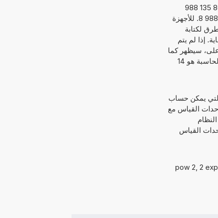
إذا تم وضع علامة اختيار أمام، الأعداد في الترقيم العلمي، ستظهر الإجابة كأسية. على سبيل المثال, 6,762 864 135 988
. لهذا الشكل من التقديم، سيتم تقسيم العدد إلى أس، إليك 21, والعدد الحقيقي، هنا 6,762 864 135 988 8. للأجهزة
طرق لكتابة
ة للغاية. إذا لم يتم
أعلى، سيظهر كما
يلي 6 762 864 135 988 800 000 000. بصرف النظر عن عرض النتائج، فإن الحد الأقصى لعرض هذه الآلة الحاسبة هو 14
 التي يمكن حساب
أيضاً مزاوجة وحدات القياس مع
على سبيل المثال، أن يبدو مثل: '67 غالون لكل 10000 ميل النظام
و '28mm x 43cm x 58dm = ? cm^3'. يتم جمع وحدات القياس
acos, pow, tan, cos,  و sin. مثال:3 pow 2, 2 exp 3, sin(π/2),