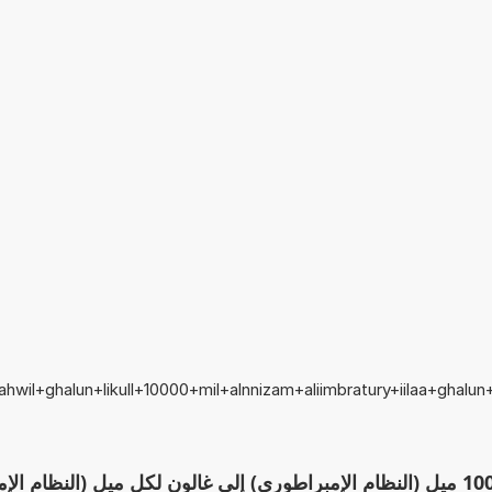
ahwil+ghalun+likull+10000+mil+alnnizam+aliimbratury+iilaa+ghalun+l