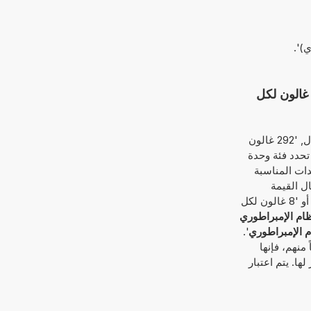
ي)
'.
الإمبراطوري إلى غالون لكل
باستخدام هذه الآلة الحاسبة، من الممكن إدخال القيمة ليتم تحويلها معاً مع وحدة القياس الأساسية؛ على سبيل المثال, '292 غالون
ة تحدد فئة وحدة
دات المناسبة
ل القيمة
المطلوب تحويلها كما يلي: '31 غالون لكل 10000 ميل النظام الإمبراطوري إلى غالون لكل ميل النظام الإمبراطوري' أو '8 غالون لكل
10 ميل النظام الإمبراطوري
'.
منهم، فإنها
ا. يتم اعتبار