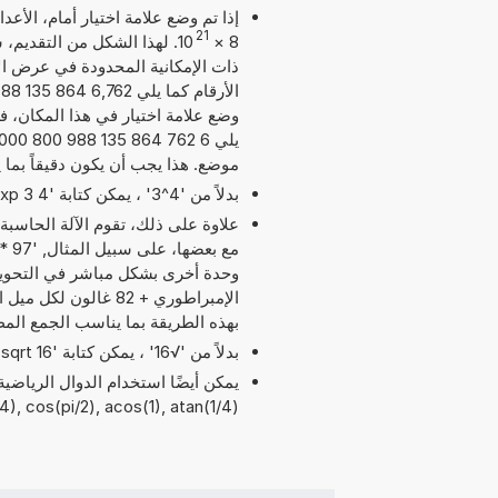
21
10
×
8
ذات الإمكانية المحدودة في عرض الأ
وضع علامة اختيار في هذا المكان، فس
موضع. هذا يجب أن يكون دقيقاً بما
بدلاً من '4^3' ، يمكن كتابة '4 exp 3' أو '4 pow 3'.
علاوة على ذلك، تقوم الآلة الحاسب
بهذه الطريقة بما يناسب الجمع الم
بدلاً من '√16' ، يمكن كتابة 'sqrt 16'.
°), sqrt(4), cos(pi/2), acos(1), atan(1/4