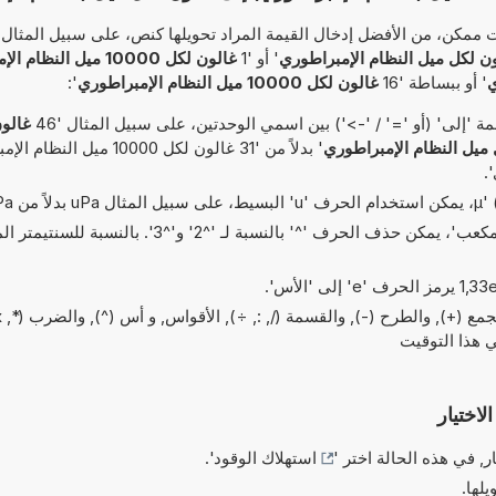
مكن، من الأفضل إدخال القيمة المراد تحويلها كنص، على سبيل المثال '5
' أو '1
غالون لكل 10000 ميل الن
ي
' أو ببساطة '16
غالون لكل 10000 ميل النظام الإمبراطوري
':
'إلى' (أو '=' / '->') بين اسمي الوحدتين، على سبيل المثال '46
 ميل النظام الإمبراطوري
' بدلاً من '31 غالون لكل 10000 مي
.
في الاختصارات الخاصة بـ 'مربع' و'مكعب'، يمكن حذف الحرف '^' بالنسبة لـ
لاختيار
ر, في هذه الحالة اختر '
استهلاك الوقود
'.
يلها.