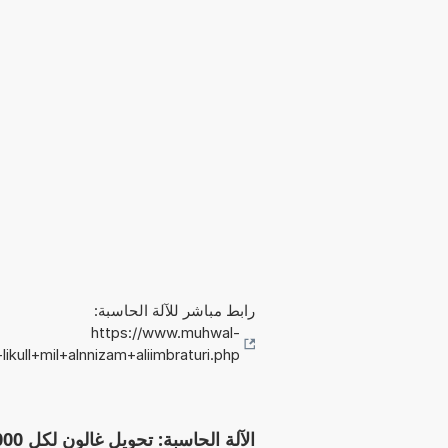
رابط مباشر للآلة الحاسبة:
https://www.muhwal-
ikull+mil+alnnizam+aliimbraturi.php
الآلة الحاسبة: تحويل غالون لكل 10000 ميل (النظام الإمبراطوري) إلى غالون لكل ميل (النظام الإمبراطوري)