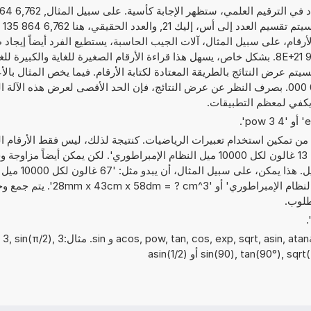
رقام، على سبيل المثال، آلات الجيب الحاسبة، يستطيع الفرد أيضاً إيجاد 
الأرقام كما يلي 6,762 864 135 988 8E+21. بشكل خاص، يسهل هذا قراءة الأرقام الصغيرة للغاية والكبير
يتم عرض النتائج بالطريقة المعتادة لكتابة الأرقام. فيما يخص المثال بال
 يكفي لمعظم التطبيقات.
ة من تمكين استخدام تعبيرات الرياضيات. كنتيجة لذلك، ليس فقط الأرقام
مع بعضها، على سبيل المثال, '97 * 13 غالون لكل 10000 ميل النظام الإمبراطوري'. لكن يمكن 
وحدة أخرى بشكل مباشر في التحويل. هذا يمكن، 
الإمبراطوري + 82 غالون لكل ميل النظام الإمبراطوري' أ
طلوب.
يمكن أيضًا استخدام الدوال الرياضيةexp, sqrt, asin, atan
sin(90), tan(90) أو asin(1/2)