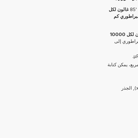
8
غالون لكل
ظام الإمبراطوري كم
غالون لكل 10000
ل النظام الإمبراطوري إلى
 '^2' و'^3'. بالنسبة للسنتيمتر المربع، يمكن كتابة
العمليات البسيطة من الحسابات: الجمع (+), والطرح (-), والقسمة (/, :, ÷), الأقواس, و أس (^), والضرب (*, x), الجذر