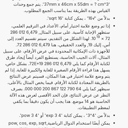
'37mm x 46cm x 55dm = ? cm^3'. يتم جمع وحدات
القياس بهذه الطريقة بما يناسب الجمع المطلوب.
بدلاً من '√16' ، يمكن كتابة 'sqrt 16'.
إذا تم وضع علامة اختيار أمام، الأعداد في الترقيم العلمي،
ستظهر الإجابة كأسية. على سبيل المثال, 6,479 012 286
19
72
×
10
. لهذا الشكل من التقديم، سيتم تقسيم العدد إلى
أس، إليك 19, والعدد الحقيقي، هنا 6,479 012 286 72.
للأجهزة ذات الإمكانية المحدودة في عرض الأرقام، على سبيل
المثال، آلات الجيب الحاسبة، يستطيع الفرد أيضاً إيجاد طرق
لكتابة الأرقام كما يلي 6,479 012 286 72E+19. بشكل خاص،
يسهل هذا قراءة الأرقام الصغيرة للغاية والكبيرة للغاية. إذا لم
يتم وضع علامة اختيار في هذا المكان، فسيتم عرض النتائج
بالطريقة المعتادة لكتابة الأرقام. فيما يخص المثال بالأعلى،
سيظهر كما يلي 64 790 122 867 200 000 000. بصرف
النظر عن عرض النتائج، فإن الحد الأقصى لعرض هذه الآلة
الحاسبة هو 14 موضع. هذا يجب أن يكون دقيقاً بما يكفي
لمعظم التطبيقات.
بدلاً من '4^3' ، يمكن كتابة '4 exp 3' أو '4 pow 3'.
يمكن أيضًا استخدام الدوال الرياضيةpow, cos, exp, sqrt,