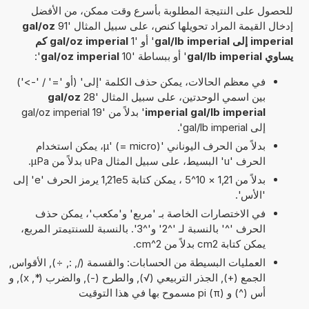
للحصول على النتيجة المطلوبة بأسرع وقت ممكن، من الأفضل
إدخال القيمة المراد تحويلها كنص، على سبيل المثال '91
gal/oz
imperial إلى gal/lb imperial
' أو '1
gal/oz imperial كم
يساوي gal/lb imperial
' أو ببساطة '10
gal/oz imperial
':
في معظم الحالات، يمكن حذف الكلمة 'إلى' (أو '=' / '->')
بين اسمي الوحدتين، على سبيل المثال '28
gal/oz
imperial gal/lb imperial
' بدلاً من '19 gal/oz imperial
إلى gal/lb imperial'.
بدلاً من الحرف اليوناني 'µ' (= micro)، يمكن استخدام
الحرف 'u' البسيط، على سبيل المثال uPa بدلاً من µPa.
بدلاً من 1,21 × 10^5 ، يمكن كتابة 1,21e5 يرمز الحرف 'e' إلى
'الأس'.
في الاختصارات الخاصة بـ 'مربع' و'مكعب'، يمكن حذف
الحرف '^' بالنسبة لـ '^2' و'^3'. بالنسبة للسنتيمتر المربع،
يمكن كتابة cm2 بدلاً من cm^2.
العمليات البسيطة من الحسابات: والقسمة (/, :, ÷), الأقواس,
الجمع (+), الجذر التربيعي (√), والطرح (-), والضرب (*, x), و
أس (^) و pi (π) مسموح بها في هذا التوقيت