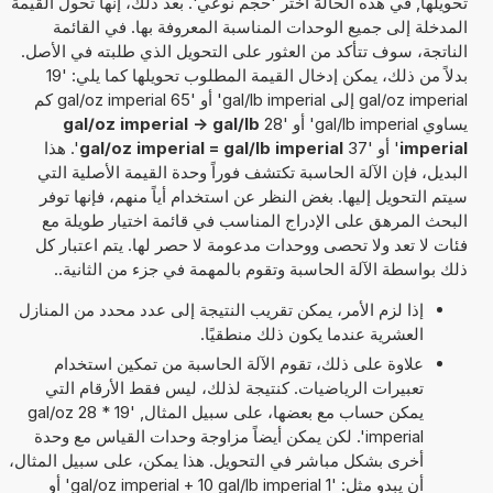
تحويلها, في هذه الحالة اختر 'حجم نوعي'. بعد ذلك، إنها تحول القيمة
المدخلة إلى جميع الوحدات المناسبة المعروفة بها. في القائمة
الناتجة، سوف تتأكد من العثور على التحويل الذي طلبته في الأصل.
بدلاً من ذلك، يمكن إدخال القيمة المطلوب تحويلها كما يلي: '19
gal/oz imperial إلى gal/lb imperial' أو '65 gal/oz imperial كم
يساوي gal/lb imperial' أو '28
gal/oz imperial -> gal/lb
imperial
' أو '37
gal/oz imperial = gal/lb imperial
'. هذا
البديل، فإن الآلة الحاسبة تكتشف فوراً وحدة القيمة الأصلية التي
سيتم التحويل إليها. بغض النظر عن استخدام أياً منهم، فإنها توفر
البحث المرهق على الإدراج المناسب في قائمة اختيار طويلة مع
فئات لا تعد ولا تحصى ووحدات مدعومة لا حصر لها. يتم اعتبار كل
ذلك بواسطة الآلة الحاسبة وتقوم بالمهمة في جزء من الثانية..
إذا لزم الأمر، يمكن تقريب النتيجة إلى عدد محدد من المنازل
العشرية عندما يكون ذلك منطقيًا.
علاوة على ذلك، تقوم الآلة الحاسبة من تمكين استخدام
تعبيرات الرياضيات. كنتيجة لذلك، ليس فقط الأرقام التي
يمكن حساب مع بعضها، على سبيل المثال, '19 * 28 gal/oz
imperial'. لكن يمكن أيضاً مزاوجة وحدات القياس مع وحدة
أخرى بشكل مباشر في التحويل. هذا يمكن، على سبيل المثال،
أن يبدو مثل: '1 gal/oz imperial + 10 gal/lb imperial' أو