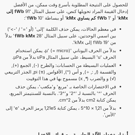
للحصول على النتيجة المطلوبة بأسرع وقت ممكن، من الأفضل
إدخال القيمة المراد تحويلها كنص، على سبيل المثال '91
fWb إلى
kMx
' أو '1
fWb كم يساوي kMx
' أو ببساطة '10
fWb
':
في معظم الحالات، يمكن حذف الكلمة 'إلى' (أو '=' / '->')
بين اسمي الوحدتين، على سبيل المثال '28
fWb kMx
' بدلاً
من '19 fWb إلى kMx'.
بدلاً من الحرف اليوناني 'µ' (= micro)، يمكن استخدام
الحرف 'u' البسيط، على سبيل المثال uPa بدلاً من µPa.
العمليات البسيطة من الحسابات: والطرح (-), الجمع (+),
والقسمة (/, :, ÷), و أس (^), الأقواس, pi (π), الجذر التربيعي
(√) و والضرب (*, x) مسموح بها في هذا التوقيت
في الاختصارات الخاصة بـ 'مربع' و'مكعب'، يمكن حذف
الحرف '^' بالنسبة لـ '^2' و'^3'. بالنسبة للسنتيمتر المربع،
يمكن كتابة cm2 بدلاً من cm^2.
بدلاً من 1,21 × 10^5 ، يمكن كتابة 1,21e5 يرمز الحرف 'e' إلى
'الأس'.
أو: استخدام الآلة الحاسبة مع قوائم الاختيار