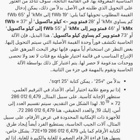
المناسبة المعروفة بها. في القائمة الناتجة، سوف تتأكد من العثور
على التحويل الذي طلبته في الأصل. بدلاً من ذلك، يمكن إدخال
القيمة المطلوب تحويلها كما يلي: '19 fWb إلى kMx' أو '65 fWb
كم يساوي kMx' أو '28
فمتو ويبر -> كيلو ماكسويل
' أو '37
fWb =
kMx
' أو '46
فمتو ويبر إلى kMx
' أو '55
fWb إلى كيلو ماكسويل
'
أو '73
فمتو ويبر كم يساوي كيلو ماكسويل
'. هذا البديل، فإن الآلة
الحاسبة تكتشف فوراً وحدة القيمة الأصلية التي سيتم التحويل إليها.
بغض النظر عن استخدام أياً منهم، فإنها توفر البحث المرهق على
الإدراج المناسب في قائمة اختيار طويلة مع فئات لا تعد ولا تحصى
ووحدات مدعومة لا حصر لها. يتم اعتبار كل ذلك بواسطة الآلة
الحاسبة وتقوم بالمهمة في جزء من الثانية..
بدلاً من '√25' ، يمكن كتابة 'sqrt 25'.
إذا تم وضع علامة اختيار أمام، الأعداد في الترقيم العلمي،
ستظهر الإجابة كأسية. على سبيل المثال, 6,479 012 286
19
72
×
10
. لهذا الشكل من التقديم، سيتم تقسيم العدد إلى
أس، إليك 19, والعدد الحقيقي، هنا 6,479 012 286 72.
للأجهزة ذات الإمكانية المحدودة في عرض الأرقام، على سبيل
المثال، آلات الجيب الحاسبة، يستطيع الفرد أيضاً إيجاد طرق
لكتابة الأرقام كما يلي 6,479 012 286 72E+19. بشكل خاص،
يسهل هذا قراءة الأرقام الصغيرة للغاية والكبيرة للغاية. إذا لم