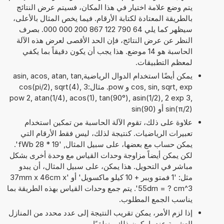
يتم وضع علامة اختيار في هذا المكان، فسيتم عرض النتائج
بالطريقة المعتادة لكتابة الأرقام. فيما يخص المثال بالأعلى،
سيظهر كما يلي 64 790 122 867 200 000 000. بصرف
النظر عن عرض النتائج، فإن الحد الأقصى لعرض هذه الآلة
الحاسبة هو 14 موضع. هذا يجب أن يكون دقيقاً بما يكفي
لمعظم التطبيقات.
يمكن أيضًا استخدام الدوال الرياضيةasin, acos, atan, tan,
cos, sin, sqrt, exp و pow. مثال:cos(pi/2), sqrt(4), 3
pow 2, atan(1/4), acos(1), tan(90°), asin(1/2), 2 exp 3,
sin(π/2) أو sin(90)
علاوة على ذلك، تقوم الآلة الحاسبة من تمكين استخدام
تعبيرات الرياضيات. كنتيجة لذلك، ليس فقط الأرقام التي
يمكن حساب مع بعضها، على سبيل المثال, '19 * 28 fWb'.
لكن يمكن أيضاً مزاوجة وحدات القياس مع وحدة أخرى بشكل
مباشر في التحويل. هذا يمكن، على سبيل المثال، أن يبدو
مثل: '1 فمتو ويبر + 10 كيلو ماكسويل' أو '37mm x 46cm x
55dm = ? cm^3'. يتم جمع وحدات القياس بهذه الطريقة بما
يناسب الجمع المطلوب.
إذا لزم الأمر، يمكن تقريب النتيجة إلى عدد محدد من المنازل
العشرية عندما يكون ذلك منطقيًا.