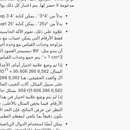
مدعومة لا حصر لها. يتم اعتبار كل ذلك بوا
بدلاً من '4^3' ، يمكن كتابة '4 exp 3' أو '4 pow 3'.
بدلاً من '√25' ، يمكن كتابة 'sqrt 25'.
علاوة على ذلك، تقوم الآلة الحاسبة
مزاوجة وحدات القياس مع وحدة أخر
= ? cm^3'. يتم جمع وحدات القياس بهذه الطريقة بما يناسب الجمع المطلوب.
إذا تم وضع علامة اختيار أمام، الأع
21
المثال, 6,562 266 606 95
×
10
على سبيل المثال، آلات الجيب الحاسب
6,562 266 606
إذا لم يتم وضع علامة اختيار في هذا
يكون دقيقاً بما يكفي لمعظم التطبي