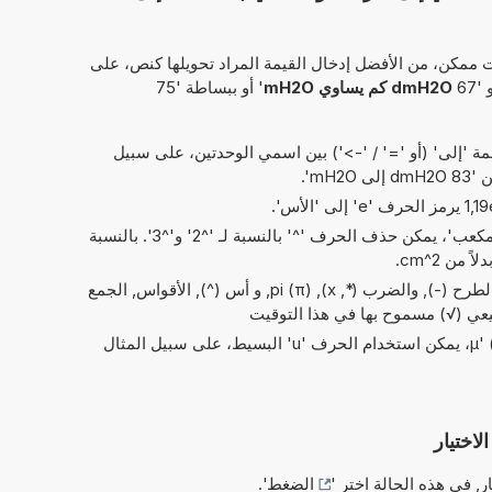
 ممكن، من الأفضل إدخال القيمة المراد تحويلها كنص، على
'67
dmH2O كم يساوي mH2O
' أو ببساطة '75
 'إلى' (أو '=' / '->') بين اسمي الوحدتين، على سبيل
لى mH2O'.
في الاختصارات الخاصة بـ 'مربع' و'مكعب'، يمكن حذف الحرف '^' بالنسبة لـ '^2' و'^3'. بالنسبة
العمليات البسيطة من الحسابات: والطرح (-), والضرب (*, x), pi (π), و أس (^), الأقواس, الجمع
ربيعي (√) مسموح بها في هذا التوقيت
بدلاً من الحرف اليوناني 'µ' (= micro)، يمكن استخدام الحرف 'u' البسيط، على سبيل المثال
لاختيار
ر, في هذه الحالة اختر '
الضغط
'.