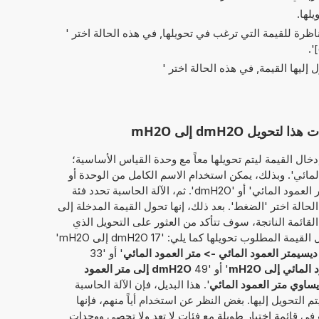
يلها.
ناظرة للقيمة التي ترغب في تحويلها, في هذه الحالة اختر '
'.
ل إليها القيمة, في هذه الحالة اختر '
ل dmH2O إلى mH2O
خال القيمة ليتم تحويلها معاً مع وحدة القياس الأساسية؛
ديسيمتر العمود المائي'. وبذلك، يمكن استخدام الاسم الكامل من الوحدة أو
الاختصارعلى سبيل المثال، سواء 'ديسيمتر العمود المائي' أو 'dmH2O'. ثم، الآلة الحاسبة تحدد فئة
حالة اختر 'الضغط'. بعد ذلك، إنها تحول القيمة المدخلة إلى
لقائمة الناتجة، سوف تتأكد من العثور على التحويل الذي
طلبته في الأصل. بدلاً من ذلك، يمكن إدخال القيمة المطلوب تحويلها كما يلي: '17 dmH2O إلى mH2O'
ديسيمتر العمود المائي -> متر العمود المائي
' أو '33
لمائي إلى mH2O
' أو '49
dmH2O إلى متر العمود
يساوي متر العمود المائي
'. هذا البديل، فإن الآلة الحاسبة
 التحويل إليها. بغض النظر عن استخدام أياً منهم، فإنها
في قائمة اختيار طويلة مع فئات لا تعد ولا تحصى ووحدات