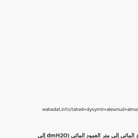
wahadat.info/tahwil+dysymtr+aleumud+almay
الآلة الحاسبة: تحويل ديسيمتر العمود المائي إلى متر العمود المائي (dmH2O إلى