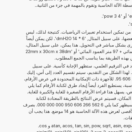
سطة الآلة الحاسبة وتقوم بالمهمة في جزء من الثانية..
 من تمكين استخدام تعبيرات الرياضيات. كنتيجة لذلك، ليس
فقط الأرقام التي يمكن حساب مع بعضها، على سبيل المثال, '6 * 14 dmH2O'. لكن يمكن أيضاً
ى بشكل مباشر في التحويل. هذا يمكن، على سبيل المثال،
أن يبدو مثل: '89 ديسيمتر العمود المائي + 97 متر العمود المائي' أو '22mm x 30cm x 38dm
داد في الترقيم العلمي، ستظهر الإجابة كأسية. على سبيل
. لهذا الشكل من التقديم، سيتم تقسيم العدد إلى أس، إليك
21, والعدد الحقيقي، هنا 6,562 266 606 95. للأجهزة ذات الإمكانية المحدودة في عرض الأرقام،
ة، يستطيع الفرد أيضاً إيجاد طرق لكتابة الأرقام كما يلي
 95E+21. بشكل خاص، يسهل هذا قراءة الأرقام الصغيرة للغاية والكبيرة للغاية.
 المكان، فسيتم عرض النتائج بالطريقة المعتادة لكتابة
الأرقام. فيما يخص المثال بالأعلى، سيظهر كما يلي 6 562 266 606 950 000 000 000. بصرف
النظر عن عرض النتائج، فإن الحد الأقصى لعرض هذه الآلة الحاسبة هو 14 موضع. هذا يجب أن
قات.
يمكن أيضًا استخدام الدوال الرياضيةatan, acos, tan, sin, pow, sqrt, asin, exp و cos.