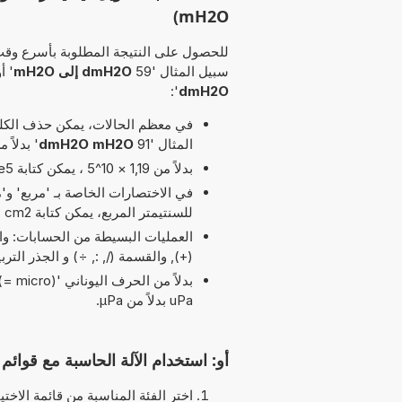
mH2O)
للحصول على النتيجة المطلوبة بأسرع وقت
سبيل المثال '59
dmH2O إلى mH2O
' أو 
':
dmH2O
في معظم الحالات، يمكن حذف الكلمة
المثال '91
dmH2O mH2O
' بدلاً من '83 dmH2O إ
بدلاً من 1,19 × 10^5 ، يمكن كتابة 1,19e5 يرمز الحرف 'e' إلى 'الأس'.
للسنتيمتر المربع، يمكن كتابة cm2 بدلاً من cm^2.
(+), والقسمة (/, :, ÷) و الجذر الت
uPa بدلاً من µPa.
أو: استخدام الآلة الحاسبة مع قوائم ا
اختر الفئة المناسبة من قائمة الاختيا