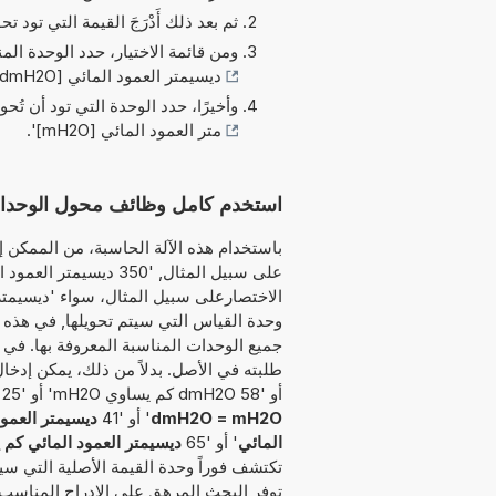
ثم بعد ذلك أَدْرَجَ القيمة التي تود تحو
ومن قائمة الاختيار، حدد الوحدة الم
ديسيمتر العمود المائي [dmH2O]
وأخيرًا، حدد الوحدة التي تود أن تُحو
متر العمود المائي [mH2O]
'.
استخدم كامل وظائف محول الوحدات هذا لتحوي
باستخدام هذه الآلة الحاسبة، من الممكن إد
على سبيل المثال, '350 
وحدة القياس التي سيتم تحويلها, في هذه ال
جميع الوحدات المناسبة المعروفة بها. في ا
أو '58 dmH2O كم يساوي mH2O' أو '25
dmH2O = mH2O
' أو '41
ديسيمتر العمود ا
المائي
' أو '65
ديسيمتر العمود المائي كم 
تكتشف فوراً وحدة القيمة الأصلية التي سيتم
توفر البحث المرهق على الإدراج المناسب 