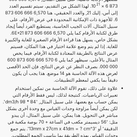
21
873 6
×
10
. لهذا الشكل من التقديم، سيتم تقسيم العدد
إلى أس، إليك 21, والعدد الحقيقي، هنا 6,570 666 606 873
6. للأجهزة ذات الإمكانية المحدودة في عرض الأرقام، على
سبيل المثال، آلات الجيب الحاسبة، يستطيع الفرد أيضاً إيجاد
طرق لكتابة الأرقام كما يلي 6,570 666 606 873 6E+21.
بشكل خاص، يسهل هذا قراءة الأرقام الصغيرة للغاية والكبيرة
للغاية. إذا لم يتم وضع علامة اختيار في هذا المكان، فسيتم
عرض النتائج بالطريقة المعتادة لكتابة الأرقام. فيما يخص
المثال بالأعلى، سيظهر كما يلي 6 570 666 606 873 600
000 000. بصرف النظر عن عرض النتائج، فإن الحد الأقصى
لعرض هذه الآلة الحاسبة هو 14 موضع. هذا يجب أن يكون
دقيقاً بما يكفي لمعظم التطبيقات.
علاوة على ذلك، تقوم الآلة الحاسبة من تمكين استخدام
تعبيرات الرياضيات. كنتيجة لذلك، ليس فقط الأرقام التي
يمكن حساب مع بعضها، على سبيل المثال, '84 * 98 dm3/h'.
لكن يمكن أيضاً مزاوجة وحدات القياس مع وحدة أخرى بشكل
مباشر في التحويل. هذا يمكن، على سبيل المثال، أن يبدو
مثل: '56 ديسيمتر مكعب في الساعة + 70 بوصة مكعبة في
الدقيقة' أو '13mm x 27cm x 41dm = ? cm^3'. يتم جمع
وحدات القياس بهذه الطريقة بما يناسب الجمع المطلوب.