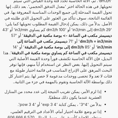
'dm3/h'. ثم، الآلة الحاسبة تحدد فئة وحدة القياس التي سيتم
تحويلها, في هذه الحالة اختر 'معدل التدفق الحجمي'. بعد ذلك، إنها
تحول القيمة المدخلة إلى جميع الوحدات المناسبة المعروفة بها. في
القائمة الناتجة، سوف تتأكد من العثور على التحويل الذي طلبته في
الأصل. بدلاً من ذلك، يمكن إدخال القيمة المطلوب تحويلها كما يلي:
'29 dm3/h إلى in3/min' أو '100 dm3/h كم يساوي in3/min' أو '43
ديسيمتر مكعب في الساعة -> بوصة مكعبة في الدقيقة
' أو '57
dm3/h = in3/min
' أو '71
ديسيمتر مكعب في الساعة إلى
in3/min
' أو '85
dm3/h إلى بوصة مكعبة في الدقيقة
' أو '14
ديسيمتر مكعب في الساعة كم يساوي بوصة مكعبة في الدقيقة
'. هذا
البديل، فإن الآلة الحاسبة تكتشف فوراً وحدة القيمة الأصلية التي
سيتم التحويل إليها. بغض النظر عن استخدام أياً منهم، فإنها توفر
البحث المرهق على الإدراج المناسب في قائمة اختيار طويلة مع
فئات لا تعد ولا تحصى ووحدات مدعومة لا حصر لها. يتم اعتبار كل
ذلك بواسطة الآلة الحاسبة وتقوم بالمهمة في جزء من الثانية..
إذا لزم الأمر، يمكن تقريب النتيجة إلى عدد محدد من المنازل
العشرية عندما يكون ذلك منطقيًا.
بدلاً من '4^3' ، يمكن كتابة '4 exp 3' أو '4 pow 3'.
إذا تم وضع علامة اختيار أمام، الأعداد في الترقيم العلمي،
ستظهر الإجابة كأسية. على سبيل المثال, 6,570 666 606