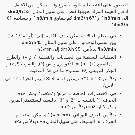
للحصول على النتيجة المطلوبة بأسرع وقت ممكن، من الأفضل
إدخال القيمة المراد تحويلها كنص، على سبيل المثال '53
dm3/h
إلى in3/min
' أو '67
dm3/h كم يساوي in3/min
' أو ببساطة '81
':
dm3/h
في معظم الحالات، يمكن حذف الكلمة 'إلى' (أو '=' / '->')
بين اسمي الوحدتين، على سبيل المثال '10
dm3/h
in3/min
' بدلاً من '95 dm3/h إلى in3/min'.
العمليات البسيطة من الحسابات: والقسمة (/, :, ÷), والطرح
(-), الجمع (+), pi (π), الأقواس, و أس (^), والضرب (*, x) و
الجذر التربيعي (√) مسموح بها في هذا التوقيت
بدلاً من 1,31 × 10^5 ، يمكن كتابة 1,31e5 يرمز الحرف 'e' إلى
'الأس'.
في الاختصارات الخاصة بـ 'مربع' و'مكعب'، يمكن حذف
الحرف '^' بالنسبة لـ '^2' و'^3'. بالنسبة للسنتيمتر المربع،
يمكن كتابة cm2 بدلاً من cm^2.
بدلاً من الحرف اليوناني 'µ' (= micro)، يمكن استخدام
الحرف 'u' البسيط، على سبيل المثال uPa بدلاً من µPa.