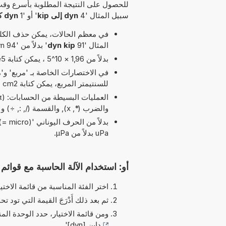
للحصول على النتيجة المطلوبة بأسرع وقت
سبيل المثال '4
dyn إلى kip
' أو '1
dyn كم يساوي kip
في معظم الحالات، يمكن حذف الكلمة
المثال '91
dyn kip
' بدلاً من '94 dyn إلى kip'.
بدلاً من 1,96 × 10^5 ، يمكن كتابة 1,96e5 يرمز الحرف 'e' إلى 'الأس'.
للسنتيمتر المربع، يمكن كتابة cm2 بدلاً من cm^2.
والضرب (*, x), والقسمة (/, :, ÷) و والطرح (-) مسموح بها في هذا التوقيت
uPa بدلاً من µPa.
أو: استخدام الآلة الحاسبة مع قوائم ا
اختر الفئة المناسبة من قائمة الاختيا
ثم بعد ذلك أَدْرَجَ القيمة التي تود تحو
ومن قائمة الاختيار، حدد الوحدة الم
داين [dyn]
'.