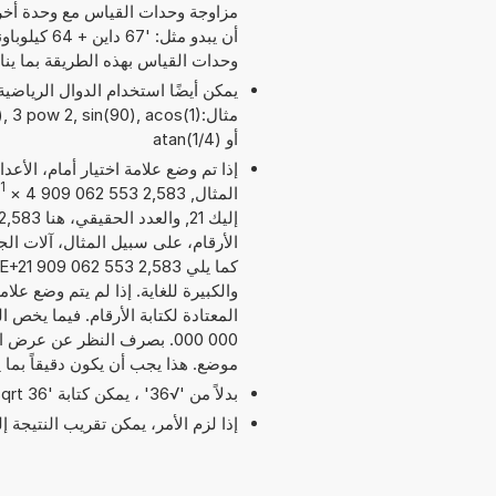
مزاوجة وحدات القياس مع وحدة أخر
وحدات القياس بهذه الطريقة بما ي
مثال: 3 pow 2, sin(90), acos(1
أو atan(1/4)
إذا تم وضع علامة اختيار أمام، الأع
1
المثال, 2,583 553 062 909 4
×
الأرقام، على سبيل المثال، آلات الج
والكبيرة للغاية. إذا لم يتم وضع عل
موضع. هذا يجب أن يكون دقيقاً بما
بدلاً من '√36' ، يمكن كتابة 'sqrt 36'.
إذا لزم الأمر، يمكن تقريب النتيجة 