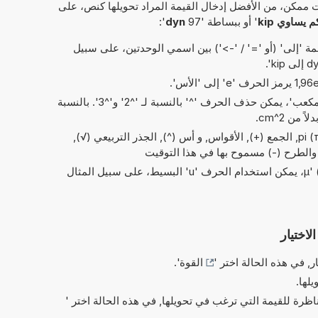
 ممكن، من الأفضل إدخال القيمة المراد تحويلها كنص، على
' أو ببساطة '97
dyn
':
 'إلى' (أو '=' / '->') بين اسمي الوحدتين، على سبيل
في الاختصارات الخاصة بـ 'مربع' و'مكعب'، يمكن حذف الحرف '^' بالنسبة لـ '^2' و'^3'. بالنسبة
العمليات البسيطة من الحسابات: pi (π), الجمع (+), الأقواس, و أس (^), الجذر التربيعي (√),
بدلاً من الحرف اليوناني 'µ' (= micro)، يمكن استخدام الحرف 'u' البسيط، على سبيل المثال
لاختيار
ر, في هذه الحالة اختر '
القوة
'.
يلها.
ناظرة للقيمة التي ترغب في تحويلها, في هذه الحالة اختر '