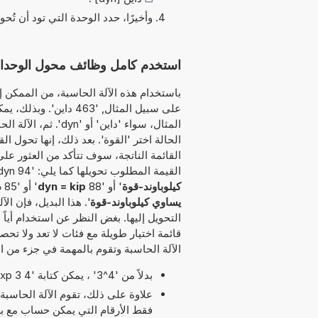
وأخيرًا، حدد الوحدة التي تود أن تُحو
استخدم كامل وظائف محول الوحدات هذا لتح
باستخدام هذه الآلة الحاسبة، من الممكن إد
على سبيل المثال, '463
المثال، سواء 'داين'
الحالة اختر 'القوة'. بعد ذلك، إنها تحول ا
القائمة الناتجة، سوف تتأكد من العثور على
القيمة المطلوب تحويلها كما يلي: '94 dyn إلى kip' أو '80 dyn كم يساوي kip' أو '91
كيلوباوند-قوة
' أو '88
dyn = kip
' أو '85
د
يساوي كيلوباوند-قوة
'. هذا البديل، فإن ال
التحويل إليها. بغض النظر عن استخدام أياً
قائمة اختيار طويلة مع فئات لا تعد ولا ت
الآلة الحاسبة وتقوم بالمهمة في جزء من الث
بدلاً من '4^3' ، يمكن كتابة '4 exp 3' أو '4 pow 3'.
علاوة على ذلك، تقوم الآلة الحاسبة