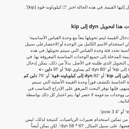
ل إليها القيمة, في هذه الحالة اختر '
كيلوباوند-قوة [kip]
'.
ويل dyn إلى kip
خال القيمة ليتم تحويلها معاً مع وحدة القياس الأساسية؛
 داين'. وبذلك، يمكن استخدام الاسم الكامل من الوحدة أو الاختصارعلى سبيل
 أو 'dyn'. ثم، الآلة الحاسبة تحدد فئة وحدة القياس التي سيتم تحويلها, في هذه
لقيمة المدخلة إلى جميع الوحدات المناسبة المعروفة بها. في
 التحويل الذي طلبته في الأصل. بدلاً من ذلك، يمكن إدخال
داين ->
اين إلى kip
' أو '82
dyn إلى كيلوباوند-قوة
' أو '76
داين كم
آلة الحاسبة تكتشف فوراً وحدة القيمة الأصلية التي سيتم
 منهم، فإنها توفر البحث المرهق على الإدراج المناسب في
حصى ووحدات مدعومة لا حصر لها. يتم اعتبار كل ذلك بواسطة
انية..
 من تمكين استخدام تعبيرات الرياضيات. كنتيجة لذلك، ليس
فقط الأرقام التي يمكن حساب مع بعضها، على سبيل المثال, '61 * 58 dyn'. لكن يمكن أيضاً