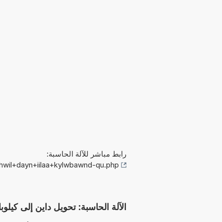
رابط مباشر للآلة الحاسبة:
hwil+dayn+iilaa+kylwbawnd-qu.php
الآلة الحاسبة: تحويل داين إلى كيلوباوند-قوة (