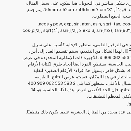
ى بشكل مباشر في التحويل. هذا يمكن، على سبيل المثال،
أن يبدو مثل: '67 داين + 64 كيلوباوند-قوة' أو '55mm x 52cm x 49dm = ? cm^3'. يتم جمع
ناسب الجمع المطلوب.
يمكن أيضًا استخدام الدوال الرياضيةpow, exp, sin, atan, asin, sqrt, tan, cos و acos.
cos(pi/2), sqrt(4), asin(1/2), 2 exp 3, sin(π/2), tan(90°),)
داد في الترقيم العلمي، ستظهر الإجابة كأسية. على سبيل
2
10
. لهذا الشكل من التقديم، سيتم تقسيم العدد إلى أس،
إليك 21, والعدد الحقيقي، هنا 2,583 553 062 909 4. للأجهزة ذات الإمكانية المحدودة في عرض
يب الحاسبة، يستطيع الفرد أيضاً إيجاد طرق لكتابة الأرقام
كما يلي 2,583 553 062 909 4E+21. بشكل خاص، يسهل هذا قراءة الأرقام الصغيرة للغاية
امة اختيار في هذا المكان، فسيتم عرض النتائج بالطريقة
المعتادة لكتابة الأرقام. فيما يخص المثال بالأعلى، سيظهر كما يلي 2 583 553 062 909 400
000 000. بصرف النظر عن عرض النتائج، فإن الحد الأقصى لعرض هذه الآلة الحاسبة هو 14
 يكفي لمعظم التطبيقات.
إلى عدد محدد من المنازل العشرية عندما يكون ذلك منطقيًا.