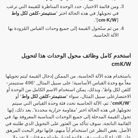
ومن قائمة الاختيار، حدد الوحدة المناظرة للقيمة التي ترغب
في تحويلها, في هذه الحالة اختر '
سنتيمتر-كلفن لكل واط
]'.
cm·K/W
[
من ثم ستُحول القيمة إلى جميع وحدات القياس المُزودة بها
الآلة الحاسبة.
استخدم كامل وظائف محول الوحدات هذا لتحويل
cmK/W
باستخدام هذه الآلة الحاسبة، من الممكن إدخال القيمة ليتم تحويلها
معاً مع وحدة القياس الأساسية؛ على سبيل المثال, '496 سنتيمتر-
كلفن لكل واط'. وبذلك، يمكن استخدام الاسم الكامل من الوحدة أو
الاختصارعلى سبيل المثال، سواء '
سنتيمتر-كلفن لكل واط
' أو
'
cmK/W
'. ثم، الآلة الحاسبة تحدد فئة وحدة القياس التي سيتم
تحويلها, في هذه الحالة اختر 'مقاومة حرارية محددة'. بعد ذلك، إنها
تحول القيمة المدخلة إلى جميع الوحدات المناسبة المعروفة بها. في
القائمة الناتجة، سوف تتأكد من العثور على التحويل الذي طلبته في
الأصل. بغض النظر عن استخدام أياً منهم، فإنها توفر البحث المرهق
على الإدراج المناسب في قائمة اختيار طويلة مع فئات لا تعد ولا