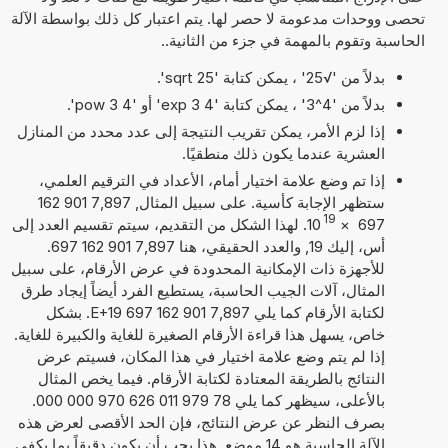
تحصى ووحدات مدعومة لا حصر لها. يتم اعتبار كل ذلك بواسطة الآلة
الحاسبة وتقوم بالمهمة في جزء من الثانية..
بدلاً من '√25' ، يمكن كتابة 'sqrt 25'.
بدلاً من '4^3' ، يمكن كتابة '4 exp 3' أو '4 pow 3'.
إذا لزم الأمر، يمكن تقريب النتيجة إلى عدد محدد من المنازل
العشرية عندما يكون ذلك منطقيًا.
إذا تم وضع علامة اختيار أمام، الأعداد في الترقيم العلمي،
ستظهر الإجابة كأسية. على سبيل المثال, 7,897 901 162
19
697
×
10
. لهذا الشكل من التقديم، سيتم تقسيم العدد إلى
أس، إليك 19, والعدد الحقيقي، هنا 7,897 901 162 697.
للأجهزة ذات الإمكانية المحدودة في عرض الأرقام، على سبيل
المثال، آلات الجيب الحاسبة، يستطيع الفرد أيضاً إيجاد طرق
لكتابة الأرقام كما يلي 7,897 901 162 697 E+19. بشكل
خاص، يسهل هذا قراءة الأرقام الصغيرة للغاية والكبيرة للغاية.
إذا لم يتم وضع علامة اختيار في هذا المكان، فسيتم عرض
النتائج بالطريقة المعتادة لكتابة الأرقام. فيما يخص المثال
بالأعلى، سيظهر كما يلي 78 979 011 626 970 000 000.
بصرف النظر عن عرض النتائج، فإن الحد الأقصى لعرض هذه
الآلة الحاسبة هو 14 موضع. هذا يجب أن يكون دقيقاً بما يكفي