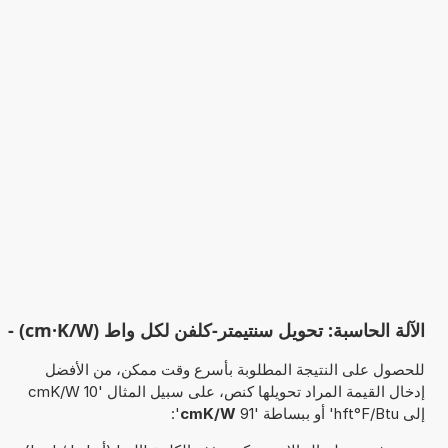
الآلة الحاسبة: تحويل سنتيمتر-كلفن لكل واط (cm·K/W) -
للحصول على النتيجة المطلوبة بأسرع وقت ممكن، من الأفضل
إدخال القيمة المراد تحويلها كنص، على سبيل المثال '10 cmK/W
إلى hft°F/Btu' أو ببساطة '91
cmK/W
':