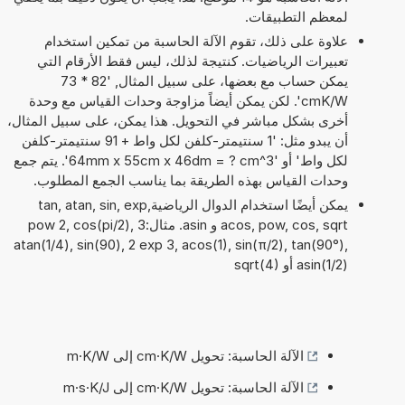
لمعظم التطبيقات.
علاوة على ذلك، تقوم الآلة الحاسبة من تمكين استخدام
تعبيرات الرياضيات. كنتيجة لذلك، ليس فقط الأرقام التي
يمكن حساب مع بعضها، على سبيل المثال, '82 * 73
cmK/W'. لكن يمكن أيضاً مزاوجة وحدات القياس مع وحدة
أخرى بشكل مباشر في التحويل. هذا يمكن، على سبيل المثال،
أن يبدو مثل: '1 سنتيمتر-كلفن لكل واط + 91 سنتيمتر-كلفن
لكل واط' أو '64mm x 55cm x 46dm = ? cm^3'. يتم جمع
وحدات القياس بهذه الطريقة بما يناسب الجمع المطلوب.
يمكن أيضًا استخدام الدوال الرياضيةtan, atan, sin, exp,
acos, pow, cos, sqrt و asin. مثال:3 pow 2, cos(pi/2),
atan(1/4), sin(90), 2 exp 3, acos(1), sin(π/2), tan(90°),
asin(1/2) أو sqrt(4)
الآلة الحاسبة: تحويل cm·K/W إلى m·K/W
الآلة الحاسبة: تحويل cm·K/W إلى m·s·K/J