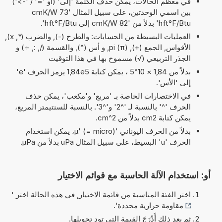
في معظم الحالات، يمكن حذف الكلمة 'إلى' (أو '=' / '->')
بين اسمي الوحدتين، على سبيل المثال '73 cmK/W
hft°F/Btu' بدلاً من '82 cmK/W إلى hft°F/Btu'.
العمليات البسيطة من الحسابات: والطرح (-), والضرب (*, x),
الأقواس, الجمع (+), pi (π), و أس (^), والقسمة (/, :, ÷) و
الجذر التربيعي (√) مسموح بها في هذا التوقيت
بدلاً من 1,84 × 10^5 ، يمكن كتابة 1,84e5 يرمز الحرف 'e'
إلى 'الأس'.
في الاختصارات الخاصة بـ 'مربع' و'مكعب'، يمكن حذف
الحرف '^' بالنسبة لـ '^2' و'^3'. بالنسبة للسنتيمتر المربع،
يمكن كتابة cm2 بدلاً من cm^2.
بدلاً من الحرف اليوناني 'µ' (= micro)، يمكن استخدام
الحرف 'u' البسيط، على سبيل المثال uPa بدلاً من µPa.
أو: استخدام الآلة الحاسبة مع قوائم الاختيار
اختر الفئة المناسبة من قائمة الاختيار, في هذه الحالة اختر '
مقاومة حرارية محددة
'.
ثم بعد ذلك أَدْرَجَ القيمة التي تود تحويلها.