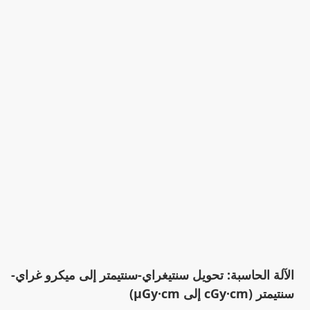
الآلة الحاسبة: تحويل سنتيغراي-سنتيمتر إلى ميكرو غراي-
سنتيمتر (cGy·cm إلى µGy·cm)