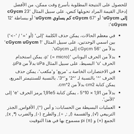
للحصول على النتيجة المطلوبة بأسرع وقت ممكن، من الأفضل
إدخال القيمة المراد تحويلها كنص، على سبيل المثال '23
cGycm
إلى uGycm
' أو '67
cGycm كم يساوي uGycm
' أو ببساطة '12
':
cGycm
في معظم الحالات، يمكن حذف الكلمة 'إلى' (أو '=' / '->')
بين اسمي الوحدتين، على سبيل المثال '1
cGycm uGycm
'
بدلاً من '56 cGycm إلى uGycm'.
بدلاً من الحرف اليوناني 'µ' (= micro)، يمكن استخدام
الحرف 'u' البسيط، على سبيل المثال uPa بدلاً من µPa.
في الاختصارات الخاصة بـ 'مربع' و'مكعب'، يمكن حذف
الحرف '^' بالنسبة لـ '^2' و'^3'. بالنسبة للسنتيمتر المربع،
يمكن كتابة cm2 بدلاً من cm^2.
بدلاً من 1,91 × 10^5 ، يمكن كتابة 1,91e5 يرمز الحرف 'e' إلى
'الأس'.
العمليات البسيطة من الحسابات: و أس (^), الأقواس, الجذر
التربيعي (√), والقسمة (/, :, ÷), والطرح (-), والضرب (*, x),
الجمع (+) و pi (π) مسموح بها في هذا التوقيت