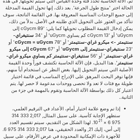
ثم، الآلة الحاسبة تحدد فئة وحدة القياس التي سيتم تحويلها, في هذه
الحالة اختر 'منتج طول الجرعة'. بعد ذلك، إنها تحول القيمة المدخلة
إلى جميع الوحدات المناسبة المعروفة بها. في القائمة الناتجة، سوف
تتأكد من العثور على التحويل الذي طلبته في الأصل. بدلاً من ذلك،
يمكن إدخال القيمة المطلوب تحويلها كما يلي: '89 cGycm إلى
uGycm' أو '13 cGycm كم يساوي uGycm' أو '34
سنتيغراي-
سنتيمتر -> ميكرو غراي-سنتيمتر
' أو '78
cGycm = uGycm
' أو
'23
سنتيغراي-سنتيمتر إلى uGycm
' أو '67
cGycm إلى ميكرو
غراي-سنتيمتر
' أو '56
سنتيغراي-سنتيمتر كم يساوي ميكرو غراي-
سنتيمتر
'. هذا البديل، فإن الآلة الحاسبة تكتشف فوراً وحدة القيمة
الأصلية التي سيتم التحويل إليها. بغض النظر عن استخدام أياً منهم،
فإنها توفر البحث المرهق على الإدراج المناسب في قائمة اختيار
طويلة مع فئات لا تعد ولا تحصى ووحدات مدعومة لا حصر لها. يتم
اعتبار كل ذلك بواسطة الآلة الحاسبة وتقوم بالمهمة في جزء من
الثانية..
إذا تم وضع علامة اختيار أمام، الأعداد في الترقيم العلمي،
ستظهر الإجابة كأسية. على سبيل المثال, 2,017 333 314
21
975 6
×
10
. لهذا الشكل من التقديم، سيتم تقسيم العدد
إلى أس، إليك 21, والعدد الحقيقي، هنا 2,017 333 314 975 6.
للأجهزة ذات الإمكانية المحدودة في عرض الأرقام، على سبيل