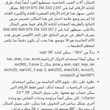
المثال، آلات الجيب الحاسبة، يستطيع الفرد أيضاً إيجاد طرق
لكتابة الأرقام كما يلي 2,017 333 314 975 6E+21. بشكل
خاص، يسهل هذا قراءة الأرقام الصغيرة للغاية والكبيرة للغاية.
إذا لم يتم وضع علامة اختيار في هذا المكان، فسيتم عرض
النتائج بالطريقة المعتادة لكتابة الأرقام. فيما يخص المثال
بالأعلى، سيظهر كما يلي 2 017 333 314 975 600 000 000.
بصرف النظر عن عرض النتائج، فإن الحد الأقصى لعرض هذه
الآلة الحاسبة هو 14 موضع. هذا يجب أن يكون دقيقاً بما يكفي
لمعظم التطبيقات.
بدلاً من '√36' ، يمكن كتابة 'sqrt 36'.
يمكن أيضًا استخدام الدوال الرياضيةtan, atan, cos, acos,
asin, sqrt, exp, sin و pow. مثال:sin(90), 3 pow 2,
sin(π/2), sqrt(4), 2 exp 3, asin(1/2), atan(1/4), acos(1),
tan(90°) أو cos(pi/2)
علاوة على ذلك، تقوم الآلة الحاسبة من تمكين استخدام
تعبيرات الرياضيات. كنتيجة لذلك، ليس فقط الأرقام التي
يمكن حساب مع بعضها، على سبيل المثال, '78 * 23
cGycm'. لكن يمكن أيضاً مزاوجة وحدات القياس مع وحدة
أخرى بشكل مباشر في التحويل. هذا يمكن، على سبيل المثال،
أن يبدو مثل: '89 سنتيغراي-سنتيمتر + 34 ميكرو غراي-