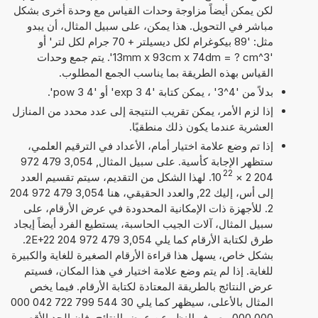
لكن يمكن أيضاً مزاوجة وحدات القياس مع وحدة أخرى بشكل
مباشر في التحويل. هذا يمكن، على سبيل المثال، أن يبدو
مثل: '89 بيكوغرام لكل ديسيلتر + 70 جرام لكل لتر' أو
'13mm x 93cm x 74dm = ? cm^3'. يتم جمع وحدات
القياس بهذه الطريقة بما يناسب الجمع المطلوب.
بدلاً من '4^3' ، يمكن كتابة '4 exp 3' أو '4 pow 3'.
إذا لزم الأمر، يمكن تقريب النتيجة إلى عدد محدد من المنازل
العشرية عندما يكون ذلك منطقيًا.
إذا تم وضع علامة اختيار أمام، الأعداد في الترقيم العلمي،
ستظهر الإجابة كأسية. على سبيل المثال, 3,054 479 972
22
204 2
×
10
. لهذا الشكل من التقديم، سيتم تقسيم العدد
إلى أس، إليك 22, والعدد الحقيقي، هنا 3,054 479 972 204
2. للأجهزة ذات الإمكانية المحدودة في عرض الأرقام، على
سبيل المثال، آلات الجيب الحاسبة، يستطيع الفرد أيضاً إيجاد
طرق لكتابة الأرقام كما يلي 3,054 479 972 204 2E+22.
بشكل خاص، يسهل هذا قراءة الأرقام الصغيرة للغاية والكبيرة
للغاية. إذا لم يتم وضع علامة اختيار في هذا المكان، فسيتم
عرض النتائج بالطريقة المعتادة لكتابة الأرقام. فيما يخص
المثال بالأعلى، سيظهر كما يلي 30 544 799 722 042 000
000 000. بصرف النظر عن عرض النتائج، فإن الحد الأقصى