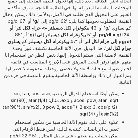
الحالة اختر 'الكثافة'. بعد ذلك، إنها تحول القيمة المدخلة إلى جميع
الوحدات المناسبة المعروفة بها. في القائمة الناتجة، سوف تتأكد من
العثور على التحويل الذي طلبته في الأصل. بدلاً من ذلك، يمكن إدخال
القيمة المطلوب تحويلها كما يلي: '62 pg/dl إلى g/l' أو '67 pg/dl
كم يساوي g/l' أو '43
بيكوغرام لكل ديسيلتر -> جرام لكل لتر
' أو
'24
pg/dl = g/l
' أو '5
بيكوغرام لكل ديسيلتر إلى g/l
' أو '85
pg/dl إلى جرام لكل لتر
' أو '47
بيكوغرام لكل ديسيلتر كم يساوي
جرام لكل لتر
'. هذا البديل، فإن الآلة الحاسبة تكتشف فوراً وحدة
القيمة الأصلية التي سيتم التحويل إليها. بغض النظر عن استخدام أياً
منهم، فإنها توفر البحث المرهق على الإدراج المناسب في قائمة
اختيار طويلة مع فئات لا تعد ولا تحصى ووحدات مدعومة لا حصر لها.
يتم اعتبار كل ذلك بواسطة الآلة الحاسبة وتقوم بالمهمة في جزء من
الثانية..
يمكن أيضًا استخدام الدوال الرياضيةsin, tan, cos, asin,
acos, pow, atan, sqrt و exp. مثال:sin(90), atan(1/4),
tan(90°), sin(π/2), 3 pow 2, acos(1), 2 exp 3, cos(pi/2),
asin(1/2) أو sqrt(4)
علاوة على ذلك، تقوم الآلة الحاسبة من تمكين استخدام
تعبيرات الرياضيات. كنتيجة لذلك، ليس فقط الأرقام التي
يمكن حساب مع بعضها، على سبيل المثال, '51 * 32 pg/dl'.