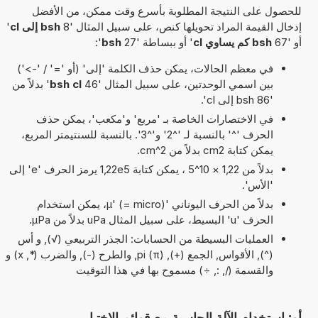
للحصول على النتيجة المطلوبة بأسرع وقت ممكن، من الأفضل
إدخال القيمة المراد تحويلها كنص، على سبيل المثال '8
bsh إلى cl
'
أو '67
bsh كم يساوي cl
' أو ببساطة '27
bsh
':
في معظم الحالات، يمكن حذف الكلمة 'إلى' (أو '=' / '->')
بين اسمي الوحدتين، على سبيل المثال '46
bsh cl
' بدلاً من
'86 bsh إلى cl'.
في الاختصارات الخاصة بـ 'مربع' و'مكعب'، يمكن حذف
الحرف '^' بالنسبة لـ '^2' و'^3'. بالنسبة للسنتيمتر المربع،
يمكن كتابة cm2 بدلاً من cm^2.
بدلاً من 1,22 × 10^5 ، يمكن كتابة 1,22e5 يرمز الحرف 'e' إلى
'الأس'.
بدلاً من الحرف اليوناني 'µ' (= micro)، يمكن استخدام
الحرف 'u' البسيط، على سبيل المثال uPa بدلاً من µPa.
العمليات البسيطة من الحسابات: الجذر التربيعي (√), و أس
(^), الأقواس, الجمع (+), pi (π), والطرح (-), والضرب (*, x) و
والقسمة (/, :, ÷) مسموح بها في هذا التوقيت
أو: استخدام الآلة الحاسبة مع قوائم الاختيار