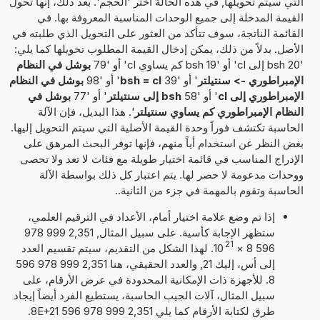
التي سيتم تحويلها, في هذه الحالة اختر 'الحجم'. بعد ذلك، إنها تحول
القيمة المدخلة إلى جميع الوحدات المناسبة المعروفة بها. في
القائمة الناتجة، سوف تتأكد من العثور على التحويل الذي طلبته في
الأصل. بدلاً من ذلك، يمكن إدخال القيمة المطلوب تحويلها كما يلي:
'20 bsh إلى cl' أو '19 bsh كم يساوي cl' أو '79
بوشل في النظام
الإمبراطوري -> سنتيلتر
' أو '39
bsh = cl
' أو '98
بوشل في النظام
الإمبراطوري إلى cl
' أو '58
bsh إلى سنتيلتر
' أو '77
بوشل في
النظام الإمبراطوري كم يساوي سنتيلتر
'. هذا البديل، فإن الآلة
الحاسبة تكتشف فوراً وحدة القيمة الأصلية التي سيتم التحويل إليها.
بغض النظر عن استخدام أياً منهم، فإنها توفر البحث المرهق على
الإدراج المناسب في قائمة اختيار طويلة مع فئات لا تعد ولا تحصى
ووحدات مدعومة لا حصر لها. يتم اعتبار كل ذلك بواسطة الآلة
الحاسبة وتقوم بالمهمة في جزء من الثانية..
إذا تم وضع علامة اختيار أمام، الأعداد في الترقيم العلمي،
ستظهر الإجابة كأسية. على سبيل المثال, 2,351 999 978
21
596 8
×
10
. لهذا الشكل من التقديم، سيتم تقسيم العدد
إلى أس، إليك 21, والعدد الحقيقي، هنا 2,351 999 978 596
8. للأجهزة ذات الإمكانية المحدودة في عرض الأرقام، على
سبيل المثال، آلات الجيب الحاسبة، يستطيع الفرد أيضاً إيجاد
طرق لكتابة الأرقام كما يلي 2,351 999 978 596 8E+21.