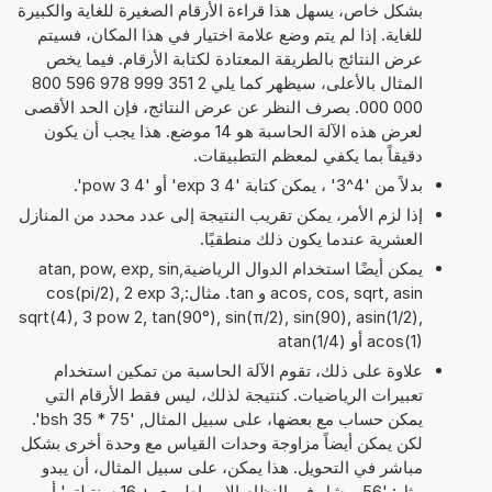
بشكل خاص، يسهل هذا قراءة الأرقام الصغيرة للغاية والكبيرة
للغاية. إذا لم يتم وضع علامة اختيار في هذا المكان، فسيتم
عرض النتائج بالطريقة المعتادة لكتابة الأرقام. فيما يخص
المثال بالأعلى، سيظهر كما يلي 2 351 999 978 596 800
000 000. بصرف النظر عن عرض النتائج، فإن الحد الأقصى
لعرض هذه الآلة الحاسبة هو 14 موضع. هذا يجب أن يكون
دقيقاً بما يكفي لمعظم التطبيقات.
بدلاً من '4^3' ، يمكن كتابة '4 exp 3' أو '4 pow 3'.
إذا لزم الأمر، يمكن تقريب النتيجة إلى عدد محدد من المنازل
العشرية عندما يكون ذلك منطقيًا.
يمكن أيضًا استخدام الدوال الرياضيةatan, pow, exp, sin,
acos, cos, sqrt, asin و tan. مثال:cos(pi/2), 2 exp 3,
sqrt(4), 3 pow 2, tan(90°), sin(π/2), sin(90), asin(1/2),
acos(1) أو atan(1/4)
علاوة على ذلك، تقوم الآلة الحاسبة من تمكين استخدام
تعبيرات الرياضيات. كنتيجة لذلك، ليس فقط الأرقام التي
يمكن حساب مع بعضها، على سبيل المثال, '75 * 35 bsh'.
لكن يمكن أيضاً مزاوجة وحدات القياس مع وحدة أخرى بشكل
مباشر في التحويل. هذا يمكن، على سبيل المثال، أن يبدو
مثل: '56 بوشل في النظام الإمبراطوري + 16 سنتيلتر' أو