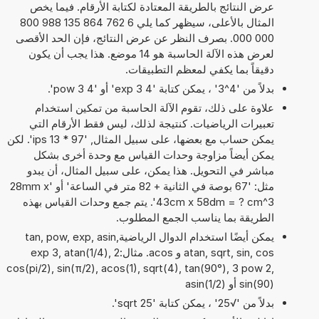
عرض النتائج بالطريقة المعتادة لكتابة الأرقام. فيما يخص
المثال بالأعلى، سيظهر كما يلي 6 762 864 135 988 800
000 000. بصرف النظر عن عرض النتائج، فإن الحد الأقصى
لعرض هذه الآلة الحاسبة هو 14 موضع. هذا يجب أن يكون
دقيقاً بما يكفي لمعظم التطبيقات.
بدلاً من '4^3' ، يمكن كتابة '4 exp 3' أو '4 pow 3'.
علاوة على ذلك، تقوم الآلة الحاسبة من تمكين استخدام
تعبيرات الرياضيات. كنتيجة لذلك، ليس فقط الأرقام التي
يمكن حساب مع بعضها، على سبيل المثال, '97 * 13 ips'. لكن
يمكن أيضاً مزاوجة وحدات القياس مع وحدة أخرى بشكل
مباشر في التحويل. هذا يمكن، على سبيل المثال، أن يبدو
مثل: '67 بوصة في الثانية + 82 متر في الساعة' أو '28mm x
43cm x 58dm = ? cm^3'. يتم جمع وحدات القياس بهذه
الطريقة بما يناسب الجمع المطلوب.
يمكن أيضًا استخدام الدوال الرياضيةtan, pow, exp, asin,
atan, sqrt, sin, cos و acos. مثال:2 exp 3, atan(1/4),
cos(pi/2), sin(π/2), acos(1), sqrt(4), tan(90°), 3 pow 2,
sin(90) أو asin(1/2)
بدلاً من '√25' ، يمكن كتابة 'sqrt 25'.