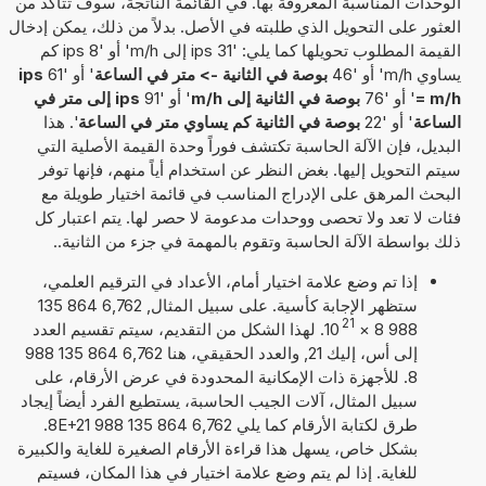
الوحدات المناسبة المعروفة بها. في القائمة الناتجة، سوف تتأكد من
العثور على التحويل الذي طلبته في الأصل. بدلاً من ذلك، يمكن إدخال
القيمة المطلوب تحويلها كما يلي: '31 ips إلى m/h' أو '8 ips كم
يساوي m/h' أو '46
بوصة في الثانية -> متر في الساعة
' أو '61
ips
= m/h
' أو '76
بوصة في الثانية إلى m/h
' أو '91
ips إلى متر في
الساعة
' أو '22
بوصة في الثانية كم يساوي متر في الساعة
'. هذا
البديل، فإن الآلة الحاسبة تكتشف فوراً وحدة القيمة الأصلية التي
سيتم التحويل إليها. بغض النظر عن استخدام أياً منهم، فإنها توفر
البحث المرهق على الإدراج المناسب في قائمة اختيار طويلة مع
فئات لا تعد ولا تحصى ووحدات مدعومة لا حصر لها. يتم اعتبار كل
ذلك بواسطة الآلة الحاسبة وتقوم بالمهمة في جزء من الثانية..
إذا تم وضع علامة اختيار أمام، الأعداد في الترقيم العلمي،
ستظهر الإجابة كأسية. على سبيل المثال, 6,762 864 135
21
988 8
×
10
. لهذا الشكل من التقديم، سيتم تقسيم العدد
إلى أس، إليك 21, والعدد الحقيقي، هنا 6,762 864 135 988
8. للأجهزة ذات الإمكانية المحدودة في عرض الأرقام، على
سبيل المثال، آلات الجيب الحاسبة، يستطيع الفرد أيضاً إيجاد
طرق لكتابة الأرقام كما يلي 6,762 864 135 988 8E+21.
بشكل خاص، يسهل هذا قراءة الأرقام الصغيرة للغاية والكبيرة
للغاية. إذا لم يتم وضع علامة اختيار في هذا المكان، فسيتم