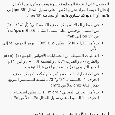
للحصول على النتيجة المطلوبة بأسرع وقت ممكن، من الأفضل
إدخال القيمة المراد تحويلها كنص، على سبيل المثال '85
ips إلى
m/h
' أو '1
ips كم يساوي m/h
' أو ببساطة '16
ips
':
في معظم الحالات، يمكن حذف الكلمة 'إلى' (أو '=' / '->')
بين اسمي الوحدتين، على سبيل المثال '46
ips m/h
' بدلاً
من '31 ips إلى m/h'.
بدلاً من 1,33 × 10^5 ، يمكن كتابة 1,33e5 يرمز الحرف 'e' إلى
'الأس'.
العمليات البسيطة من الحسابات: الأقواس, الجمع (+), pi (π),
والطرح (-), والضرب (*, x), والقسمة (/, :, ÷), و أس (^) و
الجذر التربيعي (√) مسموح بها في هذا التوقيت
في الاختصارات الخاصة بـ 'مربع' و'مكعب'، يمكن حذف
الحرف '^' بالنسبة لـ '^2' و'^3'. بالنسبة للسنتيمتر المربع،
يمكن كتابة cm2 بدلاً من cm^2.
بدلاً من الحرف اليوناني 'µ' (= micro)، يمكن استخدام
الحرف 'u' البسيط، على سبيل المثال uPa بدلاً من µPa.
أو: استخدام الآلة الحاسبة مع قوائم الاختيار