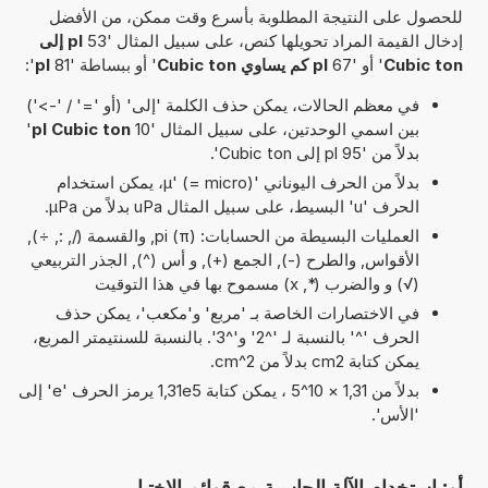
للحصول على النتيجة المطلوبة بأسرع وقت ممكن، من الأفضل
إدخال القيمة المراد تحويلها كنص، على سبيل المثال '53
pl إلى
Cubic ton
' أو '67
pl كم يساوي Cubic ton
' أو ببساطة '81
pl
':
في معظم الحالات، يمكن حذف الكلمة 'إلى' (أو '=' / '->')
بين اسمي الوحدتين، على سبيل المثال '10
pl Cubic ton
'
بدلاً من '95 pl إلى Cubic ton'.
بدلاً من الحرف اليوناني 'µ' (= micro)، يمكن استخدام
الحرف 'u' البسيط، على سبيل المثال uPa بدلاً من µPa.
العمليات البسيطة من الحسابات: pi (π), والقسمة (/, :, ÷),
الأقواس, والطرح (-), الجمع (+), و أس (^), الجذر التربيعي
(√) و والضرب (*, x) مسموح بها في هذا التوقيت
في الاختصارات الخاصة بـ 'مربع' و'مكعب'، يمكن حذف
الحرف '^' بالنسبة لـ '^2' و'^3'. بالنسبة للسنتيمتر المربع،
يمكن كتابة cm2 بدلاً من cm^2.
بدلاً من 1,31 × 10^5 ، يمكن كتابة 1,31e5 يرمز الحرف 'e' إلى
'الأس'.
أو: استخدام الآلة الحاسبة مع قوائم الاختيار