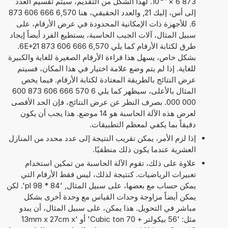
873 6
×
10
. لهذا الشكل من التقديم، سيتم تقسيم العدد
إلى أس، إليك 21, والعدد الحقيقي، هنا 6,570 666 606 873
6. للأجهزة ذات الإمكانية المحدودة في عرض الأرقام، على
سبيل المثال، آلات الجيب الحاسبة، يستطيع الفرد أيضاً إيجاد
طرق لكتابة الأرقام كما يلي 6,570 666 606 873 6E+21.
بشكل خاص، يسهل هذا قراءة الأرقام الصغيرة للغاية والكبيرة
للغاية. إذا لم يتم وضع علامة اختيار في هذا المكان، فسيتم
عرض النتائج بالطريقة المعتادة لكتابة الأرقام. فيما يخص
المثال بالأعلى، سيظهر كما يلي 6 570 666 606 873 600
000 000. بصرف النظر عن عرض النتائج، فإن الحد الأقصى
لعرض هذه الآلة الحاسبة هو 14 موضع. هذا يجب أن يكون
دقيقاً بما يكفي لمعظم التطبيقات.
إذا لزم الأمر، يمكن تقريب النتيجة إلى عدد محدد من المنازل
العشرية عندما يكون ذلك منطقيًا.
علاوة على ذلك، تقوم الآلة الحاسبة من تمكين استخدام
تعبيرات الرياضيات. كنتيجة لذلك، ليس فقط الأرقام التي
يمكن حساب مع بعضها، على سبيل المثال, '84 * 98 pl'. لكن
يمكن أيضاً مزاوجة وحدات القياس مع وحدة أخرى بشكل
مباشر في التحويل. هذا يمكن، على سبيل المثال، أن يبدو
مثل: '56 بيكولتر + 70 Cubic ton' أو '13mm x 27cm x