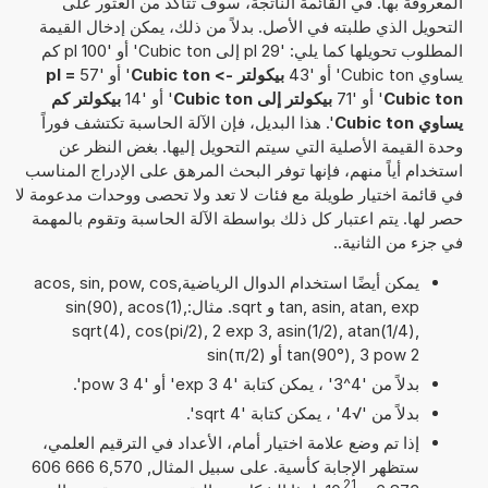
المعروفة بها. في القائمة الناتجة، سوف تتأكد من العثور على
التحويل الذي طلبته في الأصل. بدلاً من ذلك، يمكن إدخال القيمة
المطلوب تحويلها كما يلي: '29 pl إلى Cubic ton' أو '100 pl كم
يساوي Cubic ton' أو '43
بيكولتر -> Cubic ton
' أو '57
pl =
Cubic ton
' أو '71
بيكولتر إلى Cubic ton
' أو '14
بيكولتر كم
يساوي Cubic ton
'. هذا البديل، فإن الآلة الحاسبة تكتشف فوراً
وحدة القيمة الأصلية التي سيتم التحويل إليها. بغض النظر عن
استخدام أياً منهم، فإنها توفر البحث المرهق على الإدراج المناسب
في قائمة اختيار طويلة مع فئات لا تعد ولا تحصى ووحدات مدعومة لا
حصر لها. يتم اعتبار كل ذلك بواسطة الآلة الحاسبة وتقوم بالمهمة
في جزء من الثانية..
يمكن أيضًا استخدام الدوال الرياضيةacos, sin, pow, cos,
tan, asin, atan, exp و sqrt. مثال:sin(90), acos(1),
sqrt(4), cos(pi/2), 2 exp 3, asin(1/2), atan(1/4),
tan(90°), 3 pow 2 أو sin(π/2)
بدلاً من '4^3' ، يمكن كتابة '4 exp 3' أو '4 pow 3'.
بدلاً من '√4' ، يمكن كتابة 'sqrt 4'.
إذا تم وضع علامة اختيار أمام، الأعداد في الترقيم العلمي،
ستظهر الإجابة كأسية. على سبيل المثال, 6,570 666 606
21