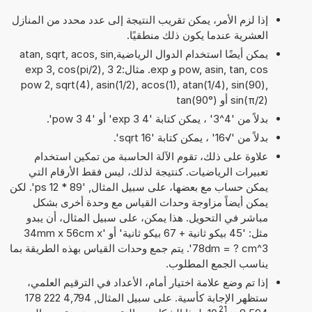
إذا لزم الأمر، يمكن تقريب النتيجة إلى عدد محدد من المنازل
العشرية عندما يكون ذلك منطقيًا.
يمكن أيضًا استخدام الدوال الرياضيةatan, sqrt, acos, sin,
pow, asin, tan, cos و exp. مثال:2 exp 3, cos(pi/2), 3
pow 2, sqrt(4), asin(1/2), acos(1), atan(1/4), sin(90),
sin(π/2) أو tan(90°)
بدلاً من '4^3' ، يمكن كتابة '4 exp 3' أو '4 pow 3'.
بدلاً من '√16' ، يمكن كتابة 'sqrt 16'.
علاوة على ذلك، تقوم الآلة الحاسبة من تمكين استخدام
تعبيرات الرياضيات. كنتيجة لذلك، ليس فقط الأرقام التي
يمكن حساب مع بعضها، على سبيل المثال, '89 * 12 ps'. لكن
يمكن أيضاً مزاوجة وحدات القياس مع وحدة أخرى بشكل
مباشر في التحويل. هذا يمكن، على سبيل المثال، أن يبدو
مثل: '45 بيكو ثانية + 67 بيكو ثانية' أو '34mm x 56cm x
78dm = ? cm^3'. يتم جمع وحدات القياس بهذه الطريقة بما
يناسب الجمع المطلوب.
إذا تم وضع علامة اختيار أمام، الأعداد في الترقيم العلمي،
ستظهر الإجابة كأسية. على سبيل المثال, 4,794 222 178
21