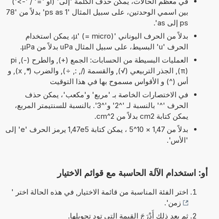
في معظم الحالات، يمكن حذف الكلمة 'إلى' (أو '=' / '->')
بين اسمي الوحدتين، على سبيل المثال '1 ps as' بدلاً من '78
ps إلى as'.
بدلاً من الحرف اليوناني 'µ' (= micro)، يمكن استخدام
الحرف 'u' البسيط، على سبيل المثال uPa بدلاً من µPa.
العمليات البسيطة من الحسابات: الجمع (+), والطرح (-), pi
(π), الجذر التربيعي (√), والقسمة (/, :, ÷), والضرب (*, x), و
أس (^) و الأقواس مسموح بها في هذا التوقيت
في الاختصارات الخاصة بـ 'مربع' و'مكعب'، يمكن حذف
الحرف '^' بالنسبة لـ '^2' و'^3'. بالنسبة للسنتيمتر المربع،
يمكن كتابة cm2 بدلاً من cm^2.
بدلاً من 1,47 × 10^5 ، يمكن كتابة 1,47e5 يرمز الحرف 'e' إلى
'الأس'.
أو: استخدام الآلة الحاسبة مع قوائم الاختيار
اختر الفئة المناسبة من قائمة الاختيار, في هذه الحالة اختر '
زمن
'.
ثم بعد ذلك أَدْرَجَ القيمة التي تود تحويلها.