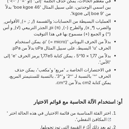
في معظم الحالات، يمكن حذف الكلمة 'إلى' (أو '=' / '->')
بين اسمي الوحدتين، على سبيل المثال '46 boe kgoe' بدلاً
من '9 boe إلى kgoe'.
العمليات البسيطة من الحسابات: والقسمة (/, :, ÷), الأقواس,
والضرب (*, x), والطرح (-), pi (π), الجذر التربيعي (√), و أس
(^) و الجمع (+) مسموح بها في هذا التوقيت
بدلاً من الحرف اليوناني 'µ' (= micro)، يمكن استخدام
الحرف 'u' البسيط، على سبيل المثال uPa بدلاً من µPa.
بدلاً من 1,77 × 10^5 ، يمكن كتابة 1,77e5 يرمز الحرف 'e' إلى
'الأس'.
في الاختصارات الخاصة بـ 'مربع' و'مكعب'، يمكن حذف
الحرف '^' بالنسبة لـ '^2' و'^3'. بالنسبة للسنتيمتر المربع،
يمكن كتابة cm2 بدلاً من cm^2.
أو: استخدام الآلة الحاسبة مع قوائم الاختيار
اختر الفئة المناسبة من قائمة الاختيار, في هذه الحالة اختر '
المكافئ النفطي
'.
ثم بعد ذلك أَدْرَجَ القيمة التي تود تحويلها.