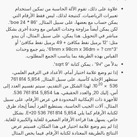
علاوة على ذلك، تقوم الآلة الحاسبة من تمكين استخدام
تعبيرات الرياضيات. كنتيجة لذلك، ليس فقط الأرقام التي
يمكن حساب مع بعضها، على سبيل المثال, '86 * 24 boe'.
لكن يمكن أيضاً مزاوجة وحدات القياس مع وحدة أخرى بشكل
مباشر في التحويل. هذا يمكن، على سبيل المثال، أن يبدو
مثل: '12 برميل نفط مكافئ + 49 برميل نفط مكافئ' أو
'61mm x 98cm x 36dm = ? cm^3'. يتم جمع وحدات
القياس بهذه الطريقة بما يناسب الجمع المطلوب.
بدلاً من '√9' ، يمكن كتابة 'sqrt 9'.
إذا تم وضع علامة اختيار أمام، الأعداد في الترقيم العلمي،
ستظهر الإجابة كأسية. على سبيل المثال, 5,854 814 761
20
536
×
10
. لهذا الشكل من التقديم، سيتم تقسيم العدد إلى
أس، إليك 20, والعدد الحقيقي، هنا 5,854 814 761 536.
للأجهزة ذات الإمكانية المحدودة في عرض الأرقام، على سبيل
المثال، آلات الجيب الحاسبة، يستطيع الفرد أيضاً إيجاد طرق
لكتابة الأرقام كما يلي 5,854 814 761 536 E+20. بشكل
خاص، يسهل هذا قراءة الأرقام الصغيرة للغاية والكبيرة للغاية.
إذا لم يتم وضع علامة اختيار في هذا المكان، فسيتم عرض
النتائج بالطريقة المعتادة لكتابة الأرقام. فيما يخص المثال