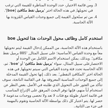
ومن قائمة الاختيار، حدد الوحدة المناظرة للقيمة التي ترغب
في تحويلها, في هذه الحالة اختر '
برميل نفط مكافئ
[
boe
]'.
من ثم ستُحول القيمة إلى جميع وحدات القياس المُزودة بها
الآلة الحاسبة.
استخدم كامل وظائف محول الوحدات هذا لتحويل boe
باستخدام هذه الآلة الحاسبة، من الممكن إدخال القيمة ليتم تحويلها
معاً مع وحدة القياس الأساسية؛ على سبيل المثال, '885 برميل نفط
مكافئ'. وبذلك، يمكن استخدام الاسم الكامل من الوحدة أو
الاختصارعلى سبيل المثال، سواء '
برميل نفط مكافئ
' أو '
boe
'. ثم،
الآلة الحاسبة تحدد فئة وحدة القياس التي سيتم تحويلها, في هذه
الحالة اختر 'المكافئ النفطي'. بعد ذلك، إنها تحول القيمة المدخلة
إلى جميع الوحدات المناسبة المعروفة بها. في القائمة الناتجة، سوف
تتأكد من العثور على التحويل الذي طلبته في الأصل. بغض النظر عن
استخدام أياً منهم، فإنها توفر البحث المرهق على الإدراج المناسب
في قائمة اختيار طويلة مع فئات لا تعد ولا تحصى ووحدات مدعومة لا
حصر لها. يتم اعتبار كل ذلك بواسطة الآلة الحاسبة وتقوم بالمهمة
في جزء من الثانية..