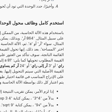
وأخيرًا، حدد الوحدة التي تود أن تُحو
استخدم كامل وظائف محول الوحدات هذا لت
باستخدام هذه الآلة الحاسبة، من الممكن إد
على سبيل المثال, '864
المثال، سواء 'آر' أو 'a'.
اختر 'المساحة'. بعد ذلك، إنها تحول القيم
القائمة الناتجة، سوف تتأكد من العثور على
القيمة المطلوب تحويلها كما يلي: '81 a إلى راي' أو '84 a كم يساوي راي' أو '22
راي
' أو '3
آر إلى راي
' أو '24
آر كم يساوي
القيمة الأصلية التي سيتم التحويل إليها. ب
على الإدراج المناسب في قائمة اختيار طوي
يتم اعتبار كل ذلك بواسطة الآلة الحاسبة و
إذا لزم الأمر، يمكن تقريب النتيجة 
بدلاً من '4^3' ، يمكن كتابة '4 exp 3' أو '4 pow 3'.
بدلاً من '√9' ، يمكن كتابة 'sqrt 9'.