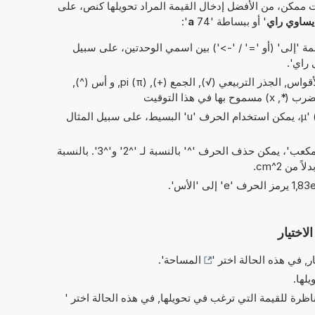
 ممكن، من الأفضل إدخال القيمة المراد تحويلها كنص، على
' أو ببساطة '74
a
':
 'إلى' (أو '=' / '->') بين اسمي الوحدتين، على سبيل
العمليات البسيطة من الحسابات: الأقواس, الجذر التربيعي (√), الجمع (+), pi (π), و أس (^),
في هذا التوقيت
بدلاً من الحرف اليوناني 'µ' (= micro)، يمكن استخدام الحرف 'u' البسيط، على سبيل المثال
في الاختصارات الخاصة بـ 'مربع' و'مكعب'، يمكن حذف الحرف '^' بالنسبة لـ '^2' و'^3'. بالنسبة
لاختيار
ر, في هذه الحالة اختر '
المساحة
'.
يلها.
ناظرة للقيمة التي ترغب في تحويلها, في هذه الحالة اختر '