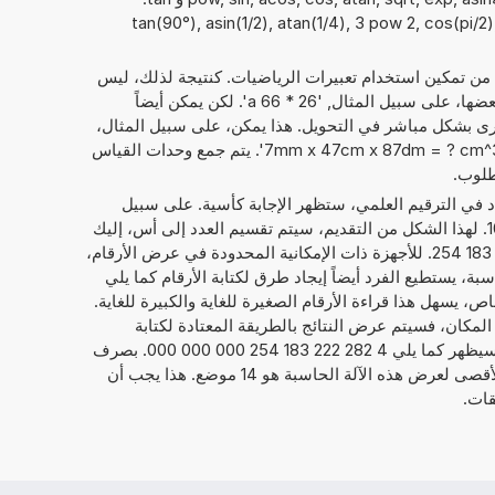
tan(90°), asin(1/2), atan(1/4), 3 pow 2, cos(pi/2), ),
 من تمكين استخدام تعبيرات الرياضيات. كنتيجة لذلك، ليس
فقط الأرقام التي يمكن حساب مع بعضها، على سبيل المثال, '26 * 66 a'. لكن يمكن أيضاً
ى بشكل مباشر في التحويل. هذا يمكن، على سبيل المثال،
أن يبدو مثل: '45 آر + 85 راي' أو '7mm x 47cm x 87dm = ? cm^3'. يتم جمع وحدات القياس
طلوب.
داد في الترقيم العلمي، ستظهر الإجابة كأسية. على سبيل
1
. لهذا الشكل من التقديم، سيتم تقسيم العدد إلى أس، إليك
21, والعدد الحقيقي، هنا 4,282 222 183 254. للأجهزة ذات الإمكانية المحدودة في عرض الأرقام،
ة، يستطيع الفرد أيضاً إيجاد طرق لكتابة الأرقام كما يلي
1 254 E+21. بشكل خاص، يسهل هذا قراءة الأرقام الصغيرة للغاية والكبيرة للغاية.
 المكان، فسيتم عرض النتائج بالطريقة المعتادة لكتابة
الأرقام. فيما يخص المثال بالأعلى، سيظهر كما يلي 4 282 222 183 254 000 000 000. بصرف
النظر عن عرض النتائج، فإن الحد الأقصى لعرض هذه الآلة الحاسبة هو 14 موضع. هذا يجب أن
قات.