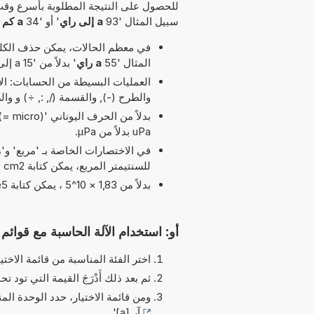
للحصول على النتيجة المطلوبة بأسرع وقت
سبيل المثال '93
a إلى راي
' أو '34
a كم يساوي راي
في معظم الحالات، يمكن حذف الكلمة
المثال '55
a راي
' بدلاً من '15 a إلى راي'.
والطرح (-), والقسمة (/, :, ÷) و والضرب (*, x) مسموح بها 
uPa بدلاً من µPa.
للسنتيمتر المربع، يمكن كتابة cm2 بدلاً من cm^2.
بدلاً من 1,83 × 10^5 ، يمكن كتابة 1,83e5 يرمز الحرف 'e' إلى 'الأس'.
أو: استخدام الآلة الحاسبة مع قوائم ا
اختر الفئة المناسبة من قائمة الاختيا
ثم بعد ذلك أَدْرَجَ القيمة التي تود تحو
ومن قائمة الاختيار، حدد الوحدة الم
آر [a]
'.