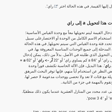
ل إليها القيمة, في هذه الحالة اختر '
راي
'.
حويل a إلى راي
خال القيمة ليتم تحويلها معاً مع وحدة القياس الأساسية؛
 آر'. وبذلك، يمكن استخدام الاسم الكامل من الوحدة أو الاختصارعلى سبيل
 ثم، الآلة الحاسبة تحدد فئة وحدة القياس التي سيتم تحويلها, في هذه الحالة
ة المدخلة إلى جميع الوحدات المناسبة المعروفة بها. في
 التحويل الذي طلبته في الأصل. بدلاً من ذلك، يمكن إدخال
آر -> راي
' أو '62
a =
 راي
'. هذا البديل، فإن الآلة الحاسبة تكتشف فوراً وحدة
غض النظر عن استخدام أياً منهم، فإنها توفر البحث المرهق
لة مع فئات لا تعد ولا تحصى ووحدات مدعومة لا حصر لها.
تقوم بالمهمة في جزء من الثانية..
إلى عدد محدد من المنازل العشرية عندما يكون ذلك منطقيًا.
يمكن أيضًا استخدام الدوال الرياضيةpow, sin, acos, cos, atan, sqrt, exp, asin و tan.