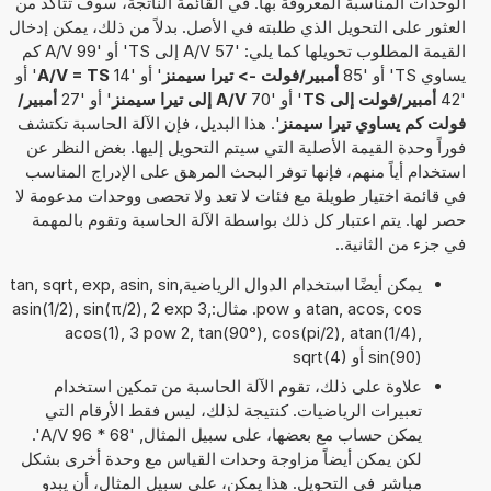
الوحدات المناسبة المعروفة بها. في القائمة الناتجة، سوف تتأكد من
العثور على التحويل الذي طلبته في الأصل. بدلاً من ذلك، يمكن إدخال
القيمة المطلوب تحويلها كما يلي: '57 A/V إلى TS' أو '99 A/V كم
يساوي TS' أو '85
أمبير/فولت -> تيرا سيمنز
' أو '14
A/V = TS
' أو
'42
أمبير/فولت إلى TS
' أو '70
A/V إلى تيرا سيمنز
' أو '27
أمبير/
فولت كم يساوي تيرا سيمنز
'. هذا البديل، فإن الآلة الحاسبة تكتشف
فوراً وحدة القيمة الأصلية التي سيتم التحويل إليها. بغض النظر عن
استخدام أياً منهم، فإنها توفر البحث المرهق على الإدراج المناسب
في قائمة اختيار طويلة مع فئات لا تعد ولا تحصى ووحدات مدعومة لا
حصر لها. يتم اعتبار كل ذلك بواسطة الآلة الحاسبة وتقوم بالمهمة
في جزء من الثانية..
يمكن أيضًا استخدام الدوال الرياضيةtan, sqrt, exp, asin, sin,
atan, acos, cos و pow. مثال:asin(1/2), sin(π/2), 2 exp 3,
acos(1), 3 pow 2, tan(90°), cos(pi/2), atan(1/4),
sin(90) أو sqrt(4)
علاوة على ذلك، تقوم الآلة الحاسبة من تمكين استخدام
تعبيرات الرياضيات. كنتيجة لذلك، ليس فقط الأرقام التي
يمكن حساب مع بعضها، على سبيل المثال, '68 * 96 A/V'.
لكن يمكن أيضاً مزاوجة وحدات القياس مع وحدة أخرى بشكل
مباشر في التحويل. هذا يمكن، على سبيل المثال، أن يبدو