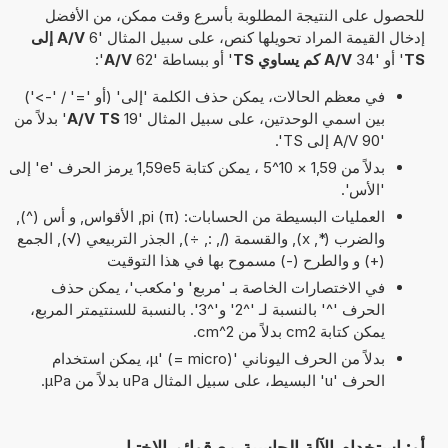
للحصول على النتيجة المطلوبة بأسرع وقت ممكن، من الأفضل
إدخال القيمة المراد تحويلها كنص، على سبيل المثال '6
A/V إلى
TS
' أو '34
A/V كم يساوي TS
' أو ببساطة '62
A/V
':
في معظم الحالات، يمكن حذف الكلمة 'إلى' (أو '=' / '->')
بين اسمي الوحدتين، على سبيل المثال '19
A/V TS
' بدلاً من
'90 A/V إلى TS'.
بدلاً من 1,59 × 10^5 ، يمكن كتابة 1,59e5 يرمز الحرف 'e' إلى
'الأس'.
العمليات البسيطة من الحسابات: pi (π), الأقواس, و أس (^),
والضرب (*, x), والقسمة (/, :, ÷), الجذر التربيعي (√), الجمع
(+) و والطرح (-) مسموح بها في هذا التوقيت
في الاختصارات الخاصة بـ 'مربع' و'مكعب'، يمكن حذف
الحرف '^' بالنسبة لـ '^2' و'^3'. بالنسبة للسنتيمتر المربع،
يمكن كتابة cm2 بدلاً من cm^2.
بدلاً من الحرف اليوناني 'µ' (= micro)، يمكن استخدام
الحرف 'u' البسيط، على سبيل المثال uPa بدلاً من µPa.
أو: استخدام الآلة الحاسبة مع قوائم الاختيار