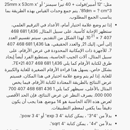
مثل: '12 أمبير/فولت + 40 تيرا سيمنز' أو '25mm x 53cm x
81dm = ? cm^3'. يتم جمع وحدات القياس بهذه الطريقة بما
يناسب الجمع المطلوب.
إذا تم وضع علامة اختيار أمام، الأعداد في الترقيم العلمي،
ستظهر الإجابة كأسية. على سبيل المثال, 1,436 681 468
21
407 7
×
10
. لهذا الشكل من التقديم، سيتم تقسيم العدد
إلى أس، إليك 21, والعدد الحقيقي، هنا 1,436 681 468 407
7. للأجهزة ذات الإمكانية المحدودة في عرض الأرقام، على
سبيل المثال، آلات الجيب الحاسبة، يستطيع الفرد أيضاً إيجاد
طرق لكتابة الأرقام كما يلي 1,436 681 468 407 7E+21.
بشكل خاص، يسهل هذا قراءة الأرقام الصغيرة للغاية والكبيرة
للغاية. إذا لم يتم وضع علامة اختيار في هذا المكان، فسيتم
عرض النتائج بالطريقة المعتادة لكتابة الأرقام. فيما يخص
المثال بالأعلى، سيظهر كما يلي 1 436 681 468 407 700
000 000. بصرف النظر عن عرض النتائج، فإن الحد الأقصى
لعرض هذه الآلة الحاسبة هو 14 موضع. هذا يجب أن يكون
دقيقاً بما يكفي لمعظم التطبيقات.
بدلاً من '4^3' ، يمكن كتابة '4 exp 3' أو '4 pow 3'.
بدلاً من '√4' ، يمكن كتابة 'sqrt 4'.