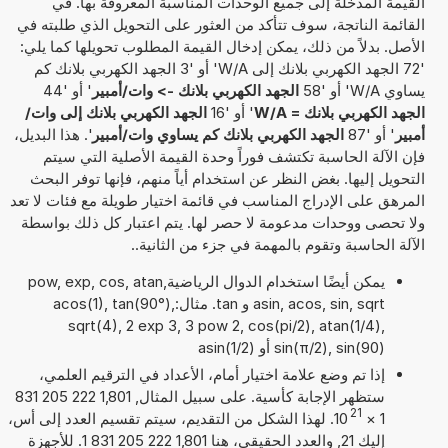
القيمة المدخلة إلى جميع الوحدات المناسبة المعروفة بها. في
القائمة الناتجة، سوف تتأكد من العثور على التحويل الذي طلبته في
الأصل. بدلاً من ذلك، يمكن إدخال القيمة المطلوب تحويلها كما يلي:
'72 الجهد الكهربي بلانك إلى W/A' أو '3 الجهد الكهربي بلانك كم
يساوي W/A' أو '58
الجهد الكهربي بلانك -> وات/أمبير
' أو '44
الجهد الكهربي بلانك = W/A
' أو '16
الجهد الكهربي بلانك إلى وات/
أمبير
' أو '87
الجهد الكهربي بلانك كم يساوي وات/أمبير
'. هذا البديل،
فإن الآلة الحاسبة تكتشف فوراً وحدة القيمة الأصلية التي سيتم
التحويل إليها. بغض النظر عن استخدام أياً منهم، فإنها توفر البحث
المرهق على الإدراج المناسب في قائمة اختيار طويلة مع فئات لا تعد
ولا تحصى ووحدات مدعومة لا حصر لها. يتم اعتبار كل ذلك بواسطة
الآلة الحاسبة وتقوم بالمهمة في جزء من الثانية..
يمكن أيضًا استخدام الدوال الرياضيةpow, exp, cos, atan,
asin, acos, sin, sqrt و tan. مثال:acos(1), tan(90°),
sqrt(4), 2 exp 3, 3 pow 2, cos(pi/2), atan(1/4),
sin(π/2), sin(90) أو asin(1/2)
إذا تم وضع علامة اختيار أمام، الأعداد في الترقيم العلمي،
ستظهر الإجابة كأسية. على سبيل المثال, 1,801 222 205 831
21
1
×
10
. لهذا الشكل من التقديم، سيتم تقسيم العدد إلى أس،
إليك 21, والعدد الحقيقي، هنا 1,801 222 205 831 1. للأجهزة