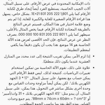
ذات الإمكانية المحدودة في عرض الأرقام، على سبيل المثال،
آلات الجيب الحاسبة، يستطيع الفرد أيضاً إيجاد طرق لكتابة
الأرقام كما يلي 1,801 222 205 831 1E+21. بشكل خاص، يسهل
هذا قراءة الأرقام الصغيرة للغاية والكبيرة للغاية. إذا لم يتم
وضع علامة اختيار في هذا المكان، فسيتم عرض النتائج
بالطريقة المعتادة لكتابة الأرقام. فيما يخص المثال بالأعلى،
سيظهر كما يلي 1 801 222 205 831 100 000 000. بصرف
النظر عن عرض النتائج، فإن الحد الأقصى لعرض هذه الآلة
الحاسبة هو 14 موضع. هذا يجب أن يكون دقيقاً بما يكفي
لمعظم التطبيقات.
إذا لزم الأمر، يمكن تقريب النتيجة إلى عدد محدد من المنازل
العشرية عندما يكون ذلك منطقيًا.
علاوة على ذلك، تقوم الآلة الحاسبة من تمكين استخدام
تعبيرات الرياضيات. كنتيجة لذلك، ليس فقط الأرقام التي
يمكن حساب مع بعضها، على سبيل المثال, '17 * 3 الجهد
الكهربي بلانك'. لكن يمكن أيضاً مزاوجة وحدات القياس مع
وحدة أخرى بشكل مباشر في التحويل. هذا يمكن، على سبيل
المثال، أن يبدو مثل: '45 الجهد الكهربي بلانك + 31 وات/أمبير'
أو '88mm x 74cm x 60dm = ? cm^3'. يتم جمع وحدات
القياس بهذه الطريقة بما يناسب الجمع المطلوب.