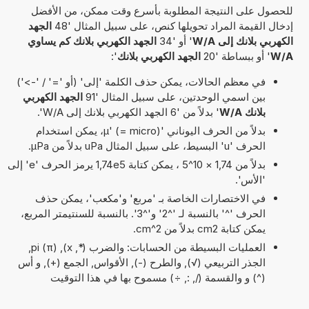
للحصول على النتيجة المطلوبة بأسرع وقت ممكن، من الأفضل
إدخال القيمة المراد تحويلها كنص، على سبيل المثال '48
الجهد
الكهربي بلانك إلى W/A
' أو '34
الجهد الكهربي بلانك كم يساوي
W/A
' أو ببساطة '20
الجهد الكهربي بلانك
':
في معظم الحالات، يمكن حذف الكلمة 'إلى' (أو '=' / '->')
بين اسمي الوحدتين، على سبيل المثال '91
الجهد الكهربي
بلانك W/A
' بدلاً من '6 الجهد الكهربي بلانك إلى W/A'.
بدلاً من الحرف اليوناني 'µ' (= micro)، يمكن استخدام
الحرف 'u' البسيط، على سبيل المثال uPa بدلاً من µPa.
بدلاً من 1,74 × 10^5 ، يمكن كتابة 1,74e5 يرمز الحرف 'e' إلى
'الأس'.
في الاختصارات الخاصة بـ 'مربع' و'مكعب'، يمكن حذف
الحرف '^' بالنسبة لـ '^2' و'^3'. بالنسبة للسنتيمتر المربع،
يمكن كتابة cm2 بدلاً من cm^2.
العمليات البسيطة من الحسابات: والضرب (*, x), pi (π),
الجذر التربيعي (√), والطرح (-), الأقواس, الجمع (+), و أس
(^) و والقسمة (/, :, ÷) مسموح بها في هذا التوقيت