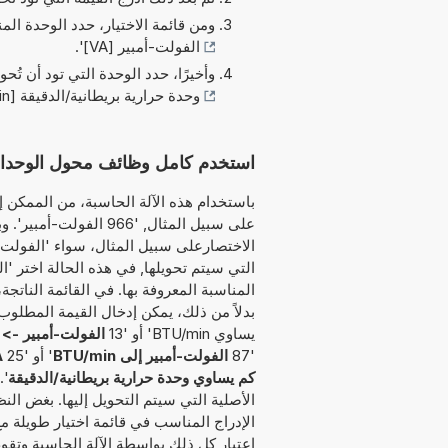
ومن قائمة الاختيار، حدد الوحدة الم
الفولت-أمبير [VA]
'.
وأخيرًا، حدد الوحدة التي تود أن تُحو
وحدة حرارية بريطانية/الدقيقة [BTU/min]
استخدم كامل وظائف محول الوحدات هذا لتحوي
باستخدام هذه الآلة الحاسبة، من الممكن إد
على سبيل المثال, '966 
التي سيتم تحويلها, في هذه الحالة اختر 'ا
المناسبة المعروفة بها. في القائمة الناتج
يساوي BTU/min' أو '13
الفولت-أمبير -> و
'87
الفولت-أمبير إلى BTU/min
' أو '25
VA إل
كم يساوي وحدة حرارية بريطانية/الدقيقة
'.
الأصلية التي سيتم التحويل إليها. بغض الن
الإدراج المناسب في قائمة اختيار طويلة م
اعتبار كل ذلك بواسطة الآلة الحاسبة وتقوم