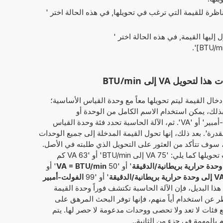
ناظرة للقيمة التي ترغب في تحويلها, في هذه الحالة اختر '
ل إليها القيمة, في هذه الحالة اختر '
'.
ل VA إلى BTU/min
خال القيمة ليتم تحويلها معاً مع وحدة القياس الأساسية؛
الفولت-أمبير'. وبذلك، يمكن استخدام الاسم الكامل من الوحدة أو
الاختصارعلى سبيل المثال، سواء 'الفولت-أمبير' أو 'VA'. ثم، الآلة الحاسبة تحدد فئة وحدة القياس
لقدرة'. بعد ذلك، إنها تحول القيمة المدخلة إلى جميع الوحدات
ة، سوف تتأكد من العثور على التحويل الذي طلبته في الأصل.
بدلاً من ذلك، يمكن إدخال القيمة المطلوب تحويلها كما يلي: '75 VA إلى BTU/min' أو '63 VA كم
حدة حرارية بريطانية/الدقيقة
' أو '50
VA = BTU/min
' أو
ى وحدة حرارية بريطانية/الدقيقة
' أو '99
الفولت-أمبير
 هذا البديل، فإن الآلة الحاسبة تكتشف فوراً وحدة القيمة
ظر عن استخدام أياً منهم، فإنها توفر البحث المرهق على
ع فئات لا تعد ولا تحصى ووحدات مدعومة لا حصر لها. يتم
 بالمهمة في جزء من الثانية..