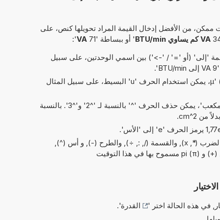
 ممكن، من الأفضل إدخال القيمة المراد تحويلها كنص، على
VA كم يساوي BTU/min
' أو ببساطة '71
VA
':
 'إلى' (أو '=' / '->') بين اسمي الوحدتين، على سبيل
'.
بدلاً من الحرف اليوناني 'µ' (= micro)، يمكن استخدام الحرف 'u' البسيط، على سبيل المثال
في الاختصارات الخاصة بـ 'مربع' و'مكعب'، يمكن حذف الحرف '^' بالنسبة لـ '^2' و'^3'. بالنسبة
العمليات البسيطة من الحسابات: والضرب (*, x), والقسمة (/, :, ÷), والطرح (-), و أس (^),
هذا التوقيت
لاختيار
ر, في هذه الحالة اختر '
القدرة
'.
يلها.