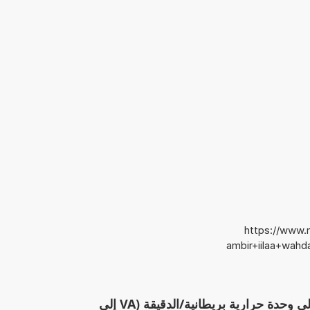
https://www.m
ambir+iilaa+wahda
الآلة الحاسبة: تحويل الفولت-أمبير إلى وحدة حرارية بريطانية/الدقيقة (VA إلى