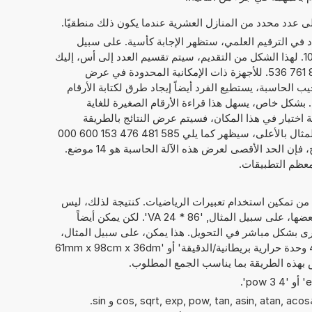
إلى عدد محدد من المنازل العشرية عندما يكون ذلك منطقيًا.
داد في الترقيم العلمي، ستظهر الإجابة كأسية. على سبيل
1
. لهذا الشكل من التقديم، سيتم تقسيم العدد إلى أس، إليك
20, والعدد الحقيقي، هنا 5,854 814 761 536. للأجهزة ذات الإمكانية المحدودة في عرض
يب الحاسبة، يستطيع الفرد أيضاً إيجاد طرق لكتابة الأرقام
كما يلي 5,854 814 761 536 E+20. بشكل خاص، يسهل هذا قراءة الأرقام الصغيرة للغاية
امة اختيار في هذا المكان، فسيتم عرض النتائج بالطريقة
المعتادة لكتابة الأرقام. فيما يخص المثال بالأعلى، سيظهر كما يلي 585 481 476 153 600 000
000. بصرف النظر عن عرض النتائج، فإن الحد الأقصى لعرض هذه الآلة الحاسبة هو 14 موضع.
معظم التطبيقات.
 من تمكين استخدام تعبيرات الرياضيات. كنتيجة لذلك، ليس
فقط الأرقام التي يمكن حساب مع بعضها، على سبيل المثال, '86 * 24 VA'. لكن يمكن أيضاً
ى بشكل مباشر في التحويل. هذا يمكن، على سبيل المثال،
أن يبدو مثل: '12 الفولت-أمبير + 49 وحدة حرارية بريطانية/الدقيقة' أو '61mm x 98cm x 36dm
يمكن أيضًا استخدام الدوال الرياضيةcos, sqrt, exp, pow, tan, asin, atan, acos و sin.