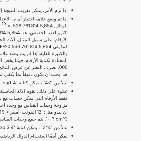
إذا لزم الأمر، يمكن تقريب النتيجة 
إذا تم وضع علامة اختيار أمام، الأع
20
المثال, 5,854 814 761 536
×
0
الأرقام، على سبيل المثال، آلات الج
والكبيرة للغاية. إذا لم يتم وضع عل
هذا يجب أن يكون دقيقاً بما يكفي ل
بدلاً من '√4' ، يمكن كتابة 'sqrt 4'.
علاوة على ذلك، تقوم الآلة الحاسبة
مزاوجة وحدات القياس مع وحدة أخر
= ? cm^3'. يتم جمع وحدات القياس بهذه الطريقة بما يناسب الجمع المطلوب.
بدلاً من '4^3' ، يمكن كتابة '4 exp 3' أو '4 pow 3'.