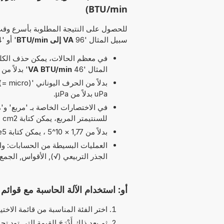
BTU/min)
للحصول على النتيجة المطلوبة بأسرع وقت
سبيل المثال '96
VA إلى BTU/min
' أو '34
في معظم الحالات، يمكن حذف الكلمة
المثال '46
VA BTU/min
' بدلاً من '9 VA إلى BTU/min
uPa بدلاً من µPa.
للسنتيمتر المربع، يمكن كتابة cm2 بدلاً من cm^2.
بدلاً من 1,77 × 10^5 ، يمكن كتابة 1,77e5 يرمز الحرف 'e' إلى 'الأس'.
الجذر التربيعي (√), الأقواس, الجمع (+) و pi (π) مسموح بها في 
أو: استخدام الآلة الحاسبة مع قوائم ا
اختر الفئة المناسبة من قائمة الاختيا
ثم بعد ذلك أَدْرَجَ القيمة التي تود تحو