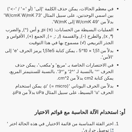
في معظم الحالات، يمكن حذف الكلمة 'إلى' (أو '=' / '->')
بين اسمي الوحدتين، على سبيل المثال '73 W/cmK W/mK'
بدلاً من '49 W/cmK إلى W/mK'.
العمليات البسيطة من الحسابات: pi (π), و أس (^), والضرب
(*, x), والطرح (-), والقسمة (/, :, ÷), الجمع (+), الأقواس و
الجذر التربيعي (√) مسموح بها في هذا التوقيت
بدلاً من 1,51 × 10^5 ، يمكن كتابة 1,51e5 يرمز الحرف 'e' إلى
'الأس'.
في الاختصارات الخاصة بـ 'مربع' و'مكعب'، يمكن حذف
الحرف '^' بالنسبة لـ '^2' و'^3'. بالنسبة للسنتيمتر المربع،
يمكن كتابة cm2 بدلاً من cm^2.
بدلاً من الحرف اليوناني 'µ' (= micro)، يمكن استخدام
الحرف 'u' البسيط، على سبيل المثال uPa بدلاً من µPa.
أو: استخدام الآلة الحاسبة مع قوائم الاختيار
اختر الفئة المناسبة من قائمة الاختيار, في هذه الحالة اختر '
توصيل حراري
'.