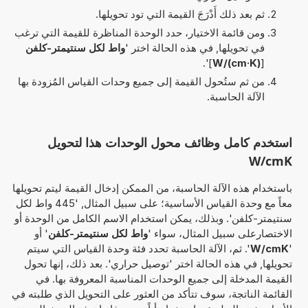
ثم بعد ذلك أَدْرَجَ القيمة التي تود تحويلها.
ومن قائمة الاختيار، حدد الوحدة المناظرة للقيمة التي ترغب
في تحويلها, في هذه الحالة اختر '
واط لكل سنتيمتر-كلفن
]'.
W/(cm·K)
[
من ثم ستُحول القيمة إلى جميع وحدات القياس المُزودة بها
الآلة الحاسبة.
استخدم كامل وظائف محول الوحدات هذا لتحويل
W/cmK
باستخدام هذه الآلة الحاسبة، من الممكن إدخال القيمة ليتم تحويلها
معاً مع وحدة القياس الأساسية؛ على سبيل المثال, '445 واط لكل
سنتيمتر-كلفن'. وبذلك، يمكن استخدام الاسم الكامل من الوحدة أو
الاختصارعلى سبيل المثال، سواء '
واط لكل سنتيمتر-كلفن
' أو
'
W/cmK
'. ثم، الآلة الحاسبة تحدد فئة وحدة القياس التي سيتم
تحويلها, في هذه الحالة اختر 'توصيل حراري'. بعد ذلك، إنها تحول
القيمة المدخلة إلى جميع الوحدات المناسبة المعروفة بها. في
القائمة الناتجة، سوف تتأكد من العثور على التحويل الذي طلبته في