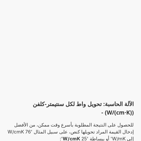
الآلة الحاسبة: تحويل واط لكل سنتيمتر-كلفن
(W/(cm·K)) -
للحصول على النتيجة المطلوبة بأسرع وقت ممكن، من الأفضل
إدخال القيمة المراد تحويلها كنص، على سبيل المثال '76 W/cmK
إلى W/mK' أو ببساطة '25
W/cmK
':