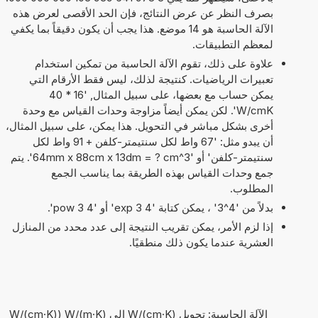
بصرف النظر عن عرض النتائج، فإن الحد الأقصى لعرض هذه
الآلة الحاسبة هو 14 موضع. هذا يجب أن يكون دقيقاً بما يكفي
لمعظم التطبيقات.
علاوة على ذلك، تقوم الآلة الحاسبة من تمكين استخدام
تعبيرات الرياضيات. كنتيجة لذلك، ليس فقط الأرقام التي
يمكن حساب مع بعضها، على سبيل المثال, '16 * 40
W/cmK'. لكن يمكن أيضاً مزاوجة وحدات القياس مع وحدة
أخرى بشكل مباشر في التحويل. هذا يمكن، على سبيل المثال،
أن يبدو مثل: '67 واط لكل سنتيمتر-كلفن + 91 واط لكل
سنتيمتر-كلفن' أو '64mm x 88cm x 13dm = ? cm^3'. يتم
جمع وحدات القياس بهذه الطريقة بما يناسب الجمع
المطلوب.
بدلاً من '4^3' ، يمكن كتابة '4 exp 3' أو '4 pow 3'.
إذا لزم الأمر، يمكن تقريب النتيجة إلى عدد محدد من المنازل
العشرية عندما يكون ذلك منطقيًا.
الآلة الحاسبة: تحويل W/(cm·K) إلى W/(m·K) (W/(cm·K)