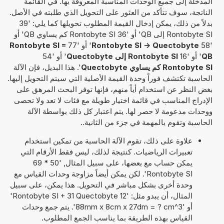
المدخلة إلى جميع الوحدات المناسبة المعروفة بها. في القائمة
الناتجة، سوف تتأكد من العثور على التحويل الذي طلبته في الأصل.
بدلاً من ذلك، يمكن إدخال القيمة المطلوب تحويلها كما يلي: '39
Rontobyte SI إلى QB' أو '36 Rontobyte SI كم يساوي QB' أو
'58
Rontobyte SI -> Quectobyte
' أو '77
Rontobyte SI =
QB
' أو '16
Rontobyte SI إلى Quectobyte
' أو '54
Rontobyte SI كم يساوي Quectobyte
'. هذا البديل، فإن الآلة
الحاسبة تكتشف فوراً وحدة القيمة الأصلية التي سيتم التحويل إليها.
بغض النظر عن استخدام أياً منهم، فإنها توفر البحث المرهق على
الإدراج المناسب في قائمة اختيار طويلة مع فئات لا تعد ولا تحصى
ووحدات مدعومة لا حصر لها. يتم اعتبار كل ذلك بواسطة الآلة
الحاسبة وتقوم بالمهمة في جزء من الثانية..
علاوة على ذلك، تقوم الآلة الحاسبة من تمكين استخدام
تعبيرات الرياضيات. كنتيجة لذلك، ليس فقط الأرقام التي
يمكن حساب مع بعضها، على سبيل المثال, '50 * 69
Rontobyte SI'. لكن يمكن أيضاً مزاوجة وحدات القياس مع
وحدة أخرى بشكل مباشر في التحويل. هذا يمكن، على سبيل
المثال، أن يبدو مثل: '12 Rontobyte SI + 31 Quectobyte'
أو '88mm x 8cm x 27dm = ? cm^3'. يتم جمع وحدات
القياس بهذه الطريقة بما يناسب الجمع المطلوب.