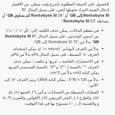
للحصول على النتيجة المطلوبة بأسرع وقت ممكن، من الأفضل
إدخال القيمة المراد تحويلها كنص، على سبيل المثال '15
Rontobyte SI إلى QB
' أو '34
Rontobyte SI كم يساوي QB
' أو
ببساطة '53
Rontobyte SI
':
في معظم الحالات، يمكن حذف الكلمة 'إلى' (أو '=' / '->')
بين اسمي الوحدتين، على سبيل المثال '91
Rontobyte SI
QB
' بدلاً من '72 Rontobyte SI إلى QB'.
بدلاً من الحرف اليوناني 'µ' (= micro)، يمكن استخدام
الحرف 'u' البسيط، على سبيل المثال uPa بدلاً من µPa.
في الاختصارات الخاصة بـ 'مربع' و'مكعب'، يمكن حذف
الحرف '^' بالنسبة لـ '^2' و'^3'. بالنسبة للسنتيمتر المربع،
يمكن كتابة cm2 بدلاً من cm^2.
بدلاً من 1,41 × 10^5 ، يمكن كتابة 1,41e5 يرمز الحرف 'e' إلى
'الأس'.
العمليات البسيطة من الحسابات: و أس (^), الجمع (+), pi
(π), والطرح (-), الجذر التربيعي (√), الأقواس, والضرب (*, x)
و والقسمة (/, :, ÷) مسموح بها في هذا التوقيت