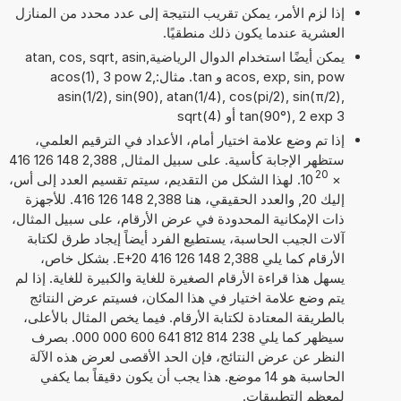
إذا لزم الأمر، يمكن تقريب النتيجة إلى عدد محدد من المنازل
العشرية عندما يكون ذلك منطقيًا.
يمكن أيضًا استخدام الدوال الرياضيةatan, cos, sqrt, asin,
acos, exp, sin, pow و tan. مثال:acos(1), 3 pow 2,
asin(1/2), sin(90), atan(1/4), cos(pi/2), sin(π/2),
tan(90°), 2 exp 3 أو sqrt(4)
إذا تم وضع علامة اختيار أمام، الأعداد في الترقيم العلمي،
ستظهر الإجابة كأسية. على سبيل المثال, 2,388 148 126 416
20
×
10
. لهذا الشكل من التقديم، سيتم تقسيم العدد إلى أس،
إليك 20, والعدد الحقيقي، هنا 2,388 148 126 416. للأجهزة
ذات الإمكانية المحدودة في عرض الأرقام، على سبيل المثال،
آلات الجيب الحاسبة، يستطيع الفرد أيضاً إيجاد طرق لكتابة
الأرقام كما يلي 2,388 148 126 416 E+20. بشكل خاص،
يسهل هذا قراءة الأرقام الصغيرة للغاية والكبيرة للغاية. إذا لم
يتم وضع علامة اختيار في هذا المكان، فسيتم عرض النتائج
بالطريقة المعتادة لكتابة الأرقام. فيما يخص المثال بالأعلى،
سيظهر كما يلي 238 814 812 641 600 000 000. بصرف
النظر عن عرض النتائج، فإن الحد الأقصى لعرض هذه الآلة
الحاسبة هو 14 موضع. هذا يجب أن يكون دقيقاً بما يكفي
لمعظم التطبيقات.