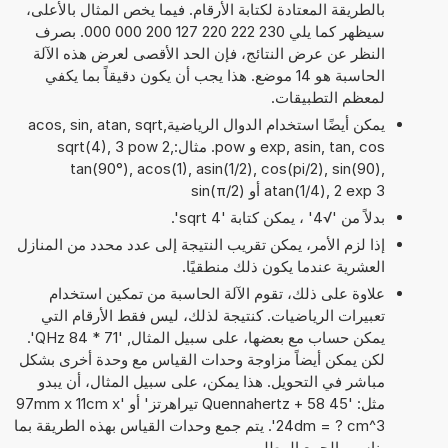
بالطريقة المعتادة لكتابة الأرقام. فيما يخص المثال بالأعلى،
سيظهر كما يلي 230 222 220 127 200 000 000. بصرف
النظر عن عرض النتائج، فإن الحد الأقصى لعرض هذه الآلة
الحاسبة هو 14 موضع. هذا يجب أن يكون دقيقاً بما يكفي
لمعظم التطبيقات.
يمكن أيضًا استخدام الدوال الرياضيةacos, sin, atan, sqrt,
exp, asin, tan, cos و pow. مثال:sqrt(4), 3 pow 2,
tan(90°), acos(1), asin(1/2), cos(pi/2), sin(90),
atan(1/4), 2 exp 3 أو sin(π/2)
بدلاً من '√4' ، يمكن كتابة 'sqrt 4'.
إذا لزم الأمر، يمكن تقريب النتيجة إلى عدد محدد من المنازل
العشرية عندما يكون ذلك منطقيًا.
علاوة على ذلك، تقوم الآلة الحاسبة من تمكين استخدام
تعبيرات الرياضيات. كنتيجة لذلك، ليس فقط الأرقام التي
يمكن حساب مع بعضها، على سبيل المثال, '71 * 84 QHz'.
لكن يمكن أيضاً مزاوجة وحدات القياس مع وحدة أخرى بشكل
مباشر في التحويل. هذا يمكن، على سبيل المثال، أن يبدو
مثل: '45 Quennahertz + 58 تيراهرتز' أو '97mm x 11cm x
24dm = ? cm^3'. يتم جمع وحدات القياس بهذه الطريقة بما
يناسب الجمع المطلوب.