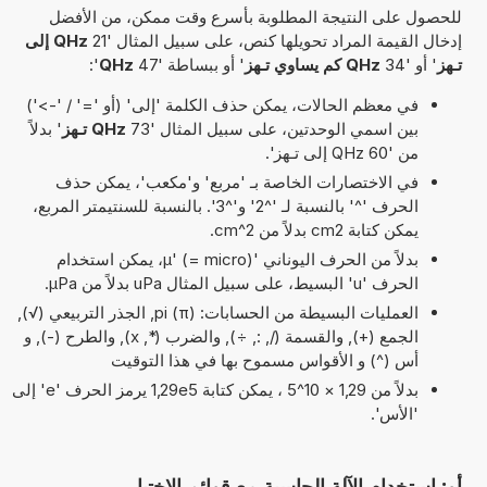
للحصول على النتيجة المطلوبة بأسرع وقت ممكن، من الأفضل
إدخال القيمة المراد تحويلها كنص، على سبيل المثال '21
QHz إلى
تـهز
' أو '34
QHz كم يساوي تـهز
' أو ببساطة '47
QHz
':
في معظم الحالات، يمكن حذف الكلمة 'إلى' (أو '=' / '->')
بين اسمي الوحدتين، على سبيل المثال '73
QHz تـهز
' بدلاً
من '60 QHz إلى تـهز'.
في الاختصارات الخاصة بـ 'مربع' و'مكعب'، يمكن حذف
الحرف '^' بالنسبة لـ '^2' و'^3'. بالنسبة للسنتيمتر المربع،
يمكن كتابة cm2 بدلاً من cm^2.
بدلاً من الحرف اليوناني 'µ' (= micro)، يمكن استخدام
الحرف 'u' البسيط، على سبيل المثال uPa بدلاً من µPa.
العمليات البسيطة من الحسابات: pi (π), الجذر التربيعي (√),
الجمع (+), والقسمة (/, :, ÷), والضرب (*, x), والطرح (-), و
أس (^) و الأقواس مسموح بها في هذا التوقيت
بدلاً من 1,29 × 10^5 ، يمكن كتابة 1,29e5 يرمز الحرف 'e' إلى
'الأس'.
أو: استخدام الآلة الحاسبة مع قوائم الاختيار