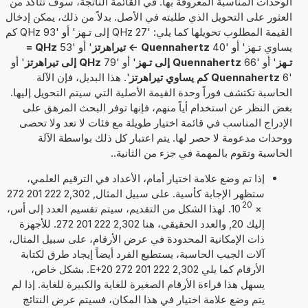
الوحدات المناسبة المعروفة بها. في القائمة الناتجة، سوف تتأكد من
العثور على التحويل الذي طلبته في الأصل. بدلاً من ذلك، يمكن إدخال
القيمة المطلوب تحويلها كما يلي: '27 QHz إلى تـهز' أو '93 QHz كم
يساوي تـهز' أو '40
Quennahertz -> تيراهرتز
' أو '53
QHz =
تـهز
' أو '66
Quennahertz إلى تـهز
' أو '79
QHz إلى تيراهرتز
' أو
'6
Quennahertz كم يساوي تيراهرتز
'. هذا البديل، فإن الآلة
الحاسبة تكتشف فوراً وحدة القيمة الأصلية التي سيتم التحويل إليها.
بغض النظر عن استخدام أياً منهم، فإنها توفر البحث المرهق على
الإدراج المناسب في قائمة اختيار طويلة مع فئات لا تعد ولا تحصى
ووحدات مدعومة لا حصر لها. يتم اعتبار كل ذلك بواسطة الآلة
الحاسبة وتقوم بالمهمة في جزء من الثانية..
إذا تم وضع علامة اختيار أمام، الأعداد في الترقيم العلمي،
ستظهر الإجابة كأسية. على سبيل المثال, 2,302 222 201 272
20
×
10
. لهذا الشكل من التقديم، سيتم تقسيم العدد إلى أس،
إليك 20, والعدد الحقيقي، هنا 2,302 222 201 272. للأجهزة
ذات الإمكانية المحدودة في عرض الأرقام، على سبيل المثال،
آلات الجيب الحاسبة، يستطيع الفرد أيضاً إيجاد طرق لكتابة
الأرقام كما يلي 2,302 222 201 272 E+20. بشكل خاص،
يسهل هذا قراءة الأرقام الصغيرة للغاية والكبيرة للغاية. إذا لم
يتم وضع علامة اختيار في هذا المكان، فسيتم عرض النتائج