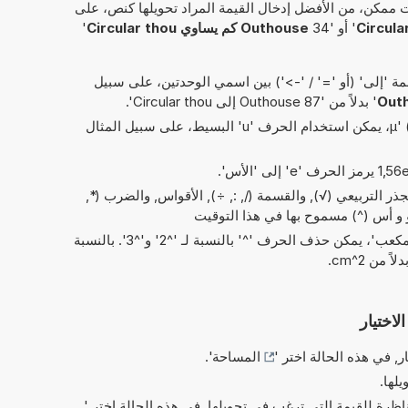
 ممكن، من الأفضل إدخال القيمة المراد تحويلها كنص، على
' أو '34
Outhouse كم يساوي Circular thou
'
 'إلى' (أو '=' / '->') بين اسمي الوحدتين، على سبيل
Outh
' بدلاً من '87 Outhouse إلى Circular thou'.
بدلاً من الحرف اليوناني 'µ' (= micro)، يمكن استخدام الحرف 'u' البسيط، على سبيل المثال
ر التربيعي (√), والقسمة (/, :, ÷), الأقواس, والضرب (*,
في الاختصارات الخاصة بـ 'مربع' و'مكعب'، يمكن حذف الحرف '^' بالنسبة لـ '^2' و'^3'. بالنسبة
لاختيار
ر, في هذه الحالة اختر '
المساحة
'.
يلها.
ناظرة للقيمة التي ترغب في تحويلها, في هذه الحالة اختر '