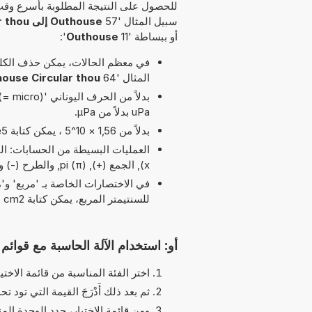
للحصول على النتيجة المطلوبة بأسرع وقت
سبيل المثال '57
Outhouse إلى Circular thou
أو ببساطة '11
Outhouse
':
في معظم الحالات، يمكن حذف الكلمة
المثال '64
ouse Circular thou
uPa بدلاً من µPa.
بدلاً من 1,56 × 10^5 ، يمكن كتابة 1,56e5 يرمز الحرف 'e' إلى 'الأس'.
العمليات البسيطة من الحسابات: الجذ
x), الجمع (+), pi (π), والطرح (-) و و أس (^) مسموح بها في هذا التوقيت
للسنتيمتر المربع، يمكن كتابة cm2 بدلاً من cm^2.
أو: استخدام الآلة الحاسبة مع قوائم ا
اختر الفئة المناسبة من قائمة الاختيا
ثم بعد ذلك أَدْرَجَ القيمة التي تود تحو
ومن قائمة الاختيار، حدد الوحدة الم