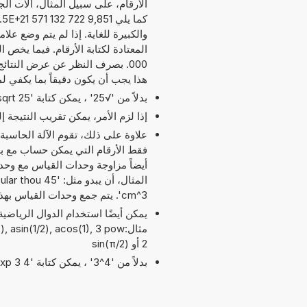
الأرقام، على سبيل المثال، آلات الج
ك
والكبيرة للغاية. إذا لم يتم وضع عل
هذا يجب أن يكون دقيقاً بما يكفي ل
بدلاً من '√25' ، يمكن كتابة 'sqrt 25'.
إذا لزم الأمر، يمكن تقريب النتيجة 
علاوة على ذلك، تقوم الآلة الحاسبة
أيضاً مزاوجة وحدات القياس مع وح
cm^3'. يتم جمع وحدات القياس بهذه الطريقة بما يناسب الجمع المطلوب.
مثال:asin(1/2), acos(1), 3 pow
2 أو sin(π/2)
بدلاً من '4^3' ، يمكن كتابة '4 exp 3' أو '4 pow 3'.