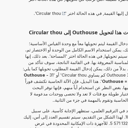
ل إليها القيمة, في هذه الحالة اختر '
Circular thou
'.
O إلى Circular thou
خال القيمة ليتم تحويلها معاً مع وحدة القياس الأساسية؛
المثال, '459 Outhouse'. وبذلك، يمكن استخدام الاسم الكامل من الوحدة أو الاختصار ثم،
يتم تحويلها, في هذه الحالة اختر 'المساحة'. بعد ذلك، إنها
مناسبة المعروفة بها. في القائمة الناتجة، سوف تتأكد من
بدلاً من ذلك، يمكن إدخال القيمة المطلوب تحويلها كما يلي:
Outhouse -
Outhouse = 
'. هذا البديل، فإن الآلة الحاسبة تكتشف فوراً
ها. بغض النظر عن استخدام أياً منهم، فإنها توفر البحث
تيار طويلة مع فئات لا تعد ولا تحصى ووحدات مدعومة لا
الحاسبة وتقوم بالمهمة في جزء من الثانية..
داد في الترقيم العلمي، ستظهر الإجابة كأسية. على سبيل
1
. لهذا الشكل من التقديم، سيتم تقسيم العدد إلى أس، إليك
21, والعدد الحقيقي، هنا 9,851 722 132 571 5. للأجهزة ذات الإمكانية المحدودة في عرض