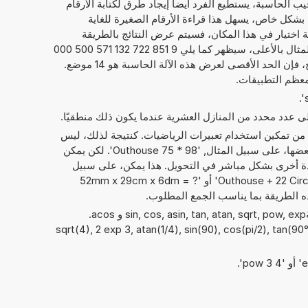
يب الحاسبة، يستطيع الفرد أيضاً إيجاد طرق لكتابة الأرقام
ما يلي 9,851 722 132 571 5E+21. بشكل خاص، يسهل هذا قراءة الأرقام الصغيرة للغاية
امة اختيار في هذا المكان، فسيتم عرض النتائج بالطريقة
المعتادة لكتابة الأرقام. فيما يخص المثال بالأعلى، سيظهر كما يلي 9 851 722 132 571 500 000
000. بصرف النظر عن عرض النتائج، فإن الحد الأقصى لعرض هذه الآلة الحاسبة هو 14 موضع.
معظم التطبيقات.
إلى عدد محدد من المنازل العشرية عندما يكون ذلك منطقيًا.
 من تمكين استخدام تعبيرات الرياضيات. كنتيجة لذلك، ليس
فقط الأرقام التي يمكن حساب مع بعضها، على سبيل المثال, '98 * 75 Outhouse'. لكن يمكن
دة أخرى بشكل مباشر في التحويل. هذا يمكن، على سبيل
المثال، أن يبدو مثل: '45 Outhouse + 22 Circular thou' أو '52mm x 29cm x 6dm = ?
يمكن أيضًا استخدام الدوال الرياضيةsin, cos, asin, tan, atan, sqrt, pow, exp و acos.
sqrt(4), 2 exp 3, atan(1/4), sin(90), cos(pi/2), tan(90°), 