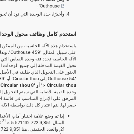
'.
Outhouse
وأخيرًا، حدد الوحدة التي تود أن تُحو
استخدم كامل وظائف محول الوحدات هذا لتحويل uthouse
باستخدام هذه الآلة الحاسبة، من الممكن إد
على سبيل 
الآلة الحاسبة تحدد فئة وحدة القياس التي س
تحول القيمة المدخلة إلى جميع الوحدات ال
العثور على التحويل الذي طلبته في الأصل. 
'54 Outhouse إلى Circular thou' أو '39 Outhouse كم يساوي Circular thou' أو '31
> Circular thou
' أو '8
Circular thou
وحدة القيمة الأصلية التي سيتم التحويل إلي
المرهق على الإدراج المناسب في قائمة اخ
حصر لها. يتم اعتبار كل ذلك بواسطة الآلة 
إذا تم وضع علامة اختيار أمام، الأع
21
المثال, 9,851 722 132 571 5
×
0