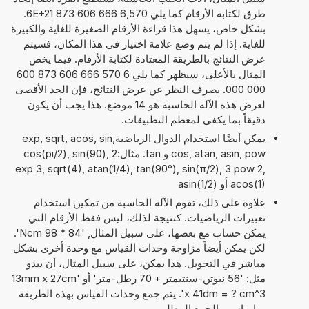
طرق لكتابة الأرقام كما يلي 6,570 666 606 873 6E+21.
بشكل خاص، يسهل هذا قراءة الأرقام الصغيرة للغاية والكبيرة
للغاية. إذا لم يتم وضع علامة اختيار في هذا المكان، فسيتم
عرض النتائج بالطريقة المعتادة لكتابة الأرقام. فيما يخص
المثال بالأعلى، سيظهر كما يلي 6 570 666 606 873 600
000 000. بصرف النظر عن عرض النتائج، فإن الحد الأقصى
لعرض هذه الآلة الحاسبة هو 14 موضع. هذا يجب أن يكون
دقيقاً بما يكفي لمعظم التطبيقات.
يمكن أيضًا استخدام الدوال الرياضيةexp, sqrt, acos, sin,
cos, atan, asin, pow و tan. مثال:cos(pi/2), sin(90), 2
exp 3, sqrt(4), atan(1/4), tan(90°), sin(π/2), 3 pow 2,
acos(1) أو asin(1/2)
علاوة على ذلك، تقوم الآلة الحاسبة من تمكين استخدام
تعبيرات الرياضيات. كنتيجة لذلك، ليس فقط الأرقام التي
يمكن حساب مع بعضها، على سبيل المثال, '84 * 98 Ncm'.
لكن يمكن أيضاً مزاوجة وحدات القياس مع وحدة أخرى بشكل
مباشر في التحويل. هذا يمكن، على سبيل المثال، أن يبدو
مثل: '56 نيوتن-سنتيمتر + 70 رطل-متر' أو '13mm x 27cm
x 41dm = ? cm^3'. يتم جمع وحدات القياس بهذه الطريقة
بما يناسب الجمع المطلوب.