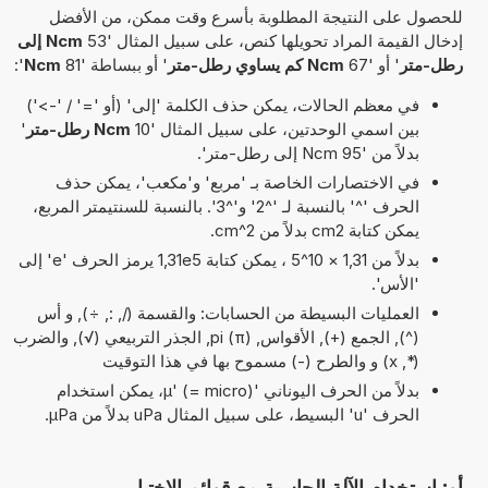
للحصول على النتيجة المطلوبة بأسرع وقت ممكن، من الأفضل
إدخال القيمة المراد تحويلها كنص، على سبيل المثال '53
Ncm إلى
رطل-متر
' أو '67
Ncm كم يساوي رطل-متر
' أو ببساطة '81
Ncm
':
في معظم الحالات، يمكن حذف الكلمة 'إلى' (أو '=' / '->')
بين اسمي الوحدتين، على سبيل المثال '10
Ncm رطل-متر
'
بدلاً من '95 Ncm إلى رطل-متر'.
في الاختصارات الخاصة بـ 'مربع' و'مكعب'، يمكن حذف
الحرف '^' بالنسبة لـ '^2' و'^3'. بالنسبة للسنتيمتر المربع،
يمكن كتابة cm2 بدلاً من cm^2.
بدلاً من 1,31 × 10^5 ، يمكن كتابة 1,31e5 يرمز الحرف 'e' إلى
'الأس'.
العمليات البسيطة من الحسابات: والقسمة (/, :, ÷), و أس
(^), الجمع (+), الأقواس, pi (π), الجذر التربيعي (√), والضرب
(*, x) و والطرح (-) مسموح بها في هذا التوقيت
بدلاً من الحرف اليوناني 'µ' (= micro)، يمكن استخدام
الحرف 'u' البسيط، على سبيل المثال uPa بدلاً من µPa.
أو: استخدام الآلة الحاسبة مع قوائم الاختيار