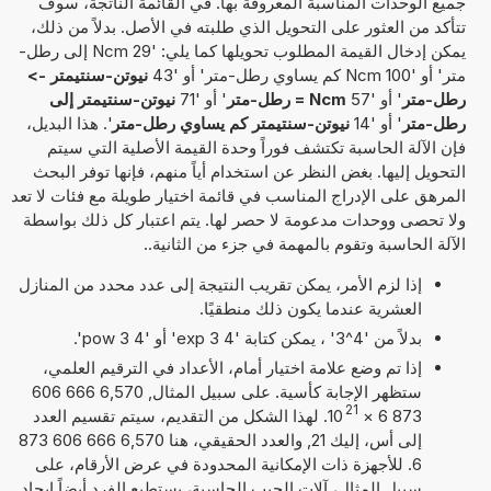
جميع الوحدات المناسبة المعروفة بها. في القائمة الناتجة، سوف
تتأكد من العثور على التحويل الذي طلبته في الأصل. بدلاً من ذلك،
يمكن إدخال القيمة المطلوب تحويلها كما يلي: '29 Ncm إلى رطل-
متر' أو '100 Ncm كم يساوي رطل-متر' أو '43
نيوتن-سنتيمتر ->
رطل-متر
' أو '57
Ncm = رطل-متر
' أو '71
نيوتن-سنتيمتر إلى
رطل-متر
' أو '14
نيوتن-سنتيمتر كم يساوي رطل-متر
'. هذا البديل،
فإن الآلة الحاسبة تكتشف فوراً وحدة القيمة الأصلية التي سيتم
التحويل إليها. بغض النظر عن استخدام أياً منهم، فإنها توفر البحث
المرهق على الإدراج المناسب في قائمة اختيار طويلة مع فئات لا تعد
ولا تحصى ووحدات مدعومة لا حصر لها. يتم اعتبار كل ذلك بواسطة
الآلة الحاسبة وتقوم بالمهمة في جزء من الثانية..
إذا لزم الأمر، يمكن تقريب النتيجة إلى عدد محدد من المنازل
العشرية عندما يكون ذلك منطقيًا.
بدلاً من '4^3' ، يمكن كتابة '4 exp 3' أو '4 pow 3'.
إذا تم وضع علامة اختيار أمام، الأعداد في الترقيم العلمي،
ستظهر الإجابة كأسية. على سبيل المثال, 6,570 666 606
21
873 6
×
10
. لهذا الشكل من التقديم، سيتم تقسيم العدد
إلى أس، إليك 21, والعدد الحقيقي، هنا 6,570 666 606 873
6. للأجهزة ذات الإمكانية المحدودة في عرض الأرقام، على
سبيل المثال، آلات الجيب الحاسبة، يستطيع الفرد أيضاً إيجاد