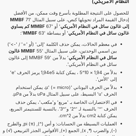
النظام الأمريكي)
للحصول على النتيجة المطلوبة بأسرع وقت ممكن، من الأفضل
إدخال القيمة المراد تحويلها كنص، على سبيل المثال '71
MMBF
إلى غالون سائل في النظام الأمريكي
' أو '67
MMBF كم يساوي
غالون سائل في النظام الأمريكي
' أو ببساطة '63
MMBF
':
في معظم الحالات، يمكن حذف الكلمة 'إلى' (أو '=' / '->')
بين اسمي الوحدتين، على سبيل المثال '55
MMBF غالون
سائل في النظام الأمريكي
' بدلاً من '59 MMBF إلى غالون
سائل في النظام الأمريكي'.
بدلاً من 1,94 × 10^5 ، يمكن كتابة 1,94e5 يرمز الحرف 'e'
إلى 'الأس'.
بدلاً من الحرف اليوناني 'µ' (= micro)، يمكن استخدام
الحرف 'u' البسيط، على سبيل المثال uPa بدلاً من µPa.
في الاختصارات الخاصة بـ 'مربع' و'مكعب'، يمكن حذف
الحرف '^' بالنسبة لـ '^2' و'^3'. بالنسبة للسنتيمتر المربع،
يمكن كتابة cm2 بدلاً من cm^2.
العمليات البسيطة من الحسابات: و أس (^), pi (π), والطرح
(-), والضرب (*, x), الجمع (+), الأقواس, الجذر التربيعي (√) و