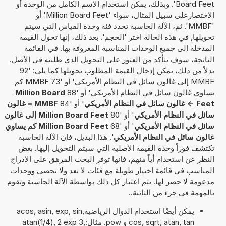
Board Feet'. وبذلك، يمكن استخدام الاسم الكامل من الوحدة أو
الاختصارعلى سبيل المثال، سواء 'Million Board Feet' أو
'MMBF'. ثم، الآلة الحاسبة تحدد فئة وحدة القياس التي سيتم
تحويلها, في هذه الحالة اختر 'الحجم'. بعد ذلك، إنها تحول القيمة
المدخلة إلى جميع الوحدات المناسبة المعروفة بها. في القائمة
الناتجة، سوف تتأكد من العثور على التحويل الذي طلبته في الأصل.
بدلاً من ذلك، يمكن إدخال القيمة المطلوب تحويلها كما يلي: '92
MMBF إلى غالون سائل في النظام الأمريكي' أو '73 MMBF كم
يساوي غالون سائل في النظام الأمريكي' أو '88
Million Board
Feet -> غالون سائل في النظام الأمريكي
' أو '84
MMBF = غالون
سائل في النظام الأمريكي
' أو '80
Million Board Feet إلى غالون
سائل في النظام الأمريكي
' أو '68
Million Board Feet كم يساوي
غالون سائل في النظام الأمريكي
'. هذا البديل، فإن الآلة الحاسبة
تكتشف فوراً وحدة القيمة الأصلية التي سيتم التحويل إليها. بغض
النظر عن استخدام أياً منهم، فإنها توفر البحث المرهق على الإدراج
المناسب في قائمة اختيار طويلة مع فئات لا تعد ولا تحصى ووحدات
مدعومة لا حصر لها. يتم اعتبار كل ذلك بواسطة الآلة الحاسبة وتقوم
بالمهمة في جزء من الثانية..
يمكن أيضًا استخدام الدوال الرياضيةacos, asin, exp, sin,
cos, sqrt, atan, tan و pow. مثال:atan(1/4), 2 exp 3,