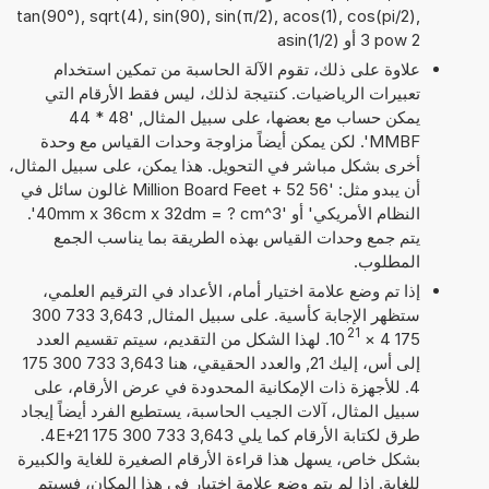
tan(90°), sqrt(4), sin(90), sin(π/2), acos(1), cos(pi/2),
3 pow 2 أو asin(1/2)
علاوة على ذلك، تقوم الآلة الحاسبة من تمكين استخدام
تعبيرات الرياضيات. كنتيجة لذلك، ليس فقط الأرقام التي
يمكن حساب مع بعضها، على سبيل المثال, '48 * 44
MMBF'. لكن يمكن أيضاً مزاوجة وحدات القياس مع وحدة
أخرى بشكل مباشر في التحويل. هذا يمكن، على سبيل المثال،
أن يبدو مثل: '56 Million Board Feet + 52 غالون سائل في
النظام الأمريكي' أو '40mm x 36cm x 32dm = ? cm^3'.
يتم جمع وحدات القياس بهذه الطريقة بما يناسب الجمع
المطلوب.
إذا تم وضع علامة اختيار أمام، الأعداد في الترقيم العلمي،
ستظهر الإجابة كأسية. على سبيل المثال, 3,643 733 300
21
175 4
×
10
. لهذا الشكل من التقديم، سيتم تقسيم العدد
إلى أس، إليك 21, والعدد الحقيقي، هنا 3,643 733 300 175
4. للأجهزة ذات الإمكانية المحدودة في عرض الأرقام، على
سبيل المثال، آلات الجيب الحاسبة، يستطيع الفرد أيضاً إيجاد
طرق لكتابة الأرقام كما يلي 3,643 733 300 175 4E+21.
بشكل خاص، يسهل هذا قراءة الأرقام الصغيرة للغاية والكبيرة
للغاية. إذا لم يتم وضع علامة اختيار في هذا المكان، فسيتم