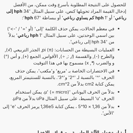
للحصول على النتيجة المطلوبة بأسرع وقت ممكن، من الأفضل
إدخال القيمة المراد تحويلها كنص، على سبيل المثال '34
hph إلى
رباعي
' أو '1
hph كم يساوي رباعي
' أو ببساطة '67
hph
':
في معظم الحالات، يمكن حذف الكلمة 'إلى' (أو '=' / '->')
بين اسمي الوحدتين، على سبيل المثال '1
hph رباعي
' بدلاً
من '34 hph إلى رباعي'.
العمليات البسيطة من الحسابات: pi (π), الجذر التربيعي (√),
والطرح (-), والقسمة (/, :, ÷), الأقواس, الجمع (+), و أس (^)
و والضرب (*, x) مسموح بها في هذا التوقيت
في الاختصارات الخاصة بـ 'مربع' و'مكعب'، يمكن حذف
الحرف '^' بالنسبة لـ '^2' و'^3'. بالنسبة للسنتيمتر المربع،
يمكن كتابة cm2 بدلاً من cm^2.
بدلاً من الحرف اليوناني 'µ' (= micro)، يمكن استخدام
الحرف 'u' البسيط، على سبيل المثال uPa بدلاً من µPa.
بدلاً من 1,36 × 10^5 ، يمكن كتابة 1,36e5 يرمز الحرف 'e' إلى
'الأس'.
أو: استخدام الآلة الحاسبة مع قوائم الاختيار