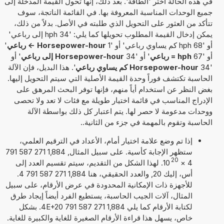
في هذه الحالة اختر 'الطاقة'. بعد ذلك، إنها تحول القيمة المدخلة إلى
جميع الوحدات المناسبة المعروفة بها. في القائمة الناتجة، سوف
تتأكد من العثور على التحويل الذي طلبته في الأصل. بدلاً من ذلك،
يمكن إدخال القيمة المطلوب تحويلها كما يلي: '34 hph إلى رباعي'
أو '68 hph كم يساوي رباعي' أو '1
Horsepower-hour -> رباعي
'
أو '67
hph = رباعي
' أو '34
Horsepower-hour إلى رباعي
' أو
'34
Horsepower-hour كم يساوي رباعي
'. هذا البديل، فإن الآلة
الحاسبة تكتشف فوراً وحدة القيمة الأصلية التي سيتم التحويل إليها.
بغض النظر عن استخدام أياً منهم، فإنها توفر البحث المرهق على
الإدراج المناسب في قائمة اختيار طويلة مع فئات لا تعد ولا تحصى
ووحدات مدعومة لا حصر لها. يتم اعتبار كل ذلك بواسطة الآلة
الحاسبة وتقوم بالمهمة في جزء من الثانية..
إذا تم وضع علامة اختيار أمام، الأعداد في الترقيم العلمي،
ستظهر الإجابة كأسية. على سبيل المثال, 1,884 271 587 791
20
4
×
10
. لهذا الشكل من التقديم، سيتم تقسيم العدد إلى
أس، إليك 20, والعدد الحقيقي، هنا 1,884 271 587 791 4.
للأجهزة ذات الإمكانية المحدودة في عرض الأرقام، على سبيل
المثال، آلات الجيب الحاسبة، يستطيع الفرد أيضاً إيجاد طرق
لكتابة الأرقام كما يلي 1,884 271 587 791 4E+20. بشكل
خاص، يسهل هذا قراءة الأرقام الصغيرة للغاية والكبيرة للغاية.