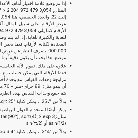
إذا تم وضع علامة اختيار أمام، الأع
2
المثال, 3,054 479 972 204 2
×
عرض الأرقام، على سبيل المثال، آلا
للغاية والكبيرة للغاية. إذا لم يتم 
موضع. هذا يجب أن يكون دقيقاً بما
علاوة على ذلك، تقوم الآلة الحاسبة
مزاوجة وحدات القياس مع وحدة أخر
يتم جمع وحدات القياس بهذه الطريق
بدلاً من '√25' ، يمكن كتابة 'sqrt 25'.
مثال:an(90°), sqrt(4), 2 exp 3
asin(1/2) أو sin(π/2)
بدلاً من '4^3' ، يمكن كتابة '4 exp 3' أو '4 pow 3'.