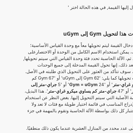
ل إليها القيمة, في هذه الحالة اختر '
يل Gym إلى uGym
خال القيمة ليتم تحويلها معاً مع وحدة القياس الأساسية؛
جراي-متر'. وبذلك، يمكن استخدام الاسم الكامل من الوحدة أو الاختصارعلى
يل المثال، سواء 'جراي-متر' أو 'Gym'. ثم، الآلة الحاسبة تحدد فئة وحدة القياس التي سيتم تحويلها,
عد ذلك، إنها تحول القيمة المدخلة إلى جميع الوحدات
ة، سوف تتأكد من العثور على التحويل الذي طلبته في الأصل.
بدلاً من ذلك، يمكن إدخال القيمة المطلوب تحويلها كما يلي: '62 Gym إلى uGym' أو '67 Gym كم
 غراي-متر
' أو '24
Gym = uGym
' أو '5
جراي-متر إلى
' أو '47
جراي-متر كم يساوي ميكرو غراي-متر
'. هذا البديل،
ة الأصلية التي سيتم التحويل إليها. بغض النظر عن استخدام
إدراج المناسب في قائمة اختيار طويلة مع فئات لا تعد ولا
بار كل ذلك بواسطة الآلة الحاسبة وتقوم بالمهمة في جزء
إلى عدد محدد من المنازل العشرية عندما يكون ذلك منطقيًا.