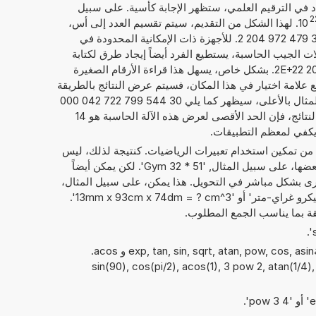
داد في الترقيم العلمي، ستظهر الإجابة كأسية. على سبيل
2
10
. لهذا الشكل من التقديم، سيتم تقسيم العدد إلى أس،
إليك 22, والعدد الحقيقي، هنا 3,054 479 972 204 2. للأجهزة ذات الإمكانية المحدودة في
ت الجيب الحاسبة، يستطيع الفرد أيضاً إيجاد طرق لكتابة
الأرقام كما يلي 3,054 479 972 204 2E+22. بشكل خاص، يسهل هذا قراءة الأرقام الصغيرة
وضع علامة اختيار في هذا المكان، فسيتم عرض النتائج بالطريقة
المعتادة لكتابة الأرقام. فيما يخص المثال بالأعلى، سيظهر كما يلي 30 544 799 722 042 000
000 000. بصرف النظر عن عرض النتائج، فإن الحد الأقصى لعرض هذه الآلة الحاسبة هو 14
 يكفي لمعظم التطبيقات.
 من تمكين استخدام تعبيرات الرياضيات. كنتيجة لذلك، ليس
فقط الأرقام التي يمكن حساب مع بعضها، على سبيل المثال, '51 * 32 Gym'. لكن يمكن أيضاً
ى بشكل مباشر في التحويل. هذا يمكن، على سبيل المثال،
أن يبدو مثل: '89 جراي-متر + 70 ميكرو غراي-متر' أو '13mm x 93cm x 74dm = ? cm^3'.
ة بما يناسب الجمع المطلوب.
يمكن أيضًا استخدام الدوال الرياضيةexp, tan, sin, sqrt, atan, pow, cos, asin و acos.
sin(90), cos(pi/2), acos(1), 3 pow 2, atan(1/4), t,