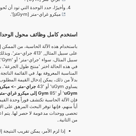
وأخيرًا، حدد الوحدة التي تود أن تُحو
ميكرو غراي-متر [µGy·m]
'.
استخدم كامل وظائف محول الوحدات هذا لتحو
باستخدام هذه الآلة الحاسبة، من الممكن إد
على سبيل المثال, '413 
سب
في هذه الحالة اختر 'منتج طول الجرعة'. ب
المناسبة المعروفة بها. في القائمة الناتج
يساوي uGym' أو '43
جراي-متر -> ميكرو
uGym
' أو '85
Gym إلى ميكرو غراي-متر
فإن الآلة الحاسبة تكتشف فوراً وحدة القيم
أياً منهم، فإنها توفر البحث المرهق على ال
تحصى ووحدات مدعومة لا حصر لها. يتم اعت
من الثانية..
إذا لزم الأمر، يمكن تقريب النتيجة 