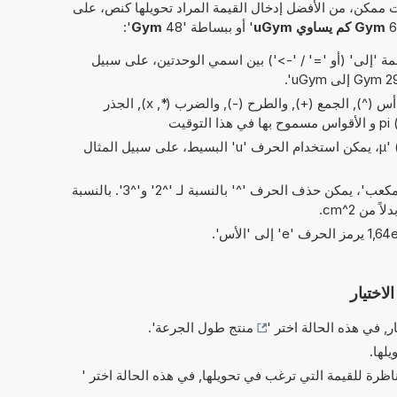
 ممكن، من الأفضل إدخال القيمة المراد تحويلها كنص، على
Gym كم يساوي uGym
' أو ببساطة '48
Gym
':
 'إلى' (أو '=' / '->') بين اسمي الوحدتين، على سبيل
العمليات البسيطة من الحسابات: و أس (^), الجمع (+), والطرح (-), والضرب (*, x), الجذر
بدلاً من الحرف اليوناني 'µ' (= micro)، يمكن استخدام الحرف 'u' البسيط، على سبيل المثال
في الاختصارات الخاصة بـ 'مربع' و'مكعب'، يمكن حذف الحرف '^' بالنسبة لـ '^2' و'^3'. بالنسبة
لاختيار
ر, في هذه الحالة اختر '
منتج طول الجرعة
'.
يلها.
ناظرة للقيمة التي ترغب في تحويلها, في هذه الحالة اختر '