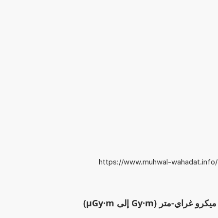
https://www.muhwal-wahadat.info
ي-متر (Gy·m إلى µGy·m)