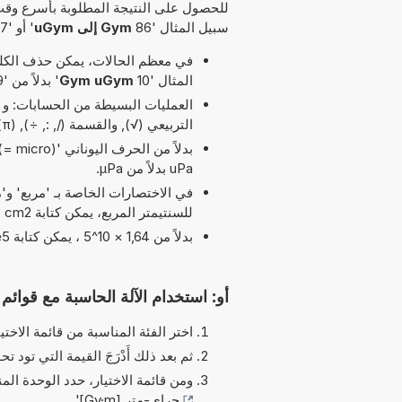
للحصول على النتيجة المطلوبة بأسرع وقت
سبيل المثال '86
Gym إلى uGym
' أو '67
في معظم الحالات، يمكن حذف الكلمة
المثال '10
Gym uGym
' بدلاً من '29 Gym إلى uGym'.
التربيعي (√), والقسمة (/, :, ÷), pi (π) و الأقواس مسموح بها في هذا التوقيت
uPa بدلاً من µPa.
للسنتيمتر المربع، يمكن كتابة cm2 بدلاً من cm^2.
بدلاً من 1,64 × 10^5 ، يمكن كتابة 1,64e5 يرمز الحرف 'e' إلى 'الأس'.
أو: استخدام الآلة الحاسبة مع قوائم ا
اختر الفئة المناسبة من قائمة الاختيا
ثم بعد ذلك أَدْرَجَ القيمة التي تود تحو
ومن قائمة الاختيار، حدد الوحدة الم
جراي-متر [Gy·m]
'.