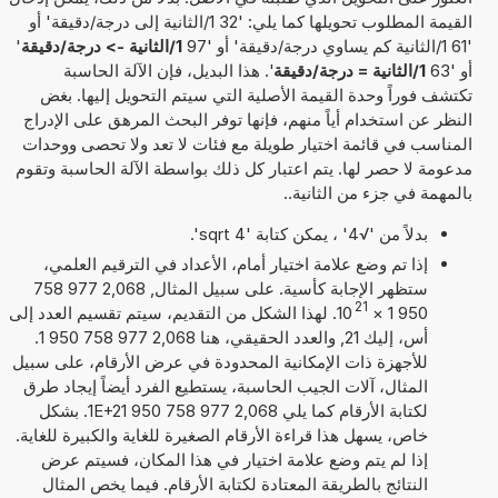
القيمة المطلوب تحويلها كما يلي: '32 1/الثانية إلى درجة/دقيقة' أو
'61 1/الثانية كم يساوي درجة/دقيقة' أو '97
1/الثانية -> درجة/دقيقة
'
أو '63
1/الثانية = درجة/دقيقة
'. هذا البديل، فإن الآلة الحاسبة
تكتشف فوراً وحدة القيمة الأصلية التي سيتم التحويل إليها. بغض
النظر عن استخدام أياً منهم، فإنها توفر البحث المرهق على الإدراج
المناسب في قائمة اختيار طويلة مع فئات لا تعد ولا تحصى ووحدات
مدعومة لا حصر لها. يتم اعتبار كل ذلك بواسطة الآلة الحاسبة وتقوم
بالمهمة في جزء من الثانية..
بدلاً من '√4' ، يمكن كتابة 'sqrt 4'.
إذا تم وضع علامة اختيار أمام، الأعداد في الترقيم العلمي،
ستظهر الإجابة كأسية. على سبيل المثال, 2,068 977 758
21
950 1
×
10
. لهذا الشكل من التقديم، سيتم تقسيم العدد إلى
أس، إليك 21, والعدد الحقيقي، هنا 2,068 977 758 950 1.
للأجهزة ذات الإمكانية المحدودة في عرض الأرقام، على سبيل
المثال، آلات الجيب الحاسبة، يستطيع الفرد أيضاً إيجاد طرق
لكتابة الأرقام كما يلي 2,068 977 758 950 1E+21. بشكل
خاص، يسهل هذا قراءة الأرقام الصغيرة للغاية والكبيرة للغاية.
إذا لم يتم وضع علامة اختيار في هذا المكان، فسيتم عرض
النتائج بالطريقة المعتادة لكتابة الأرقام. فيما يخص المثال