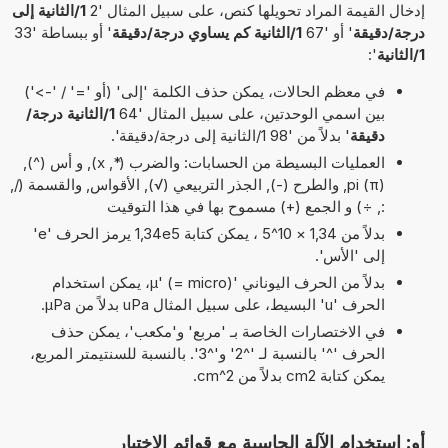
إدخال القيمة المراد تحويلها كنص، على سبيل المثال '2
1/الثانية إلى
درجة/دقيقة
' أو '67
1/الثانية كم يساوي درجة/دقيقة
' أو ببساطة '33
1/الثانية
':
في معظم الحالات، يمكن حذف الكلمة 'إلى' (أو '=' / '->')
بين اسمي الوحدتين، على سبيل المثال '64
1/الثانية درجة/
دقيقة
' بدلاً من '98 1/الثانية إلى درجة/دقيقة'.
العمليات البسيطة من الحسابات: والضرب (*, x), و أس (^),
pi (π), والطرح (-), الجذر التربيعي (√), الأقواس, والقسمة (/,
:, ÷) و الجمع (+) مسموح بها في هذا التوقيت
بدلاً من 1,34 × 10^5 ، يمكن كتابة 1,34e5 يرمز الحرف 'e'
إلى 'الأس'.
بدلاً من الحرف اليوناني 'µ' (= micro)، يمكن استخدام
الحرف 'u' البسيط، على سبيل المثال uPa بدلاً من µPa.
في الاختصارات الخاصة بـ 'مربع' و'مكعب'، يمكن حذف
الحرف '^' بالنسبة لـ '^2' و'^3'. بالنسبة للسنتيمتر المربع،
يمكن كتابة cm2 بدلاً من cm^2.
أو: استخدام الآلة الحاسبة مع قوائم الاختيار