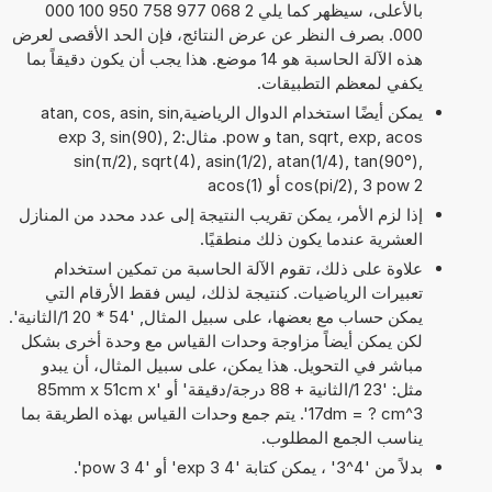
بالأعلى، سيظهر كما يلي 2 068 977 758 950 100 000
000. بصرف النظر عن عرض النتائج، فإن الحد الأقصى لعرض
هذه الآلة الحاسبة هو 14 موضع. هذا يجب أن يكون دقيقاً بما
يكفي لمعظم التطبيقات.
يمكن أيضًا استخدام الدوال الرياضيةatan, cos, asin, sin,
tan, sqrt, exp, acos و pow. مثال:2 exp 3, sin(90),
sin(π/2), sqrt(4), asin(1/2), atan(1/4), tan(90°),
cos(pi/2), 3 pow 2 أو acos(1)
إذا لزم الأمر، يمكن تقريب النتيجة إلى عدد محدد من المنازل
العشرية عندما يكون ذلك منطقيًا.
علاوة على ذلك، تقوم الآلة الحاسبة من تمكين استخدام
تعبيرات الرياضيات. كنتيجة لذلك، ليس فقط الأرقام التي
يمكن حساب مع بعضها، على سبيل المثال, '54 * 20 1/الثانية'.
لكن يمكن أيضاً مزاوجة وحدات القياس مع وحدة أخرى بشكل
مباشر في التحويل. هذا يمكن، على سبيل المثال، أن يبدو
مثل: '23 1/الثانية + 88 درجة/دقيقة' أو '85mm x 51cm x
17dm = ? cm^3'. يتم جمع وحدات القياس بهذه الطريقة بما
يناسب الجمع المطلوب.
بدلاً من '4^3' ، يمكن كتابة '4 exp 3' أو '4 pow 3'.